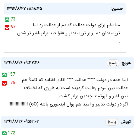
حسین:
۱۳۹۲/۸/۲۷ ۰۸:۱۸:۴۵
73
متاسفم برای دولت عدالت که دم از عدالت زد اما
67
ثروتمندان ده برابر ثروتمندتر و فقرا صد برابر فقیر تر شدن
.
۱۳۹۲/۸/۲۶ ۰۹:۴۷:۴۶
هویج:
پاسخ
157
اینا همه در دولت """"" عدالت """" اتفاق افتاده که کاملاً هم
76
عدالت بین مردم رعایت گردیده است به طوری که اختلاف
بین فقیر و ثروتمند چندین برابر گشت.
اگر در دولت تدبیر و امید هم روال اینجوری باشه (oO) !!!!!!!!!!!!!!!!
۱۳۹۲/۸/۲۶ ۰۹:۵۲:۰۲
کورش:
پاسخ
172