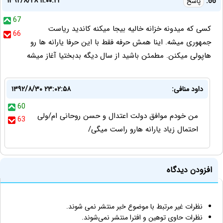
۱۳۹۲/۸/۲۸ ۱۱:۰۰:۲۲
66:
پاسخ
67
کسی که میدونه خزانه خالیه بیجا میکنه کاندید ریاست
66
جمهوری میشه. اینا همش حرفه فقط با این حرفا یارانه ها رو
هاپولی میکنن. مطمئن باشید از سال دیگه بدبختیا آغاز میشه
داود منافی:
۱۳۹۲/۸/۳۰ ۲۳:۰۲:۵۸
60
من خودم موافق دولت اعتدال و حسن روحانی ام/ولی
63
احتمال زیاد یارانه هارو راست میگی/
افزودن دیدگاه
نظرات غیر مرتبط با موضوع خبر منتشر نمی شوند.
نظرات حاوی توهین و افترا منتشر نمی‌شوند.