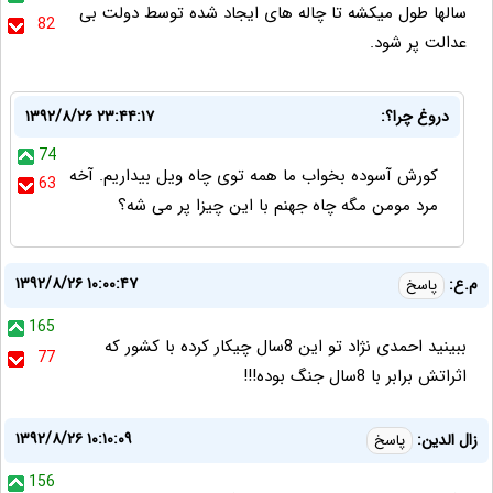
سالها طول ميکشه تا چاله هاى ايجاد شده توسط دولت بى
82
عدالت پر شود.
دروغ چرا؟:
۱۳۹۲/۸/۲۶ ۲۳:۴۴:۱۷
74
کورش آسوده بخواب ما همه توی چاه ویل بیداریم. آخه
63
مرد مومن مگه چاه جهنم با این چیزا پر می شه؟
۱۳۹۲/۸/۲۶ ۱۰:۰۰:۴۷
م.ع:
پاسخ
165
ببینید احمدی نژاد تو این 8سال چیکار کرده با کشور که
77
اثراتش برابر با 8سال جنگ بوده!!!
۱۳۹۲/۸/۲۶ ۱۰:۱۰:۰۹
زال الدین:
پاسخ
156