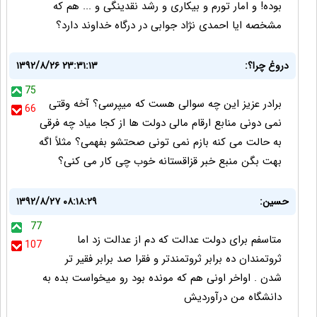
بوده! و امار تورم و بیکاری و رشد نقدینگی و ... هم که
مشخصه ایا احمدی نژاد جوابی در درگاه خداوند دارد؟
دروغ چرا؟:
۱۳۹۲/۸/۲۶ ۲۳:۳۱:۱۳
75
برادر عزیز این چه سوالی هست که میپرسی؟ آخه وقتی
66
نمی دونی منابع ارقام مالی دولت ها از کجا میاد چه فرقی
به حالت می کنه بازم نمی تونی صحتشو بفهمی؟ مثلاً اگه
بهت بگن منبع خبر قزاقستانه خوب چی کار می کنی؟
حسین:
۱۳۹۲/۸/۲۷ ۰۸:۱۸:۲۹
77
متاسفم برای دولت عدالت که دم از عدالت زد اما
107
ثروتمندان ده برابر ثروتمندتر و فقرا صد برابر فقیر تر
شدن . اواخر اونی هم که مونده بود رو میخواست بده به
دانشگاه من درآوردیش