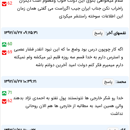
سلام میخواهی بگوی این دولت خوب ومظلوم است دیگران
62
راخراب نکن جناب ایران جیب اگرراست می گفتی همان زمان
این اطلاعات سوخته رامنتشر میکردی
۱۳۹۲/۸/۲۷ ۰۹:۲۵:۳۱
نفسهای آخر:
پاسخ
60
اگه کار چوپون درس بود وضع ما که این نبود انقدر فشار عصبی
69
و استرس دارم به خدا قسم سه روزه قلبم تیر میکشه ولم نمیکنه
دارم میمیرم فکر کنم دولت امید آخرین دولتم باشه
۱۳۹۲/۸/۲۷ ۱۰:۳۹:۲۱
محمد:
پاسخ
71
خدا رو شکر خارجی ها نتونستند پول نفتو به احمدی نژاد بدهند
62
والی همین امید به مطالبه از خارجی ها هم الان روحانی
نداشت