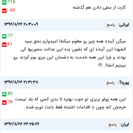
114
کارت از منفی دادن هم گذشته
68
۱۳۹۲/۸/۲۶ ۲۰:۳۰:۰۹
ایرانی:
پاسخ
77
میگن آینده همه چیز رو معلوم میکنه! امیدوارم بحق سید
61
الشهدا این آینده ای که نشون بده این عدالت محوریها کی
بودند و چرا این همه خدمت به دشمنان این مرزو بوم کردند ،رو
ببینیم انشاا...!!!
۱۳۹۲/۸/۲۶ ۲۱:۳۱:۳۸
پوریا1:
پاسخ
89
این همه پولو بریزی تو جوب بهتره تا بدی کسی که بلد نیست
78
خرجش کنه چون با اقدامات اشتباه فقط باعث تورم شده.
۱۳۹۲/۸/۲۶ ۲۳:۲۵:۲۶
ایران:
پاسخ