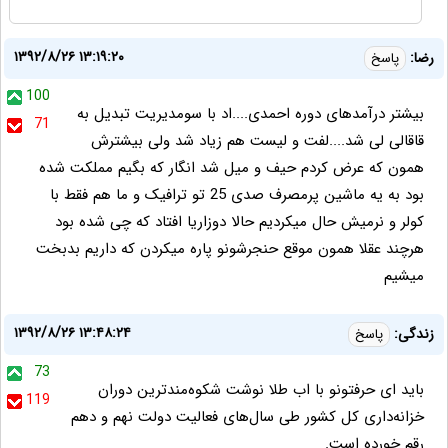
۱۳۹۲/۸/۲۶ ۱۳:۱۹:۲۰
رضا:
پاسخ
100
بیشتر درآمدهای دوره احمدی....اد با سومدیریت تبدیل به
71
قاقالی لی شد....لفت و لیست هم زیاد شد ولی بیشترش
همون که عرض کردم حیف و میل شد انگار که بگیم مملکت شده
بود به یه ماشین پرمصرف صدی 25 تو ترافیک و ما هم فقط با
کولر و نرمیش حال میکردیم حالا دوزاریا افتاد که چی شده بود
هرچند عقلا همون موقع حنجرشونو پاره میکردن که داریم بدبخت
میشیم
۱۳۹۲/۸/۲۶ ۱۳:۴۸:۲۴
زندگی:
پاسخ
73
باید ای حرفتونو با اب طلا نوشت شکوه‌مند‌ترین دوران
119
خزانه‌داری کل کشور طی سال‌های فعالیت دولت نهم و دهم
رقم خورده است.