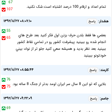
67
تمام اعداد و ارقام 100 درصد اشتباه است.شک نکنید.
107
۱۳۹۲/۸/۲۷ ۰۸:۰۷:۱۰
هشدار:
پاسخ
55
بعضي ها فقط بلدن حرف بزنن اول فكر كنيد بعد طرح هاي
65
انجام شده رو ببينيد پيشرفت كشور رو در تمامي نقاط كشور
ببينيد بعد نظر بديد و هميشه سعي كنيد جلو تر از نوك بيني
خودتونو ببينيد
۱۳۹۲/۸/۲۷ ۰۸:۵۵:۴۴
كارمند:
پاسخ
76
بلايي كه تو اين 8 سال سر ايران اومد بدتر از جنگ 8 ساله بود.
75
۱۳۹۲/۸/۲۷ ۰۹:۲۲:۰۹
جاسم:
پاسخ
69