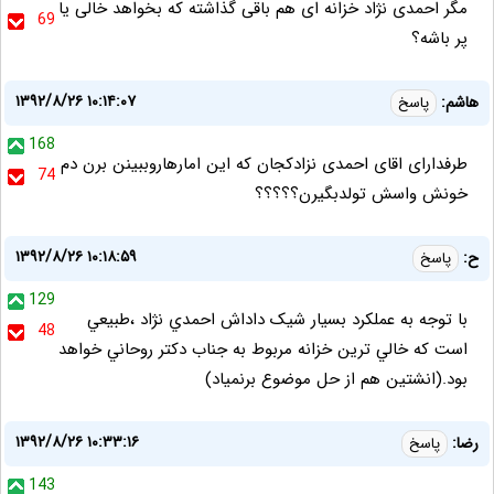
مگر احمدی نژاد خزانه ای هم باقی گذاشته که بخواهد خالی یا
69
پر باشه؟
۱۳۹۲/۸/۲۶ ۱۰:۱۴:۰۷
هاشم:
پاسخ
168
طرفدارای اقای احمدی نزادکجان که این امارهاروببینن برن دم
74
خونش واسش تولدبگیرن؟؟؟؟؟
۱۳۹۲/۸/۲۶ ۱۰:۱۸:۵۹
ح:
پاسخ
129
با توجه به عملکرد بسيار شيک داداش احمدي نژاد ،طبيعي
48
است که خالي ترين خزانه مربوط به جناب دکتر روحاني خواهد
بود.(انشتين هم از حل موضوع برنمياد)
۱۳۹۲/۸/۲۶ ۱۰:۳۳:۱۶
رضا:
پاسخ
143