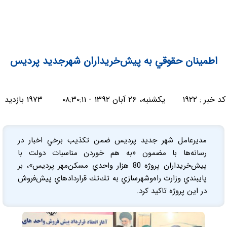
اطمينان حقوقي به پيش‌خريداران شهرجديد پرديس
کد خبر :
۱۹۲۲
یکشنبه، ۲۶ آبان ۱۳۹۲ - ۰۸:۳۰:۱۱
۱۹۷۳ بازدید
مديرعامل شهر جديد پرديس ضمن تكذيب برخي اخبار در
رسانه‌ها با مضمون «به هم خوردن مناسبات دولت با
پيش‌خريداران پروژه 80 هزار واحدي مسكن‌مهر پرديس»، بر
پايبندي وزارت راه‌وشهرسازي به تك‌تك قراردادهاي پيش‌فروش
در اين پروژه تاكيد كرد.