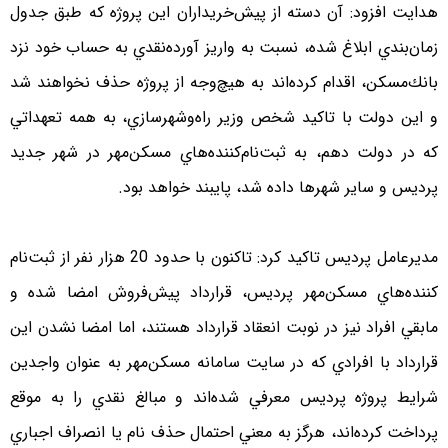
هدايت افزود: آن دسته از پيش‌خريداران اين پروژه كه طبق جدول
زمان‌بندي ابلاغ شده، نسبت به واريز آورده‌نقدي به حساب خود نزد
بانك‌مسكن، اقدام كرده‌اند به هيچ‌وجه از پروژه حذف نخواهند شد
و اين دولت با تاكيد شخص وزير راه‌وشهرسازي، به همه تعهداتي
كه در دولت دهم، به ثبت‌نام‌كننده‌هاي مسكن‌مهر در شهر جديد
پرديس و ساير شهرها داده شد، پايبند خواهد بود.
مديرعامل پرديس تاكيد كرد: تاكنون با حدود 20 هزار نفر از ثبت‌نام
كننده‌هاي مسكن‌مهر پرديس، قرارداد پيش‌فروش امضا شده و
مابقي افراد نيز در نوبت انعقاد قرارداد هستند، اما امضا نشدن اين
قرارداد با افرادي كه در سايت سامانه مسكن‌مهر به عنوان واجدين
شرايط پروژه پرديس معرفي شده‌اند و مبالغ نقدي را به موقع
پرداخت كرده‌اند، هرگز به معني احتمال حذف نام يا انصراف اجباري