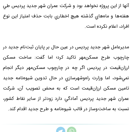
آنها از اين پروژه نخواهد بود و شركت عمران شهر جديد پرديس طي
هفته‌ها و ماه‌هاي گذشته هيچ اخطاري بابت حذف امتياز اين نوع
افراد، اعلام نكرده است.
مديرعامل شهر جديد پرديس در عين حال بر پايان ثبت‌نام جديد در
چارچوب طرح مسكن‌مهر تاكيد كرد؛ اما گفت: ساخت مسكن
ارزان‌قيمت در پرديس اگر چه در چارچوب مسكن‌مهر ديگر انجام
نمي‌شود، اما وزارت راه‌وشهرسازي در حال تدوين شيوه‌نامه جديد
تامين مسكن ارزان‌قيمت است كه به محض تصويب آن، شركت
عمران شهر جديد پرديس آمادگي دارد زودتر از ساير نقاط كشور،
نسبت به ساخت‌وساز در قالب شيوه‌نامه و طرح جديد اقدام كند.