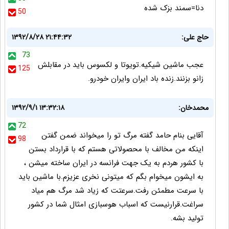
دنا=سمند بزک شده
50
حاج علی:
۱۳۹۲/۸/۲۸ ۲۱:۴۴:۳۲
73
عجب ماشین شیکیه.تویوتا و لکسوس باید در مقابلش
125
زانو بزنند.زنده باد ایران وایران خودرو.
محمدخان:
۱۳۹۲/۹/۱ ۱۳:۳۲:۱۸
72
آقایی بنام حامد گفته مرگ تو را میخواند ضمن گفتن
98
اینکه من مخالف با محصولاتی هستم که با قرارداد بستن
با کشور هردم به یک جهت فرانسه در ایران ساخته میشن ،
به ایشون میخوام بگم که میتونی نخری عزیزم.با ماشین باید
با سرعت مطمئن رفت.سرعتت که زیاد شد مرگ هم میاد
سراغت.قرارنیست که اسباب هوسبازی امثال شما در کشور
تولید بشه.