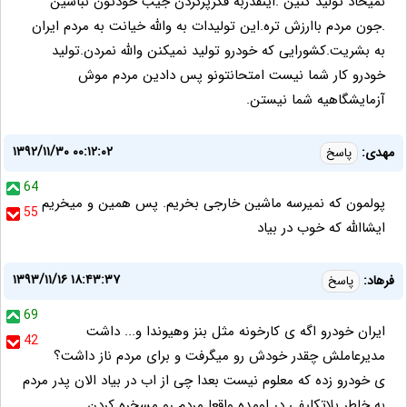
نمیخاد تولید کنین .اینقدربه فکرپرکردن جیب خودتون نباشین
.جون مردم باارزش تره.این تولیدات به والله خیانت به مردم ایران
به بشریت.کشورایی که خودرو تولید نمیکنن والله نمردن.تولید
خودرو کار شما نیست امتحانتونو پس دادین مردم موش
آزمایشگاهیه شما نیستن.
۱۳۹۲/۱۱/۳۰ ۰۰:۱۲:۰۲
مهدی:
پاسخ
64
پولمون که نمیرسه ماشین خارجی بخریم. پس همین و میخریم
55
ایشاالله که خوب در بیاد
۱۳۹۳/۱۱/۱۶ ۱۸:۴۳:۳۷
فرهاد:
پاسخ
69
ایران خودرو اگه ی کارخونه مثل بنز وهیوندا و... داشت
42
مدیرعاملش چقدر خودش رو میگرفت و برای مردم ناز داشت؟
ی خودرو زده که معلوم نیست بعدا چی از اب در بیاد الان پدر مردم
به خاطر بلاتکلیفی در اومده واقعا مردم رو مسخره کردن