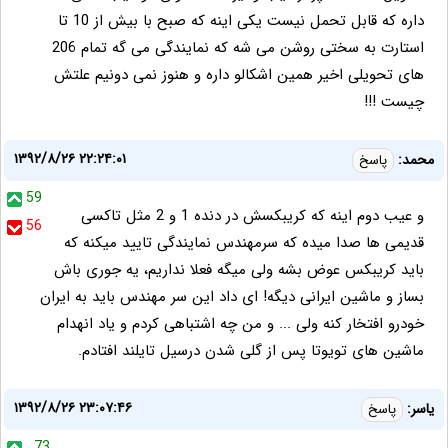
داره که قابل تحمل نیست یکی اینه که صبح با بیش از 10 تا
استارت به سختی روشن می شه که نمایندگی می گه تمام 206
های تحویلی اخیر همین اشکالو داره و هنوز نمی دونیم علتش
چیست !!!
۱۳۹۲/۸/۲۶ ۲۲:۲۴:۰۱
محمد:
پاسخ
59
و عیب دوم اینه که کریبکسش در دنده 1 و 2 مثل تاکسی
56
قدیمی ها صدا میده که سرمهندس نمایندگی تایید میکنه که
باید کریبکس عوض بشه ولی میگه فعلا نداریم، یه جوری باش
بساز و ماشین ایرانی دیگه! ای داد این سر مهندس باید به ایران
خودرو افتخار کنه ولی ... و من چه اشتباهی کردم و یاد انهدام
ماشین های تویوتا پس از گلی شدن درسیل تایلند افتادم.
۱۳۹۲/۸/۲۶ ۲۳:۰۷:۴۶
یاسر:
پاسخ
73