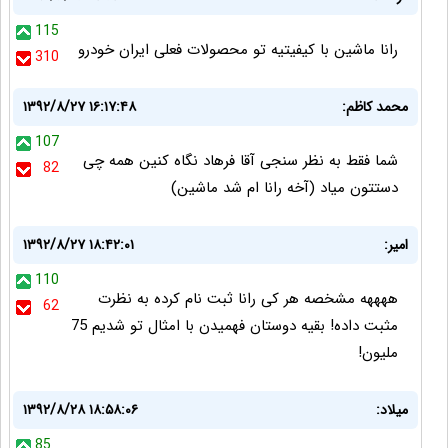
115
رانا ماشین با کیفیتیه تو محصولات فعلی ایران خودرو
310
محمد کاظم:
۱۳۹۲/۸/۲۷ ۱۶:۱۷:۴۸
107
شما فقط به نظر سنجی آقا فرهاد نگاه کنین همه چی
82
دستتون میاد (آخه رانا ام شد ماشین)
امير:
۱۳۹۲/۸/۲۷ ۱۸:۴۲:۰۱
110
ههههه مشخصه هر کی رانا ثبت نام کرده به نظرت
62
مثبت داده! بقیه دوستان فهمیدن با امثال تو شدیم 75
ملیون!
میلاد:
۱۳۹۲/۸/۲۸ ۱۸:۵۸:۰۶
85