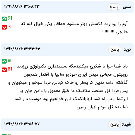
۱۳۹۲/۸/۲۶ ۱۳:۰۸:۴۳
سمیر:
پاسخ
91
آرم را بردارید کلاسش بهتر میشود حداقل یکی خیال کنه که
75
خارجی !!!!!!!!!!
۱۳۹۲/۸/۲۶ ۱۳:۳۴:۴۳
نويد:
پاسخ
80
بابا شما جرا نا شكري ميكنيدمگه نمیبیددارن تکنولوژی روزدنیا
81
روبهتون مجانی میدن ایران خودرو سایپا با اقتدار همچون
گذشته ادامه بدین کرایسلر رو خاک کردین فردا سوخو و میکویان و
پس فردا کل صنعت مکانیک ما طبق معمول با دادن جان بی
ارزشمان در راه شما اربابانکمک تان خواهیم بود دوست دار شما
نماینده کل مردم ایران زمین
۱۳۹۲/۸/۲۶ ۱۳:۵۹:۵۷
شیما:
پاسخ