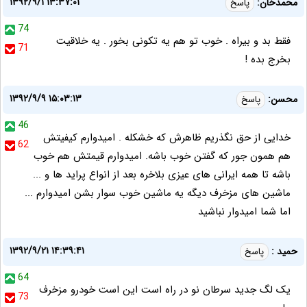
۱۳۹۲/۹/۱ ۱۳:۳۷:۰۱
محمدخان:
پاسخ
74
فقط بد و بیراه . خوب تو هم یه تکونی بخور . یه خلاقیت
71
بخرج بده !
۱۳۹۲/۹/۹ ۱۵:۰۳:۱۳
محسن:
پاسخ
46
خدایی از حق نگذریم ظاهرش که خشکله . امیدوارم کیفیتش
62
هم همون جور که گفتن خوب باشه. امیدوارم قیمتش هم خوب
باشه تا همه ایرانی های عیزی بلاخره بعد از انواع پراید ها و ...
ماشین های مزخرف دیگه یه ماشین خوب سوار بشن امیدوارم ...
اما شما امیدوار نباشید
۱۳۹۲/۹/۲۱ ۱۴:۳۹:۴۱
حمید :
پاسخ
64
یک لگ جدید سرطان نو در راه است این است خودرو مزخرف
73