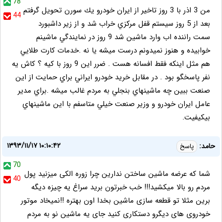
78
من 3 اذر با 3 روز تاخير از ايران خودرو يك سورن تحويل گرفتم
44
بعد از 5 روز سيستم قفل مركزي خراب شد و از زير داشبورد
سمت راننده اب وارد ماشين شد 9 روز در نمايندگي ماشينم
خوابيده و هنوز نميدونم درست ميشه يا نه .خدمات كارت طلايي
هم مثل اينكه فقط افسانه هست . ضرر اين 9 روز با كيه ؟ كاش يه
نفر پاسخگو بود . در مقابل خريد خودرو ايراني براي حمايت از اين
صنعت ببين چه ماشينهاي بنجلي به مردم غالب ميشه .براي مدير
عامل ايران خودرو و وزير صنعت خيلي متاسفم با اين ماشينهاي
بيكيفيت.
۱۳۹۳/۱۱/۱۷ ۱۰:۱۰:۴۲
حامد:
پاسخ
70
شما که عرضه ماشین ساختن ندارین چرا زوره الکی میزنید پول
40
مردم رو بالا میکشید!!! خب خبرتون برید سراغ یه چیزه دیگه
برین مثلا تو قطعه سازی ماشین بخدا اون بهتره !!نمیخاد موتور
خودروی های دیگرو دستکاری کنید جای یه ماشین نو به مردم