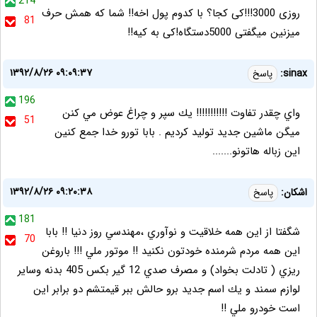
214
روزی 3000!!!کی کجا؟ با کدوم پول اخه!! شما که همش حرف
81
میزنین میگفتی 5000دستگاه!کی به کیه!!
۱۳۹۲/۸/۲۶ ۰۹:۰۹:۳۷
sinax:
پاسخ
196
واي چقدر تفاوت !!!!!!!!!!! يك سپر و چراغ عوض مي كنن
51
ميگن ماشين جديد توليد كرديم . بابا تورو خدا جمع كنين
اين زباله هاتونو.......
۱۳۹۲/۸/۲۶ ۰۹:۲۰:۳۸
اشكان:
پاسخ
181
شگفتا از اين همه خلاقيت و نوآوري ،‌مهندسي روز دنيا !! بابا
70
اين همه مردم شرمنده خودتون نكنيد !! موتور ملي !!! باروغن
ريزي ( تادلت بخواد) و مصرف صدي 12 گير بكس 405 بدنه وساير
لوازم سمند و يك اسم جديد برو حالش ببر قيمتشم دو برابر اين
است خودرو ملي !!