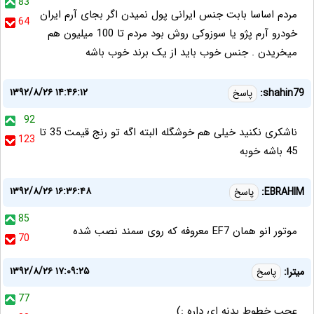
83
مردم اساسا بابت جنس ایرانی پول نمیدن اگر بجای آرم ایران
64
خودرو آرم پژو یا سوزوکی روش بود مردم تا 100 میلیون هم
میخریدن . جنس خوب باید از یک برند خوب باشه
۱۳۹۲/۸/۲۶ ۱۴:۴۶:۱۲
shahin79:
پاسخ
92
ناشکری نکنید خیلی هم خوشگله البته اگه تو رنج قیمت 35 تا
123
45 باشه خوبه
۱۳۹۲/۸/۲۶ ۱۶:۳۶:۴۸
EBRAHIM:
پاسخ
85
موتور انو همان EF7 معروفه که روی سمند نصب شده
70
۱۳۹۲/۸/۲۶ ۱۷:۰۹:۲۵
میترا:
پاسخ
77
عجب خطوط بدنه ای داره :)