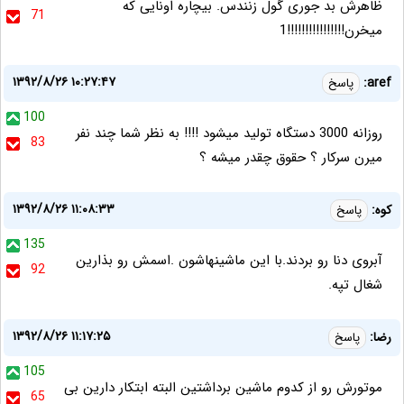
ظاهرش بد جوری گول زنندس. بیچاره اونایی که
71
میخرن!!!!!!!!!!!!!!!!1
۱۳۹۲/۸/۲۶ ۱۰:۲۷:۴۷
aref:
پاسخ
100
روزانه 3000 دستگاه تولید میشود !!!! به نظر شما چند نفر
83
میرن سرکار ؟ حقوق چقدر میشه ؟
۱۳۹۲/۸/۲۶ ۱۱:۰۸:۳۳
کوه:
پاسخ
135
آبروی دنا رو بردند.با این ماشینهاشون .اسمش رو بذارین
92
شغال تپه.
۱۳۹۲/۸/۲۶ ۱۱:۱۷:۲۵
رضا:
پاسخ
105
موتورش رو از کدوم ماشین برداشتین البته ابتکار دارین بی
65