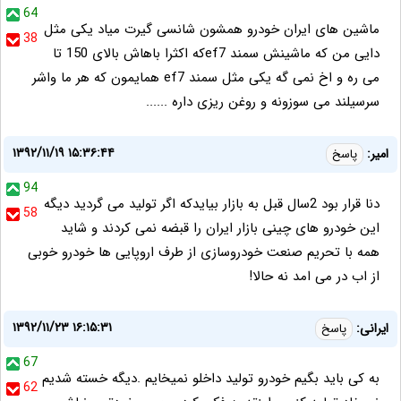
64
ماشین های ایران خودرو همشون شانسی گیرت میاد یکی مثل
38
دایی من که ماشینش سمند ef7که اکثرا باهاش بالای 150 تا
می ره و اخ نمی گه یکی مثل سمند ef7 همایمون که هر ما واشر
سرسیلند می سوزونه و روغن ریزی داره ......
۱۳۹۲/۱۱/۱۹ ۱۵:۳۶:۴۴
امیر:
پاسخ
94
دنا قرار بود 2سال قبل به بازار بیایدکه اگر تولید می گردید دیگه
58
این خودرو های چینی بازار ایران را قبضه نمی کردند و شاید
همه با تحریم صنعت خودروسازی از طرف اروپایی ها خودرو خوبی
از اب در می امد نه حالا!
۱۳۹۲/۱۱/۲۳ ۱۶:۱۵:۳۱
ایرانی:
پاسخ
67
به کی باید بگیم خودرو تولید داخلو نمیخایم .دیگه خسته شدیم
62