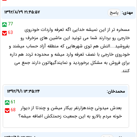
۱۳۹۲/۸/۲۹ ۲۱:۴۵:۵۷
مهدی:
پاسخ
77
مسخره تر از این نمیشه خدایی اگه تعرفه واردات خودروی
63
خارجی رو بردارند شما می تونید این ماشین های مزخرف رو
بفروشید....النش هم توی شهرهایی که منطقه آزاد حساب میشند و
خودروی خارجی با نصف تعرفه وارد میشه و محدوده تردد هم داره
برای فروش به مشکل برخوردید و نمایندگیهاتون دارند جمع می
کنند.
محمدخان:
۱۳۹۲/۹/۱ ۱۳:۳۵:۲۴
61
بعدش میدونی چندهزارنفر بیکار میشن و چندتا از دیوار
68
خونه مردم بالارو به این جمعیت زحمتکش اضافه میشه؟