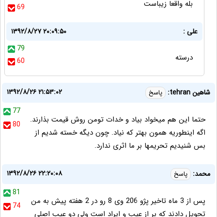
بله واقعا زیباست
69
علی :
۱۳۹۲/۸/۲۷ ۲۰:۰۹:۵۰
79
درسته
60
۱۳۹۲/۸/۲۶ ۲۱:۵۳:۰۲
شاهین tehran:
پاسخ
77
حتما این هم میخواد بیاد و خدات تومن روش قیمت بذارند.
80
اگه اینطوریه همون بهتر که نیاد. چون دیگه خسته شدیم از
بس شنیدیم تحریمها بر ما اثری ندارد.
۱۳۹۲/۸/۲۶ ۲۲:۲۰:۰۸
محمد:
پاسخ
81
پس از 3 ماه تاخیر پژو 206 وی 8 رو در 2 هفته پیش به من
74
تحویل دادند که پر از عیب و ایراد است ولی دو عیب اصلی