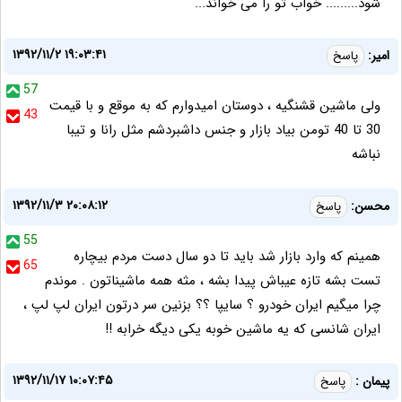
شود......... خواب تو را می خواند...
۱۳۹۲/۱۱/۲ ۱۹:۰۳:۴۱
امیر:
پاسخ
57
ولی ماشین قشنگیه ، دوستان امیدوارم که به موقع و با قیمت
43
30 تا 40 تومن بیاد بازار و جنس داشبردشم مثل رانا و تیبا
نباشه
۱۳۹۲/۱۱/۳ ۲۰:۰۸:۱۲
محسن:
پاسخ
55
همینم که وارد بازار شد باید تا دو سال دست مردم بیچاره
65
تست بشه تازه عیباش پیدا بشه ، مثه همه ماشیناتون . موندم
چرا میگیم ایران خودرو ؟ سایپا ؟؟ بزنین سر درتون ایران لپ لپ ،
ایران شانسی که یه ماشین خوبه یکی دیگه خرابه !!
۱۳۹۲/۱۱/۱۷ ۱۰:۰۷:۴۵
پیمان :
پاسخ