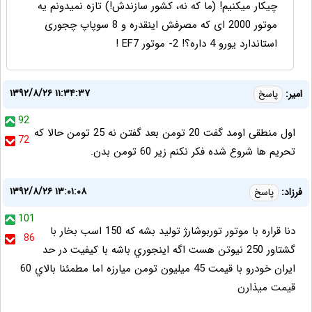
چیکار میکنیم! (ما که نه، کشور سازندش!) تازه نمیدونم یه
موتور 2000 ای که مصرفش اینقدره و 8 سوپاپ چجوری
استاندارد یورو 4 داره؟! 2- موتور EF7 !
۱۳۹۲/۸/۲۶ ۱۱:۳۴:۳۷
امیر:
پاسخ
92
اول منطقی اومد گفت 20 تومن بعد گفتن نه 25 تومن حالا که
72
تحریم ها شروع شده فکر نکنم زیر 60 تومن بدن.
۱۳۹۲/۸/۲۶ ۱۳:۰۱:۰۸
فرزاد:
پاسخ
101
دنا قراره با موتور توربوشارژ توليد بشه كه 150 اسب بخار با
86
گشتاور 250 نيوتن هست اگه اينجوري باشه با كيفيت در حد
ايران خودرو با قيمت 45 ميليون تومن ميارزه اما مطمئنا بالاي 60
قيمت ميذارن