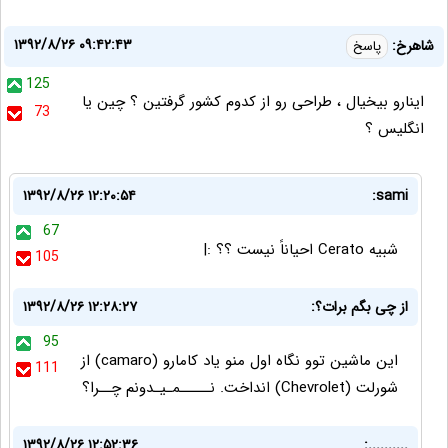
۱۳۹۲/۸/۲۶ ۰۹:۴۲:۴۳
شاهرخ:
پاسخ
125
اینارو بیخیال ، طراحی رو از کدوم کشور گرفتین ؟ چین یا
73
انگلیس ؟
۱۳۹۲/۸/۲۶ ۱۲:۲۰:۵۴
sami:
67
شبیه Cerato احیاناً نیست ؟؟ :|
105
از چی بگم برات؟:
۱۳۹۲/۸/۲۶ ۱۲:۲۸:۲۷
95
این ماشین توو نگاه اول منو یاد کامارو (camaro) از
111
شورلت (Chevrolet) انداخت. نـــــمـیـدونم چــرا؟
۱۳۹۲/۸/۲۶ ۱۲:۵۲:۳۶
..........: