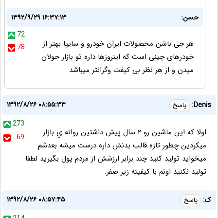
حسن:
۱۳۹۲/۹/۲۹ ۱۶:۳۷:۱۳
72
هر جی باشن محصولات ایران خودرو و سایپا بهتر از
78
خودرهای چینی است که اینروزها داره تو بازار جولان
میدن و از هر نظر بی کیفت وگرانتر میباشد
۱۳۹۲/۸/۲۶ ۰۸:۵۵:۳۳
Denis:
پاسخ
273
اولا كه اين ماشين رو ٢ سال پيش داشتين روانه ي بازار
69
ميكردين چطور تازه قالب بدنش داره درست ميشه بعدشم
ميخوايد توليد كنيد چند برابر ارزشش از مردم پول بگيريد لطفا
توليد نكنيد اونم با كيفيته زير صفر.
۱۳۹۲/۸/۲۶ ۰۸:۵۷:۴۵
ک:
پاسخ