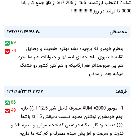
شک 2 انتخاب ارزشمند: tu5 از 206 xu7 از glx جمع کن بابا
3000 تا تولید در روز !!!!!!!!!!!!!!!!!
محمدخان:
۱۳۹۲/۹/۱ ۱۳:۳۸:۲۰
69
بنظرم خودرو کلا برچیده بشه بهتره..طبعیت و وصایل
74
نقلیه با نیروی ماهیچه ای انسانها و حیوانات هم سالمتره
هم بی سروصداتر هم ارگانیکه و هم کلی کشور رو قشنگ
میکنه بعد از مدتی
فرشاد:
۱۳۹۲/۱۱/۲۳ ۱۹:۳۷:۱۷
66
1- موتور XUM =2000 مصرف ئاخل شهر 12.5 ! :)) تازه
49
اونم خودشون نوشتن معلوم نیست دقیقش 15 تا باشه!
:))) دنیا داره کار میکنه در عینی که حجم موتور و میبره بالا و
قدرت و سرعت و افزایش میده مصرف و کم کنه ما داریم