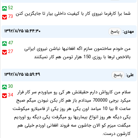
52
شما برا کارفرما نیروی کار با کیفیت داخلی بیار تا جایگزین کنن
73
۱۳۹۲/۸/۲۵ ۱۵:۴۴:۳۰
مهدی:
پاسخ
47
من خودم ساختمون سازم اگه افغانیها نباشن نیروی ایرانی
27
بالاخص لرها با روزی 150 هزار تومن هم کار نمیکنند
۱۳۹۲/۸/۲۵ ۱۵:۵۹:۴۹
علی:
پاسخ
30
سلام من کارواش دارم حقیقتش هر کی رو میاوردم سر کار فرار
34
میکرد برجی 700000 میدادم باز هم کار بکن نبودن میگم صبح
ساعت 8 بیا 10 میامد اون یکی هر روز یکی از فامیلارو میکوشت
یکی دیگه هر روز انواع بیماریها رو میگرفت یکی دیگه رو اوردیم
میگفت میزم کو الان جاشون سه فروند افغانی اوردم خیلی هم
کارشون درست.