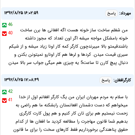
۱۳۹۲/۸/۲۵ ۱۶:۰۲:۵۹
مهرداد:
پاسخ
46
من شغلم ساخت ساز خونه هست اگه افغانی ها برن ساخت
40
خونه بامشکل مواجه میشه اگر اون تعداد که مجوز داشته
باشندقیمتو بالا میبرندچون کارگر کمه کار اونا زیاد میشه و از شیکم
سیری قیمت میدن. کردها و لرها هم کار اونارو نمیتونن بکنن و
دنبال پیچ کارن تا ساعت5 یه چیزی هم میگی جواب سر بالا میدن
۱۳۹۲/۸/۲۵ ۱۷:۰۸:۴۹
کارگرافغان:
پاسخ
42
با سلام به مردم مهربان ایران من یگ کارگر افغانم اول از خدا
41
میخواهم که دست دشمنان افعانستان رابشکنه ما هم راضی به
زحمت نیستیم هم برای تان کار کنیم و هم پول کارت کارگری
بدهیم شما قانون مهاجرت را مطالعه کردید ما افغان ها از کدام
حقوق پناهندگی برخورداریم فقط کارهای سخت را برای ما قانون