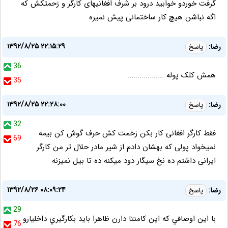
گرفت خوردو خوابید درود بر شرف افغانیهای کارگر و زحمتکش که
اگه نباشن هیچ کار ساختمانی پیش نمیره
۱۳۹۲/۸/۲۵ ۲۲:۱۵:۲۹
رضا:
پاسخ
36
همش کلک پوله ..................
35
۱۳۹۲/۸/۲۵ ۲۲:۲۸:۰۰
رضا:
پاسخ
32
فقط کارگر افغانی کار بکن زخمت کش حرف گوش کن بیمه
69
نمیخواد پولی که بهشان دادم از شیر مادر حلال تر من کارگر
ایرانی داشتم ده نخ سیگار دود میکنه ده تا بیل نمیزنه
۱۳۹۲/۸/۲۶ ۰۸:۰۹:۲۴
رضا:
پاسخ
29
با اين اوصافي كه اين كامنتا دارن ظاهرا بايد بكارگيري داخليارو
76