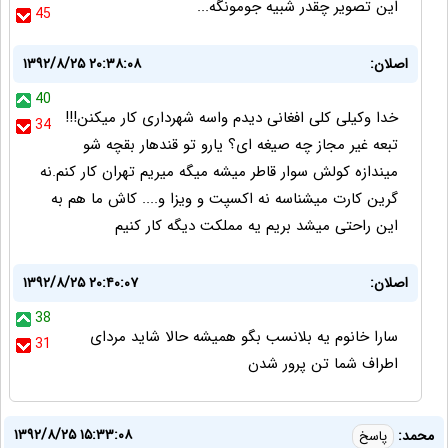
این تصویر چقدر شبیه جومونگه...
45
اصلان:
۱۳۹۲/۸/۲۵ ۲۰:۳۸:۰۸
40
خدا وکیلی کلی افغانی دیدم واسه شهرداری کار میکنن!!!
34
تبعه غیر مجاز چه صیغه ای؟ یارو تو قندهار بقچه شو
میندازه کولش سوار قاطر میشه میگه میریم تهران کار کنم.نه
گرین کارت میشناسه نه اکسپت و ویزا و.... کاش ما هم به
این راحتی میشد بریم یه مملکت دیگه کار کنیم
اصلان:
۱۳۹۲/۸/۲۵ ۲۰:۴۰:۰۷
38
سارا خانوم یه بلانسب بگو همیشه حالا شاید مردای
31
اطراف شما تن پرور شدن
۱۳۹۲/۸/۲۵ ۱۵:۳۳:۰۸
محمد:
پاسخ