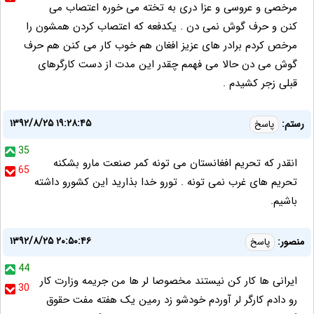
مرخصی و عروسی و عزا دری به تخته می خوره اعتصاب می
کنن و حرف گوش نمی دن . یکدفعه که اعتصاب کردن همشون را
مرخص کردم برادر های عزیز افغان هم خوب کار می کنن هم حرف
گوش می دن حالا می فهمم چقدر این مدت از دست کارگرهای
قبلی زجر کشیدم .
۱۳۹۲/۸/۲۵ ۱۹:۲۸:۴۵
رستم:
پاسخ
35
انقدر که تحریم افغانستان می تونه کمر صنعت مارو بشکنه
65
تحریم های غرب نمی تونه . تورو خدا بذارید این کشورو داشته
باشیم.
۱۳۹۲/۸/۲۵ ۲۰:۵۰:۴۶
منصور:
پاسخ
44
ایرانی ها کار کن نیستند مخصوصا لر ها من جریمه وزارت کار
30
رو دادم کارگر لر آوردم خودشو زد رمین یک هفته مفت حقوق