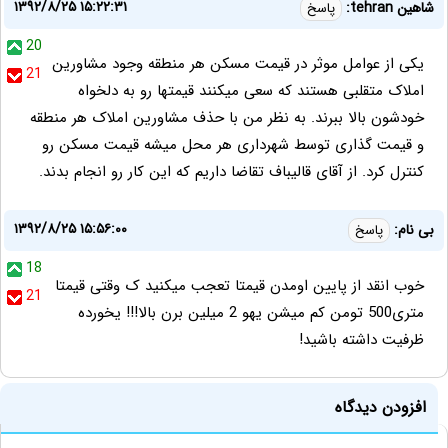
۱۳۹۲/۸/۲۵ ۱۵:۲۲:۳۱
شاهین tehran:
پاسخ
20
یکی از عوامل موثر در قیمت مسکن هر منطقه وجود مشاورین
21
املاک متقلبی هستند که سعی میکنند قیمتها رو به دلخواه
خودشون بالا ببرند. به نظر من با حذف مشاورین املاک هر منطقه
و قیمت گذاری توسط شهرداری هر محل میشه قیمت مسکن رو
کنترل کرد. از آقای قالیباف تقاضا داریم که این کار رو انجام بدند.
۱۳۹۲/۸/۲۵ ۱۵:۵۶:۰۰
بی نام:
پاسخ
18
خوب انقد از پایین اومدن قیمتا تعجب میکنید ک وقتی قیمتا
21
متری500 تومن کم میشن یهو 2 میلین برن بالا!!! یخورده
ظرفیت داشته باشید!
افزودن دیدگاه