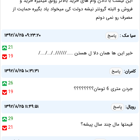
این لیست با دادن وام های خرید بالاتر رونق میگیره خرید و
فروش و البته گرونتر نیشه دولت کی میخواد یاد بگیره حمایت از
مصرف رو نمی دونم
۱۳۹۲/۸/۲۵ ۰۹:۲۳:۲۰
سیا مک :
پاسخ
21
خیر این ها همان دلا ل هستن .....//////../.../..../
19
۱۳۹۲/۸/۲۵ ۱۰:۳۱:۳۱
کامران:
پاسخ
26
جردن متری 6 تومان؟؟؟؟؟؟؟؟
19
۱۳۹۲/۸/۲۵ ۱۱:۴۹:۵۱
رویال:
پاسخ
29
قیمتها مال چند سال پیشه؟
21