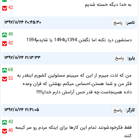
به خدا دیگه خسته شدیم
42
۱۳۹۲/۸/۲۴ ۲۰:۴۵:۳۰
ناصر:
پاسخ
49
دستشون درد نکنه اما نگفتن 1394یا1494 یا شایدم1594
42
۱۳۹۲/۸/۲۴ ۲۱:۱۳:۳۳
یارو:
پاسخ
68
من که لذت میبرم از این که میبینم مسئولین کشورم اینقدر به
32
فکر من و شما هستن.احساس میکنم بهشتی که قران وعده
داده همینجاست.چه قدر حس آرامش دارم خدایا!!!!
۱۳۹۲/۸/۲۴ ۲۱:۴۱:۰۵
کارگر:
پاسخ
43
فقط فکرخودشونند تمام این کارها برای اینکه مردم رو سر کیسه
40
کنند