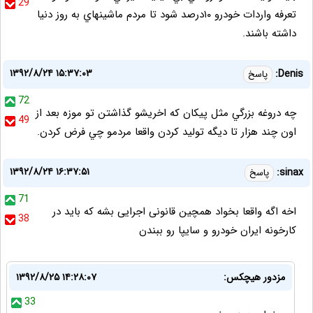
29
تعرفه واردات خودرو ١٠درصد شود تا مردم ماشينهاي به روز دنيا
داشته باشند.
۱۳۹۲/۸/۲۴ ۱۵:۳۷:۰۳
Denis:
پاسخ
72
چه دروغه بزرگي مثل پيكان كه اخريشو گذاشتن تو موزه بعد از
49
اون چند هزار تا ديگه توليد كردن واقعا مردمو چي فرض كردن.
۱۳۹۲/۸/۲۴ ۱۶:۳۷:۵۱
sinax:
پاسخ
71
اخه اگه واقعا بخواد همچین قانونی اجرایی بشه که باید در
38
کارخونه ایران خودرو و سایپا رو ببندن
مزدور هیچکس:
۱۳۹۲/۸/۲۵ ۱۴:۲۸:۰۷
33