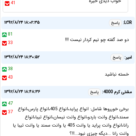
خواب دیدی خیره
41
۱۳۹۲/۸/۲۴ ۱۸:۰۲:۳۵
LOR:
پاسخ
81
دو صد گفته چو نيم كردار نيست !!!
33
۱۳۹۲/۸/۲۴ ۱۸:۳۰:۵۲
امیر:
پاسخ
38
خسته نباشید
43
۱۳۹۲/۸/۲۴ ۱۸:۴۸:۳۶
مشتی کرم 4000:
پاسخ
47
برخی خورروها شامل: انواع پراید،انواع 405،انواع پارس،انواع
37
سمند،انواع وانت باردو،انواع وانت نیسان،انواع تیبا،انواع
رانا،انواع وانت پراید یا وانت 405 یا وانت سمند یا وانت تیبا یا
وانت رانا ...دیگه چیزی نبود...!!؟