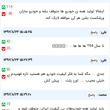
114
ایشالا تولید همه ی خودرو ها متوقف بشه و خودرو سازان
40
ورشکست بشن هر کی موافقه لایک کنه.
۱۳۹۲/۸/۲۴ ۱۵:۰۵:۲۵
علی:
پاسخ
42
تا سال 94؟ ها ها ها.... :-)))))))))
35
۱۳۹۲/۸/۲۴ ۱۵:۲۷:۳۹
علی:
پاسخ
56
جدی .... مگه شما به فکر کیفیت خودرو هم هستید تازه فهمیدم
40
خیلی عجیب ..... اون پلت .... پیش کش .
۱۳۹۲/۸/۲۴ ۱۵:۲۹:۲۰
محمد:
پاسخ
73
بايد توليد همه خودروهاي بي كيفيت ايراني متوقف شود و