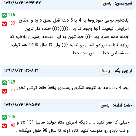
۱۳۹۲/۸/۲۴ ۱۷:۳۳:۳۲
امیرحسن:
پاسخ
116
پلت‌فرم برخی خودروها به 4 یا 5 دهه قبل تعلق دارد و امکان
39
افزایش کیفیت آنها وجود ندارد. :))))))))) خنده دار ترین
جمله همه عمرم بود :))) خودشون به این نتیجه رسیدن بلاخره که
پراید قابلیت پرادو شدن رو نداره :))) ولی تا سال 1400 هم تولید
میشه این خط -- این بچه خط -
۱۳۹۲/۸/۲۴ ۱۴:۰۸:۴۱
از چی بگم:
پاسخ
128
بعد 4 ، 5 دهه به نتیجه شگرفی رسیدی واقعأ فقط ترشی نخور
27
۱۳۹۲/۸/۲۴ ۱۴:۲۵:۳۲
حامد ادامه:
پاسخ
105
خیلی که هنر کنید ..... دیگه آخرش مثلا تولید سایپا 131 se و
46
وانت باردو رو متوقف کنید. تازه اونم تا سال 98 طول میکشه .