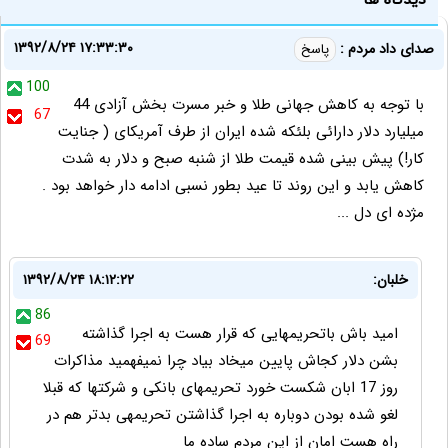
۱۳۹۲/۸/۲۴ ۱۷:۳۳:۳۰
صدای داد مردم :
پاسخ
100
با توجه به کاهش جهانی طلا و خبر مسرت بخش آزادی 44
67
میلیارد دلار دارائی بلئکه شده ایران از طرف آمریکای ( جنایت
کار!) پیش بینی شده قیمت طلا از شنبه صبح و دلار به شدت
کاهش یابد و این روند تا عید بطور نسبی ادامه دار خواهد بود .
مژده ای دل ...
خلبان:
۱۳۹۲/۸/۲۴ ۱۸:۱۲:۲۲
86
امید باش باتحریمهایی که قرار هست به اجرا گذاشته
69
بشن دلار کجاش پایین میخاد بیاد چرا نمیفهمید مذاکرات
روز 17 ابان شکست خورد تحریمهای بانکی و شرکتها که قبلا
لغو شده بودن دوباره به اجرا گذاشتن تحریمهی بدتر هم در
راه هست امان از این مردم ساده ما