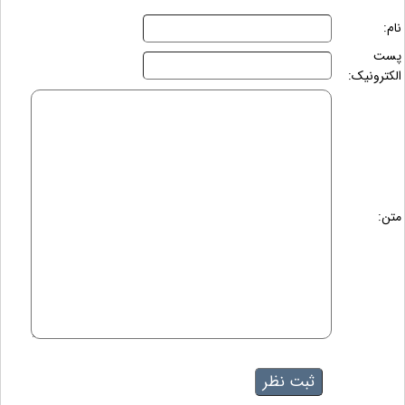
نام:
پست
الکترونیک:
متن: