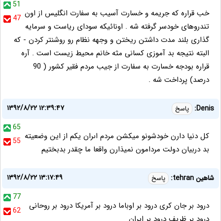
51
خب قراره که جریمه و خسارت آسیب به سفارت انگلیس از اون
47
تندروهای خودسر گرفته شه . اونائیکه سودای ریاست و سرمایه
گذاری بلند مدت داشتن ریختن و وجهه نظام رو روشنتر کردن - که
البته نتیجه بد آموزی کسانی مثه خانم محیط زیست است . آره
قراره بودجه خسارت به سفارت از جیب مردم فقیر کشور ( 90
درصد) پرداخت شه .
۱۳۹۲/۸/۲۲ ۱۲:۳۹:۴۷
Denis:
پاسخ
65
كل دنيا دارن خودشونو ميكشن مردم اىران يكم از اين وضعيته
55
بد دربيان دولت مردامون نميذارن واقعا ما چقدر بدبختيم
۱۳۹۲/۸/۲۲ ۱۳:۱۷:۴۹
شاهین tehran:
پاسخ
77
درود بر جان کری درود بر اوباما درود بر آمریکا درود بر روحانی
62
درود بر ظریف درود بر ایران