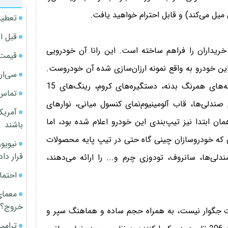
میل می‌کند) و قابل احترام خواهید یافت.
تعطیل
قبل ا
خریداران را فراهم ساخته است. این رانا آن خودرویی
قیمت آپار
 خودرو به واقع نمونه ارزان‌سازی شده آن خودروست.
سی‌ان
در این رانا خبری از دستگیره‌های آسان‌بازشو، زه‌ها و آینه‌های همرنگ بدنه، دستگیره‌های کروم، رینگ‌های 15
تماس 
ندلی‌ها، قاب آلومینیوم‌نمای کنسول میانی، نوارهای
آمریک
ان ابتدا نیز تیپ‌بندی این خودرو اعلام شده بود، اما
باشند
یی که خودروسازان چینی گاه حتی در تیپ پایه محصولات
قرار داد
ی‌ها، سانروف، تودوزی چرم و... را ارائه می‌دهند،
احتما
معمای
خروج؟
ت جگوار نیست، به همراه حجم ساده و هماهنگ سپر و
ترامپ