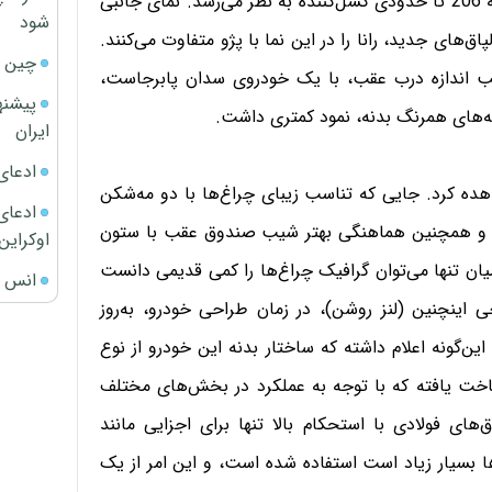
درپوش موتور، طرحی دلنشین پدید آورده‌ که البته نسبت به 206 تا حدودی کسل‌کننده به نظر می‌رسد. نمای جانبی
شود
اق‌های جدید، رانا را در این نما با پژو متفاوت می‌کنند.
چین ا
 اندازه درب عقب، با یک خودروی سدان پابرجاست،
پیشنه
ینه‌های همرنگ بدنه، نمود کمتری داشت.
ایران
ادعای
اهده کرد. جایی که تناسب زیبای چراغ‌ها با دو مه‌شکن
ادعای 
 و همچنین هماهنگی بهتر شیب صندوق عقب با ستون
اوکراین
یان تنها می‌توان گرافیک چراغ‌ها را کمی قدیمی دانست
انس ج
 اینچنین (لنز روشن)، در زمان طراحی خودرو، به‌روز
ین‌گونه اعلام داشته که ساختار بدنه این خودرو از نوع
اخت یافته که با توجه به عملکرد در بخش‌های مختلف
رق‌های فولادی با استحکام بالا تنها برای اجزایی مانند
‌ها بسیار زیاد است استفاده شده است، و این امر از یک