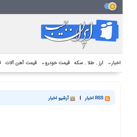
اخبار
⌄
ارز . طلا . سکه
قیمت خودرو
⌄
قیمت آهن آلات
ق
RSS اخبار
|
آرشیو اخبار