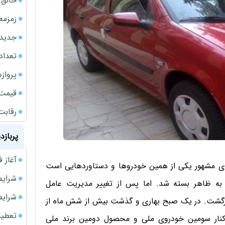
خالق ChatGPT زیر ذره‌بین وزارت دادگستری آمر
زمزمه
جدیدتر
تعداد
پروازهای 
قیمت سکه
رقابت
پربازد
آغاز فروش فوری 
نای مشهور یکی از همین خودروها و دستاوردهایی است
شرایط فروش 
 به ظاهر بسته شد. اما پس از تغییر مدیریت عامل
شرایط فرو
ازگشت. در یک صبح بهاری و گذشت بیش از شش ماه از
تعطیلی ادا
ر کنار سومین خودروی ملی و محصول دومین برند ملی