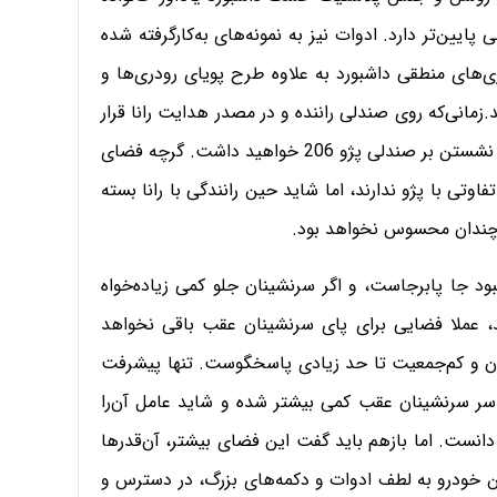
، ریو و تیباست و حتی نسبت به تندر90 کیفیتی پایین‌تر دارد. ادوات نیز به نمونه‌های به‌کارگرفته شده
م‌پردازی‌های منطقی داشبورد به علاوه طرح پویای رودری‌ها و
.
زمانی‌که روی صندلی راننده و در مصدر هدایت رانا قرار
می‌گیرید، به لطف تغییر فوم صندلی‌های جلو، حسی بهتر از نشستن بر صندلی‌ پژو 206 خواهید داشت. گرچه فضای
 فضای زانوها (Knee Room)، چندان تفاوتی با پژو ندارند، اما شاید حین رانندگی با رانا بسته
ته چندان محسوس نخواهد بود.
 206، همچنان معضل کمبود جا پابرجاست، و اگر سرنشینان جلو کمی زیاده‌خواه
عملا فضایی برای پای سرنشینان عقب باقی نخواهد
ان و کم‌جمعیت تا حد زیادی پاسخگوست. تنها پیشرفت
 که در رانا فضای سر سرنشینان عقب کمی بیشتر شده و شاید عامل آن‌را
دانست. اما بازهم باید گفت این فضای بیشتر، آن‌قدرها
این خودرو به لطف ادوات و دکمه‌های بزرگ، در دسترس و