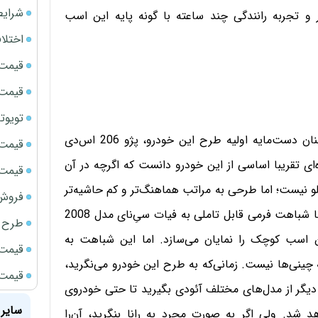
شرایط
ر و تجربه رانندگی چند ساعته با گونه پایه این اسب
اختلا
قیمت سک
قیمت ج
تویوتا bZ5 برای نخستین بار وارد بازار ای
هیچ‌کس نمی‌تواند انکار کند که در نگاه نخست نیز، همچنان دست‌مایه اولیه طرح این خودرو، پژو 206 اس‌دی
قیمت سکه
ه‌ای تقریبا اساسی از این خودرو دانست که اگرچه در آن
قیمت سک
ته 206 دست‌کم در نمای جلو نیست؛ اما طرحی به مراتب هماهنگ‌تر و کم حاشیه‌تر
فروش فور
رانا شباهت فرمی قابل تاملی به فیات سی‌ِنای مدل 2008
طرح ج
ین اسب کوچک را نمایان می‌سازد. اما این شباهت به
قیمت سک
 چینی‌ها نیست. زمانی‌که به طرح این خودرو می‌نگرید،
قیمت سک
 دیگر از مدل‌های مختلف آئودی بگیرید تا حتی خودروی
سایر 
شد. ولی اگر به صورت مجرد به رانا بنگرید، آن‌را