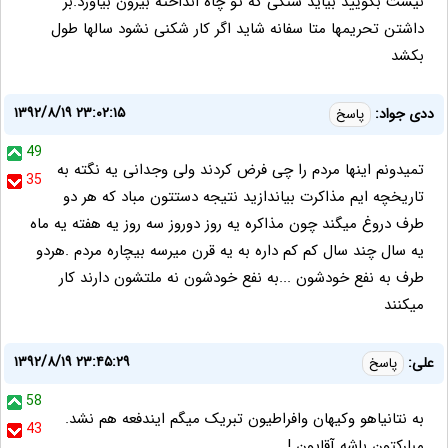
نیست بگویید بیاید سنگی که تو چاه انداخته بیرون بیاورد.بر
داشتن تحریمها متا سفانه شاید اگر کار شکنی نشود سالها طول
بکشد
۱۳۹۲/۸/۱۹ ۲۳:۰۲:۱۵
ددی جواد:
پاسخ
49
تمیدونم اینها مردم را چی فرض کردند ولی وجدانی یه نگته به
35
تاریخچه ایم مذاکرت بیاندازید نتیجه دستتون مباد که هر دو
طرف دروغ میگند چون مذاکره یه روز دوروز سه روز یه هفته یه ماه
یه سال چند سال کم کم داره به یه قرن میرسه بیچاره مردم .هردو
طرف به نفع خودشون ...به نفع خودشون نه ملتشون دارند کار
میکنند
۱۳۹۲/۸/۱۹ ۲۳:۴۵:۲۹
علی:
پاسخ
58
به نتانیاهو وکیهان وافراطیون تبریک میگم ایندفعه هم نشد.
43
مبارکتون باشه آقایون !