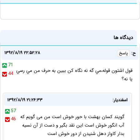
دیدگاه ها
۱۳۹۲/۸/۱۹ ۲۲:۵۲:۲۸
ح:
پاسخ
71
قول اشتون قوله،مي گه نه نگاه کن ببين به حرف من مي رسي
44
يا نه؟
اسفندیار:
۱۳۹۲/۸/۱۹ ۲۱:۲۶:۳۳
57
گویند کسان بهشت با حور خوش است من می گویم که
46
آب انگور خوش است این نقد بگیر و دست از آن نسیه
بدار کاواز دهل شنیدن از دور خوش است