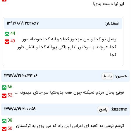
ایرانیا دست بدی!
اسفندیار:
۱۳۹۲/۸/۱۹ ۲۱:۴۸:۱۷
44
وصل تو کجا و من مهجور کجا دردانه کجا حوصله مور
40
کجا هر چند ز سوختن ندارم باکی پروانه کجا و آتش طور
کجا
۱۳۹۲/۸/۱۹ ۲۰:۳۳:۰۶
حسین:
پاسخ
66
فرقی بحال مردم نمیکنه چون همه بدبختیا سر جاش میمونه....
52
۱۳۹۲/۸/۱۹ ۲۱:۰۰:۵۹
kazeme:
پاسخ
38
ترسم نرسی به کعبه ای اعرابی این راه که می روی به ترکستان
50