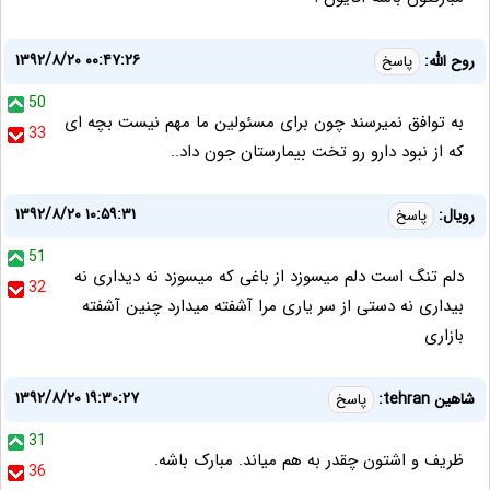
۱۳۹۲/۸/۲۰ ۰۰:۴۷:۲۶
روح الله:
پاسخ
50
به توافق نمیرسند چون برای مسئولین ما مهم نیست بچه ای
33
که از نبود دارو رو تخت بیمارستان جون داد..
۱۳۹۲/۸/۲۰ ۱۰:۵۹:۳۱
رویال:
پاسخ
51
دلم تنگ است دلم میسوزد از باغی که میسوزد نه دیداری نه
32
بیداری نه دستی از سر یاری مرا آشفته میدارد چنین آشفته
بازاری
۱۳۹۲/۸/۲۰ ۱۹:۳۰:۲۷
شاهین tehran:
پاسخ
31
ظریف و اشتون چقدر به هم میاند. مبارک باشه.
36