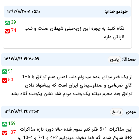
خودمو خدام:
۱۳۹۲/۸/۲۰ ۰۱:۰۵:۱۰
39
نگاه کنید به چهره این زن.خیلی شیطان صفت و قلب
74
ناپاکی داره.
۱۳۹۲/۸/۱۹ ۱۹:۳۰:۵۹
صمداقا:
پاسخ
91
از يک خبر موثق بنده ميدونم علت اصلي عدم توافق با 5+1
50
اقاي ضرغامي و صداوسيماي ايران است که پيشنهاد دادن
توافق بعد محرم بيفته يک وقت مردم شاد نشن يکوقت گناه بشه.
۱۳۹۲/۸/۱۹ ۱۹:۳۴:۰۲
مهدی:
پاسخ
159
این مذاکرات 1+5 فکر کنم تموم شده حالا دوره تازه مذاکرات
37
3+3 شروع شده اگه خدا بخواد میتونیم 2+4 و 1-7 و 4-10 رو