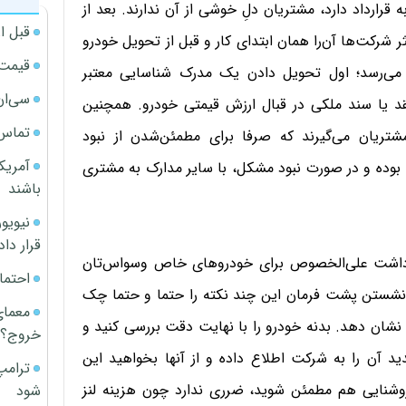
رارداد دارد، مشتریان دلِ خوشی از آن ندارند. بعد از
قبل ا
 شرکت‌ها آن‌را همان ابتدای کار و قبل از تحویل خودرو
قیمت آپار
 می‌رسد؛ اول تحویل دادن یک مدرک شناسایی معتبر
سی‌ان
د یا سند ملکی در قبال ارزش قیمتی خودرو. همچنین
تماس 
مشتریان می‌گیرند که صرفا برای مطمئن‌شدن از نبود
آمریک
 بوده و در صورت نبود مشکل، با سایر مدارک به مشتری
باشند
قرار داد
ی داشت علی‌الخصوص برای خودروهای خاص وسواس‌تان
احتما
ز نشستن پشت فرمان این چند نکته را حتما و حتما چک
معمای
 نشان دهد. بدنه خودرو را با نهایت دقت بررسی کنید و
خروج؟
 آن را به شرکت اطلاع داده و از آنها بخواهید این
ترامپ
 روشنایی هم مطمئن شوید، ضرری ندارد چون هزینه لنز
شود