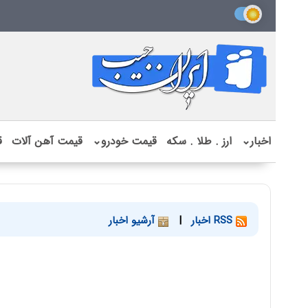
اخبار
⌄
ارز . طلا . سکه
قیمت خودرو
⌄
قیمت آهن آلات
ق
RSS اخبار
|
آرشیو اخبار