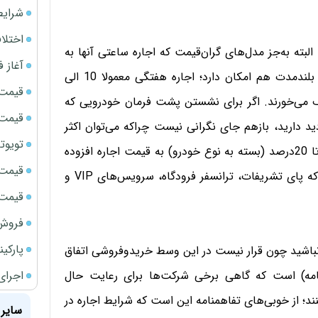
شرایط
اختلا
 البته به‌جز مدل‌های گران‌قیمت که اجاره ساعتی آنها به
آغاز فروش فوری 
صرفه‌تر است. با این حال اجاره هفتگی، ماهیانه و حتی بلندمدت هم امکان‌ دارد؛ اجاره هفتگی معمولا 10 الی
قیمت سک
یانه نیز حدود 30 تا 35درصد تخفیف می‌خورند. اگر برای نشستن پشت فرمان خودرویی که
قیمت سک
د دارید، بازهم جای نگرانی نیست چراکه می‌توان اکثر
تویوتا bZ5 برای نخستین بار وارد بازار ای
خودروها را با راننده اجاره کرد که در این‌صورت حدود 10 تا 20درصد (بسته به نوع خودرو) به قیمت اجاره افزوده
قیمت سک
می‌شود؛ بزرگ‌ترین مزیت خودروهای با راننده وقتی است که پای تشریفات، ترانسفر فرودگاه، سرویس‌های VIP و
قیمت ج
فروش فور
پارکی
 نباشید چون قرار نیست در این وسط خریدوفروشی اتفاق
اجرای
ت‌نامه) است که گاهی برخی شرکت‌ها برای رعایت حال
ند؛ از خوبی‌های تفاهمنامه این است که شرایط اجاره در
سایر 