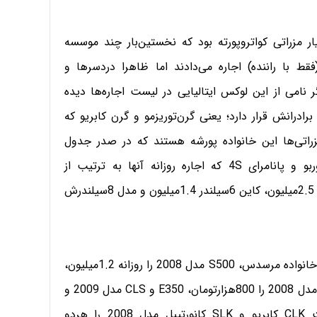
یار مزراتی کواتروپورته بود که نخستین‌بار چند موسسه
 آن‌را حدود 14میلیون تومان (فقط با راننده) اجاره ‌می‌دادند اما ظاهرا دردسرها و
 نامی از این لوکس ایتالیایی در لیست اجاره‌‌ها دیده
ادرانش قرار دارد؛ یعنی گرن‌توریزمو و گرن کابریو که
. بعد از مزراتی‌ها این خانواده پورشه هستند که در صدر جدول
گران‌ترین‌ها ایستاده‌اند علی الخصوص مدل پانامرای توربو و پانامرای 4S که اجاره روزانه آنها به ترتیب از
4.5میلیون و 3.5میلیون تومان به بالاست؛ همچنین باکستر 2.5میلیون، کاین 6سیلندر 1.4میلیون و مدل 8سیلندرش
در این بازه قیمتی حرف اول را مرسدس و ب‌ام‌و می‌زنند. از خانواده مرسدس، S500 مدل 2008 را روزانه 1.2میلیون،
E350 کوپه مدل 2012 با رنگ سفید را 1.5میلیون، SL500 مدل 2008 را 800هزارتومان، E350 و CLS مدل 2009 و
C200 مدل 2011 را هر سه 650هزارتومان و در نهایت CLK کابریو و SLK کانورتیبل مدل 2008 را هردو