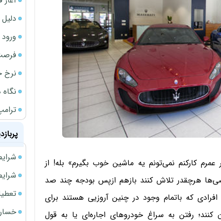
آغاز فروش فوری 
دلیل 
ورود سه 
فرصت‌
نرخ ج
نگاه د
ترامپ
پربازد
شرایط فروش 
 عمرم کارکنم نمی‌تونم یه ماشین خوب بگیرم» بله! از
شرایط فرو
ضی‌ها هرچقدر تلاش کنند بازهم ازپس بودجه چند صد
تعطیلی ادا
افرادی که باتمام وجود در چنین آروزیی هستند برای
خسارت
کنند؛ رفتن به سراغ خودروهای اجاره‌ای یا به قول