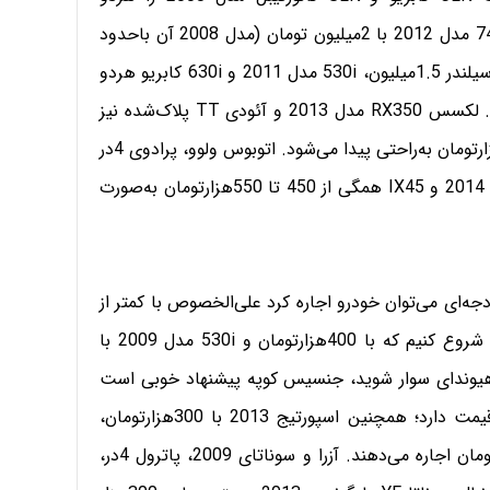
450هزارتومان اجاره می‌دهند. درمیان محصولات ب‌ام‌و 740i مدل 2012 با 2میلیون تومان (مدل 2008 آن باحدود
یک میلیون تومان) حرف اول را می‌زند. بعد از آن X6 شش‌سیلندر 1.5میلیون، 530i مدل 2011 و 630i کابریو هردو
750هزارتومان و 630i کوپه نیز 500هزارتومان قیمت دارند. لکسس RX350 مدل 2013 و آئودی TT پلاک‌شده نیز
هردو حدود 700هزارتومان می‌ارزند. FJ کروزر هم با 600هزارتومان به‌راحتی پیدا می‌شود. اتوبوس ولوو، پرادوی 4در
2010، لندکروز 2009، جنسیس سدان 2010 و نهایتا آکورد 2014 و IX45 همگی از 450 تا 550هزارتومان به‌صورت
ه‌ای می‌توان خودرو اجاره کرد علی‌الخصوص با کمتر از
400هزار تومان که هزارویک انتخاب دارید. از ب‌ام‌و 330i شروع کنیم که با 400هزارتومان و 530i مدل 2009 با
ید هیوندای سوار شوید، جنسیس کوپه پیشنهاد خوبی است
که مدل 2013 آن‌ 350 و مدل 2011 آن‌ 250هزارتومان قیمت دارد؛ همچنین اسپورتیج 2013 با 300هزارتومان،
وراکروز با 280هزارتومان و سانتافه 2012 را هم 200هزارتومان اجاره می‌دهند. آزرا و سوناتای 2009، پاترول 4در‌،