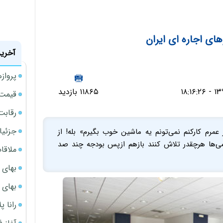
های اجاره ای ایران
آخرین
پروازهای 
۱۱۸۶۵ بازدید
قیمت سکه
رقابت
جزئیا
 عمرم کارکنم نمی‌تونم یه ماشین خوب بگیرم» بله! از
ضی‌ها هرچقدر تلاش کنند بازهم ازپس بودجه چند صد
ملاقات 
بهای 
بهای 
رانا پ