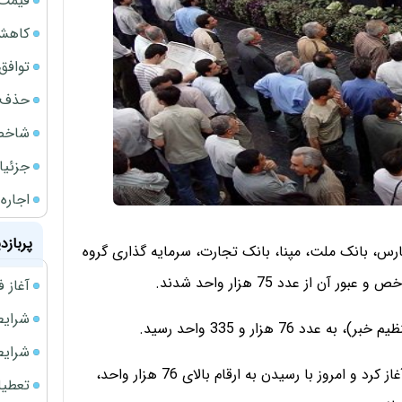
قیمت گ
کاهش 34 درصدی فروش خودروسازان د
توافق ایر
حذف 14 هزار میلیارد تومان سود کاغذی بانک
شاخص کل از م
جزئیا
اجاره ا
پربازد
س، بانک ملت، مپنا، بانک تجارت، سرمایه گذاری گروه
ز عدد 75 هزار واحد شدند.
آغاز فروش فوری 
شرایط فروش 
شرایط فرو
شاخص بورس ابتدای امسال را از عدد 38 هزار و 40 واحد آغاز کرد و امروز با رسیدن به ارقام بالای 76 هزار واحد،
تعطیلی ادا