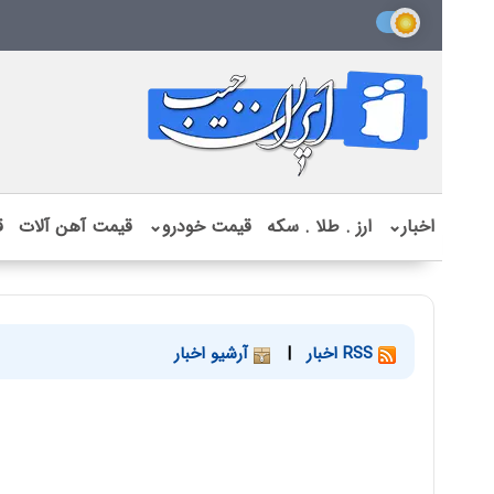
اخبار
⌄
ارز . طلا . سکه
قیمت خودرو
⌄
قیمت آهن آلات
ق
RSS اخبار
|
آرشیو اخبار