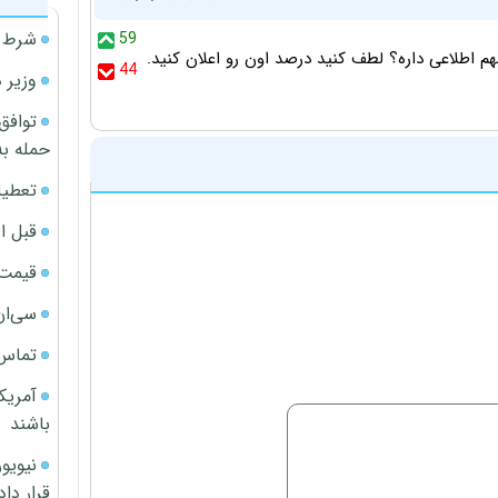
شرط م
59
 اطلاعی داره؟ لطف کنید درصد اون رو اعلان کنید.
44
وزیر 
توافق
حمله به
تعطیل
قبل ا
قیمت آپار
سی‌ان
تماس 
آمریک
باشند
قرار داد