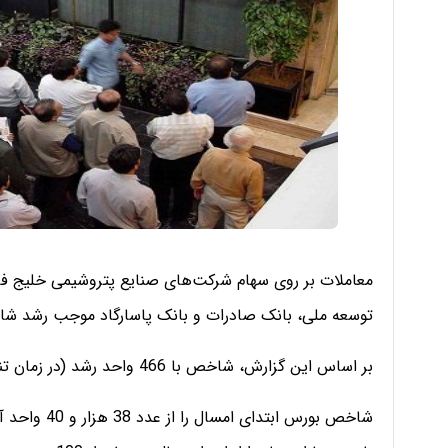
معاملات بر روی سهام شرکت‌های صنایع پتروشیمی خلیج فار
توسعه ملی، بانک صادرات و بانک پاسارگاد موجب رشد شاخص و عبور آن ا
بر اساس این گزارش، شاخص با 466 واحد رشد (در زمان تنظیم خبر)، به عدد 76 هزار و 335 واحد رسید.