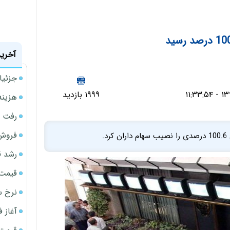
آخرین
جزئیا
۱۹۹۹ بازدید
هزینه شار
رفت 
فروش 
رشد ق
قیمت سکه
نرخ س
آغاز فروش