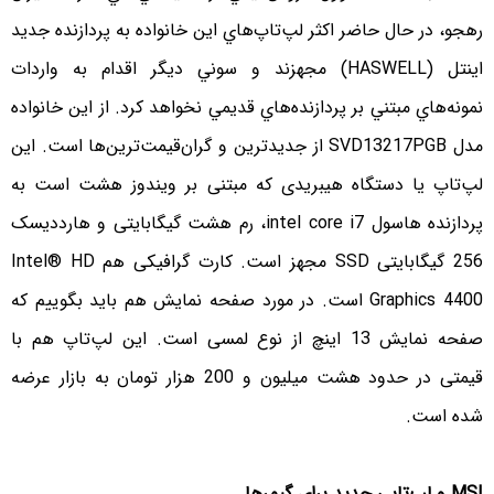
رهجو، در حال حاضر اکثر لپ‌تاپ‌هاي اين خانواده به پردازنده جديد
اينتل (HASWELL) مجهزند و سوني ديگر اقدام به واردات
نمونه‌هاي مبتني بر پردازنده‌هاي قديمي نخواهد کرد. از این خانواده
مدل SVD13217PGB از جدیدترین و گران‌قیمت‌ترین‌ها است. این
لپ‌تاپ یا دستگاه هیبریدی که مبتنی بر ویندوز هشت است به
پردازنده هاسول intel core i7، رم هشت گیگابایتی و هارددیسک
256 گیگابایتی SSD مجهز است. کارت گرافیکی هم Intel® HD
Graphics 4400 است. در مورد صفحه نمایش هم باید بگوییم که
صفحه نمایش 13 اینچ از نوع لمسی است. این لپ‌تاپ هم با
قیمتی در حدود هشت میلیون و 200 هزار تومان به بازار عرضه
شده است.
MSI و لپ‌تاپی جدید برای گیمرها