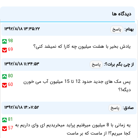
دیدگاه ها
۱۳۹۲/۸/۱۸ ۱۳:۳۵:۲۲
بهنام:
پاسخ
98
یادش بخیر با هشت میلیون چه کارا که نمیشد کنی؟
69
۱۳۹۲/۸/۱۸ ۱۱:۳۴:۵۳
از چی بگم برات؟:
پاسخ
80
پس مک های جدید حدود 12 تا 15 میلیون آب می خورن
60
دیگه!؟
۱۳۹۲/۸/۱۸ ۱۴:۰۷:۵۲
صادق:
پاسخ
81
یه زمانی با 8 میلیون میرفتیم پراید میخریدیم ای وای داریم به
57
کجا میریم؟! از ماست که بر ماست