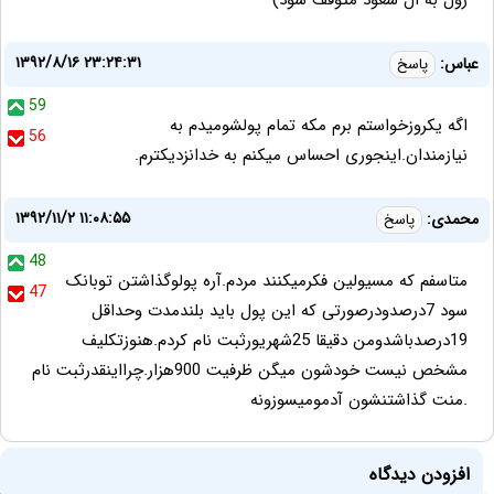
ژول به ال سعود متوقف شود)
۱۳۹۲/۸/۱۶ ۲۳:۲۴:۳۱
عباس:
پاسخ
59
اگه یکروزخواستم برم مکه تمام پولشومیدم به
56
نیازمندان.اینجوری احساس میکنم به خدانزدیکترم.
۱۳۹۲/۱۱/۲ ۱۱:۰۸:۵۵
محمدی:
پاسخ
48
متاسفم که مسیولین فکرمیکنند مردم.آره پولوگذاشتن توبانک
47
سود 7درصدودرصورتی که این پول باید بلندمدت وحداقل
19درصدباشدومن دقیقا 25شهریورثبت نام کردم.هنوزتکلیف
مشخص نیست خودشون میگن ظرفیت 900هزار.چرااینقدرثبت نام
.منت گذاشتنشون آدمومیسوزونه
افزودن دیدگاه