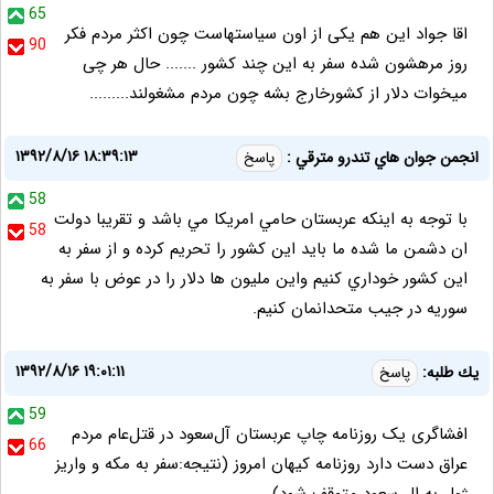
65
اقا جواد این هم یکی از اون سیاستهاست چون اکثر مردم فکر
90
روز مرهشون شده سفر به این چند کشور ....... حال هر چی
میخوات دلار از کشورخارج بشه چون مردم مشغولند.........
۱۳۹۲/۸/۱۶ ۱۸:۳۹:۱۳
انجمن جوان هاي تندرو مترقي :
پاسخ
58
با توجه به اينكه عربستان حامي امريكا مي باشد و تقريبا دولت
58
ان دشمن ما شده ما بايد اين كشور را تحريم كرده و از سفر به
اين كشور خوداري كنيم واين مليون ها دلار را در عوض با سفر به
سوريه در جيب متحدانمان كنيم.
۱۳۹۲/۸/۱۶ ۱۹:۰۱:۱۱
يك طلبه:
پاسخ
59
افشاگری یک روزنامه چاپ عربستان آل‌سعود در قتل‌عام مردم
66
عراق دست دارد روزنامه كيهان امروز (نتيجه:سفر به مكه و واريز