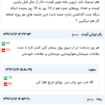
هم میدونه باید ارزون بشه چون قیمت دلار از سال قبل پایین
اومده و تعداد روزهای عمره هم از 14 روز به 10 روز رسیده اینکه
دیگه منت گذاشتن نداره حتما بابت این جلسه های هر روزه اضافه
کار هم میگیرن ؟
۱۳۹۲/۸/۱۶ ۱۳:۳۳:۵۳
زائر ایرانی آینده:
پاسخ
69
هر روز بدبخت تر از دیروز پول بیشتر آش کمتر تازه با منت
54
مقامات عربستان،هواپیمایی عربستان و مقامات خودمان
سعيد:
۱۳۹۲/۸/۱۶ ۱۵:۵۰:۳۵
70
آقا خب نرو برادر من. پولتو خرج فقرا كن
89
۱۳۹۲/۸/۱۶ ۱۴:۵۳:۳۰
رضا:
پاسخ