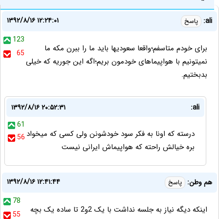
۱۳۹۲/۸/۱۶ ۱۲:۲۴:۰۱
ali:
پاسخ
123
برای خودم متاسفم؛واقعا سعودیها باید ما را ببرن مکه ما
65
نمیتونیم با هواپیماهای خودمون بریم؛اگه این جوریه که خیلی
بدبختیم.
۱۳۹۲/۸/۱۶ ۲۰:۵۲:۳۱
ali:
61
درسته که اونا به فکر سود خودشونن ولی کسی که میخواد
56
بره خیالش راحته که هواپیماش ایرانی نیست
۱۳۹۲/۸/۱۶ ۱۲:۴۱:۴۴
هم وطن:
پاسخ
78
اینکه دیگه نیاز به جلسه نداشت با یک 2و2 تا ساده یک بچه
55