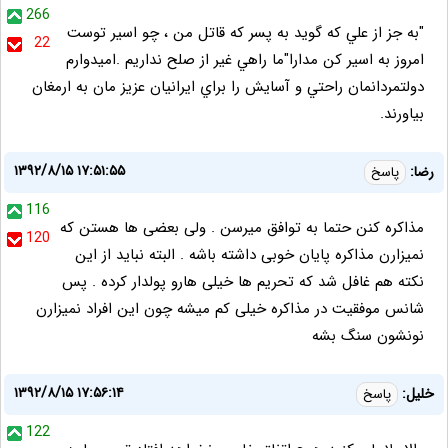
266
"به جز از علي که گويد به پسر که قاتل من ، چو اسير توست
22
امروز به اسير کن مدارا"ما راهي غير از صلح نداريم .اميدوارم
دولتمردانمان راحتي و آسايش را براي ايرانيان عزيز مان به ارمغان
بياورند.
۱۳۹۲/۸/۱۵ ۱۷:۵۱:۵۵
رضا:
پاسخ
116
مذاکره کنن حتما به توافق میرسن . ولی بعضی ها هستن که
120
نمیزارن مذاکره پایان خوبی داشته باشه . البته نباید از این
نکته هم غافل شد که تحریم ها خیلی هارو پولدار کرده . پس
شانس موفقیت در مذاکره خیلی کم میشه چون این افراد نمیزارن
نونشون سنگ بشه
۱۳۹۲/۸/۱۵ ۱۷:۵۶:۱۴
خلیل:
پاسخ
122