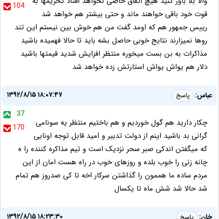
والا بلا باور کنید هیچ اتفاق خاصی نخواهد افتاد تحریمها به
104
قوت خود باقی خواهند ماند و حتی بیشتر هم خواهد شد
رییس جمهور هم که اومد گفت من هم خوش بین نیستم این تند
روها نمیزارند نتایج خوبی حاصل بشه باید تا حالا فهمیده باشید
مذاکرات به بن بست میخوره منتظر افزایش شدید قیمتها باشید
دلار هم یواش یواش استارتش زده خواهد شد
۱۳۹۲/۸/۱۵ ۱۸:۰۷:۴۷
عباس:
پاسخ
37
چکار دارید هم گول خوردیم و هم باختیم منتظر یه سونامی
170
گرانی بد باشید اینم از دولت تدبیر و امید قابل توجه اونایی
که میگفتن اندکی صبر سحر نزدیک است و تیم مذاکره کننده را ه
چانه زنی را خوب بلده و روزهای خوب در راه هست امان از این
مردم ساده ما هممون را گذاشتن سرکار اخه تا کی صدروز هم تمام
شد حالا شد شش ماه تا یکسال
۱۳۹۲/۸/۱۵ ۱۸:۲۳:۳۰
خان:
پاسخ