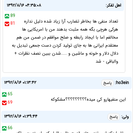
اهل تفکر:
۱۳۹۲/۸/۱۶ ۰۴:۳۵:۰۸
89
تعداد منفی ها بخاطر تضارب آرا زیاد شده دلیل نداره
81
هرکی هرچی بگه همه مثبت بدهند من با امریکایی ها
مخالفم اما با ایجاد رابطه و صلح موافقم در ضمن من هم
معتقدم ایرانی ها به جای تولید کردن دست جمعی تبدیل به
دلال دلار و خونه و ماشین و .....شدن ببین نصف نظرات +
والباقی - شد
۱۳۹۲/۸/۱۶ ۰۱:۱۳:۴۲
ho3ein:
پاسخ
65
این منفیهارو کی میده؟؟؟؟؟؟؟؟؟مشکوکه
69
۱۳۹۲/۸/۱۶ ۰۱:۳۹:۴۴
ولی:
پاسخ
66