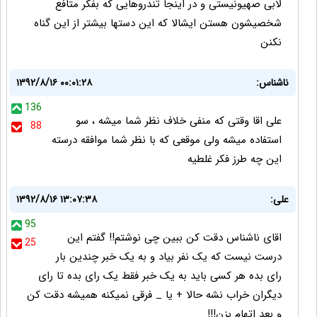
لابی صهیونیستی و در اینجا تندروهایی که بفکر متافع
شخصیشون هستن ایشالا که این دستها بیشتر از این گناه
نکنن
ناشناس:
۱۳۹۲/۸/۱۶ ۰۰:۰۱:۲۸
136
علی اقا وقتی که منفی خلاف نظر شما میشه ، سو
88
استفاده میشه ولی موقعی که با نظر شما موافقه درسته
این چه طرز فکر غلطیه
علی:
۱۳۹۲/۸/۱۶ ۱۳:۰۷:۳۸
95
اقای ناشناس دقت کن ببین چی نوشتم!! گفتم این
25
درست نیست که یک نفر بیاد و به یک خبر چندین بار
رای بده هر کسی باید به یک خبر فقط یک رای بده تا رای
دیگران خراب نشه حالا + یا _ فرقی نمیکنه همیشه دقت کن
و بعد اتهام بزن!!!