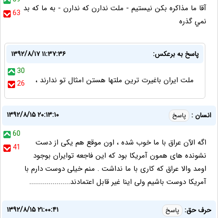
آقا ما مذاكره بكن نيستيم - ملت ندارن كه ندارن - به ما كه بد
63
نمي گذره
پاسخ به برعکس:
۱۳۹۲/۸/۱۷ ۱۱:۳۷:۳۶
30
ملت ایران باغیرت ترین ملتها هستن امثال تو ندارند ،
26
۱۳۹۲/۸/۱۵ ۲۰:۱۳:۱۰
انسان :
پاسخ
60
اگه الآن عراق با ما خوب شده ، اون موقع هم یکی از دست
41
نشونده های همون آمریکا بود که این فاجعه توایران بوجود
اومد والا عراق که کاری با ما نداشت . منم خیلی دوست دارم با
آمریکا دوست باشیم ولی اینا غیر قابل اعتمادند.....................
۱۳۹۲/۸/۱۵ ۲۱:۰۰:۴۱
حرف حق:
پاسخ