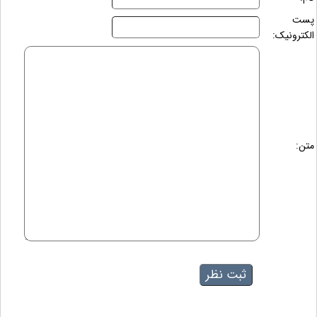
پست
الکترونیک:
متن: