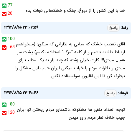
77
خدایا این کشور را از دروغ، جنگ و خشکسالی نجات بده
20
۱۳۹۲/۸/۱۵ ۲۳:۰۷:۵۹
رضا:
پاسخ
100
اقای تعصب خشک که میایی به نظراتی که میگن: (میخواهیم
68
ارتباط داشته باشیم و از کلمه "مرگ" استفاده نکنیم) پشت سر
هم _ میدی!!! کارت خیلی زشته که چند بار به یک مطلب رای
میدی و نظرات مردم را خراب میکنی ایران جیب این مشکل را
برطرف کن تا این اقایون سواستفاده نکنن
۱۳۹۲/۸/۱۵ ۲۳:۴۰:۴۶
فرهاد:
پاسخ
80
توجه .تعداد منفی ها مشکوکه .دشمنای مردم ریختن تو ایران
120
جیب خلاف نظر مردم رای میدن