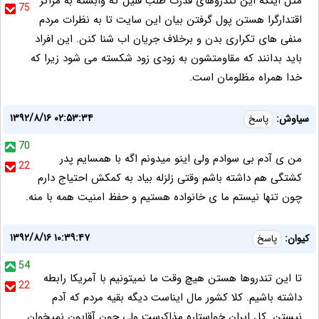
مثل اینکه این تندروهای قدرت طلب قلیل که وابسته به مراکز
75
اقتدارگرا هستن پول گرفتن بیان این سایت تا به نظرات مردم
منفی های تکراری بدن و برخلاف جریان اب شنا کنن. این افراد
باید بدانند که مقاومتشون به زودی زود شکسته می شود زیرا که
خدا همراه مظلومان است.
۱۳۹۲/۸/۱۶ ۰۲:۵۳:۳۴
سیاوش:
پاسخ
70
من ی آدم بی سوادم ولی اینو میدونم اگه با همسایم پدر
22
کشتگی هم داشته باشم وقتی زلزله بیاد به کمکش احتیاج دارم
چون تنها نیستم ما ی خانواده هستیم و حفظ امنیت همه با منه.
۱۳۹۲/۸/۱۶ ۱۰:۳۹:۴۷
کیوان:
پاسخ
54
تا این تندروها هستن هیچ وقت ما نمیتونیم با آمریکا رابطه
22
داشته باشیم. کلا کشور مال ایناست دیگه بقیه مردم که آدم
نیستن. کل ایران خواستاره مذاکرست ولی چون آقایون نمیخوان