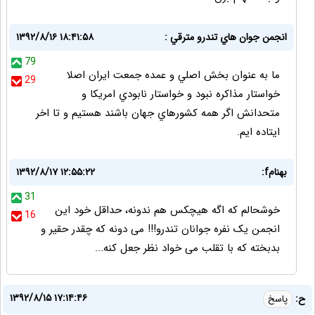
انجمن جوان هاي تندرو مترقي :
۱۳۹۲/۸/۱۶ ۱۸:۴۱:۵۸
79
ما به عنوان بخش اصلي و عمده جمعت ايران اصلا
29
خواستار مذاكره نبود و خواستار نابودي امريكا و
متحدانش اگر همه كشورهاي جهان باشند هستيم و تا اخر
ايتاده ايم.
بهنامf:
۱۳۹۲/۸/۱۷ ۱۲:۵۵:۲۲
31
خوشحالم که اگه هیچکس هم ندونه، حداقل خود این
16
انجمن یک نفره جوانان تندرو!!!‌ می دونه که چقدر حقیر و
بدبخته که با تقلب می خواد نظر جعل کنه...
۱۳۹۲/۸/۱۵ ۱۷:۱۴:۴۶
ح:
پاسخ