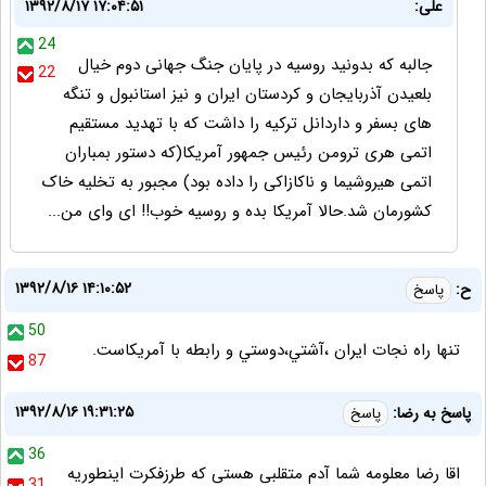
علی:
۱۳۹۲/۸/۱۷ ۱۷:۰۴:۵۱
24
جالبه که بدونید روسیه در پایان جنگ جهانی دوم خیال
22
بلعیدن آذربایجان و کردستان ایران و نیز استانبول و تنگه
های بسفر و داردانل ترکیه را داشت که با تهدید مستقیم
اتمی هری ترومن رئیس جمهور آمریکا(که دستور بمباران
اتمی هیروشیما و ناکازاکی را داده بود) مجبور به تخلیه خاک
کشورمان شد.حالا آمریکا بده و روسیه خوب!! ای وای من...
۱۳۹۲/۸/۱۶ ۱۴:۱۰:۵۲
ح:
پاسخ
50
تنها راه نجات ايران ،آشتي،دوستي و رابطه با آمريکاست.
87
۱۳۹۲/۸/۱۶ ۱۹:۳۱:۲۵
پاسخ به رضا:
پاسخ
36
اقا رضا معلومه شما آدم متقلبی هستی که طرزفکرت اینطوریه
31