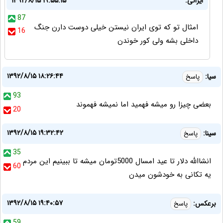
ایرانی:
۱۳۹۲/۸/۱۵ ۱۹:۵۵:۱۵
87
امثال تو که توی ایران نیستن خیلی دوست دارن جنگ
16
داخلی بشه ولی کور خوندن
۱۳۹۲/۸/۱۵ ۱۸:۲۶:۴۴
سیا:
پاسخ
93
بعضی چیزا رو میشه فهمید اما نمیشه فهموند
20
۱۳۹۲/۸/۱۵ ۱۹:۳۲:۴۲
سینا:
پاسخ
35
انشاالله دلار تا عید امسال 5000تومان میشه تا ببینیم این مردم
60
یه تکانی به خودشون میدن
۱۳۹۲/۸/۱۵ ۱۹:۴۰:۵۷
برعكس:
پاسخ
59