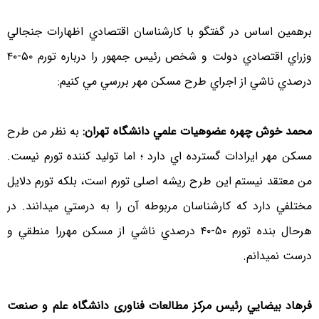
برهمين اساس در گفتگو با كارشناسان اقتصادي اظهارات جنجالي
وزراي اقتصادي دولت و شخص رئيس جمهور را درباره تورم ۵۰-۴۰
درصدي ناشي از اجراي طرح مسكن مهر بررسي مي كنیم:
محمد خوش چهره عضوهيات علمي دانشگاه تهران:
به نظر من طرح
مسكن مهر ايرادات گسترده اي دارد ؛ اما توليد كننده تورم نيست.
من معتقد نيستم اين طرح ریشه اصلی تورم است، بلکه تورم دلايل
مختلفي دارد كه كارشناسان مربوطه آن را به درستي ميدانند. در
هرحال بنده تورم ۵۰-۴۰ درصدي ناشي از مسكن مهررا منطقي و
درست نميدانم.
فرهاد بيضايي رئیس مرکز مطالعات فناوری دانشگاه علم و صنعت