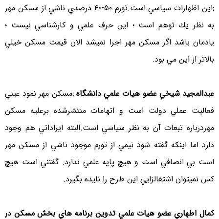
:
اين اظهارات سياسي است.تورم ۵۰-۴۰ درصدي ناشي از مسكن مهر
به نظر يك توهم است ؛ اين حرف علمي و كارشناسي نيست ؛
يادمان باشد اگر مسكن مهر اجرا نميشد الان قيمت مسكن خيلي
بالاتر از اين مي بود.
عبدالمجيد شيخي عضو هيات علمي دانشگاه :
مسكن مهر نمود عيني
فعاليت عملي دولت است و اتهامات منتشرشده برعليه مسكن
مهردرباره تبعات آن به نظر سياسي است.البته ايراداتي هم وجود
دارد اما اينكه گفته شود نيمي از تورم موجود ناشي از مسكن مهر
است بي انصافي است و هيچ پايه علمي ندارد. گفتني است هيچ
كس نميتوان اشتغالزايي اين طرح را نايده بگيرد.
كمال اطهاري عضو هيات علمي تدوين برنامه هاي بخش مسکن در