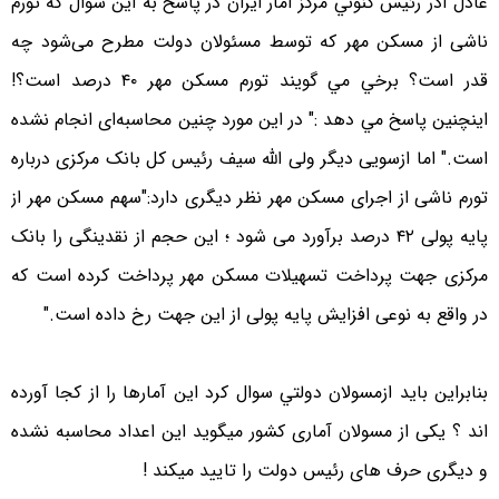
عادل آذر رئيس كنوني مركز آمار ايران در پاسخ به اين سوال كه تورم
ناشی از مسکن مهر که توسط مسئولان دولت مطرح می‌شود چه
قدر است؟ برخي مي گويند تورم مسكن مهر ۴۰ درصد است؟!
اينچنين پاسخ مي دهد :" در این مورد چنین محاسبه‌ای انجام نشده
است." اما ازسویی دیگر ولی الله سیف رئیس کل بانک مرکزی درباره
تورم ناشی از اجرای مسکن مهر نظر دیگری دارد:"سهم مسکن مهر از
پایه پولی ۴۲ درصد برآورد می شود ؛ این حجم از نقدینگی را بانک
مرکزی جهت پرداخت تسهیلات مسکن مهر پرداخت کرده است که
در واقع به نوعی افزایش پایه پولی از این جهت رخ داده است."
بنابراين بايد ازمسولان دولتي سوال كرد اين آمارها را از كجا آورده
اند ؟ یکی از مسولان آماری کشور میگوید این اعداد محاسبه نشده
و دیگری حرف های رئیس دولت را تایید میکند !