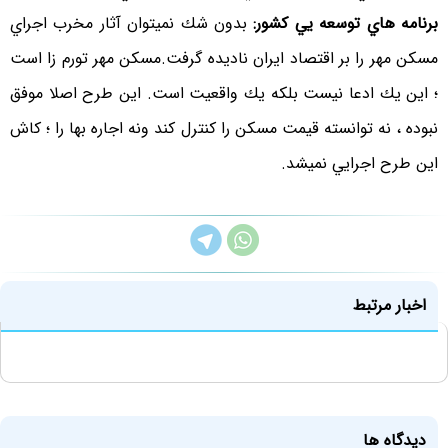
برنامه هاي توسعه يي کشور:
بدون شك نميتوان آثار مخرب اجراي
مسكن مهر را بر اقتصاد ايران ناديده گرفت.مسكن مهر تورم زا است
؛ اين يك ادعا نيست بلكه يك واقعيت است. اين طرح اصلا موفق
نبوده ، نه توانسته قيمت مسكن را كنترل كند ونه اجاره بها را ؛ كاش
اين طرح اجرايي نميشد.
اخبار مرتبط
دیدگاه ها