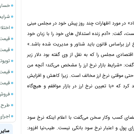
خسارت
شرایط
صاد» در مورد اظهارات چند روز پیش خود در مجلس مبنی
اختلا
ان در بازار به صلاح نیست، گفت: «آدم زنده استدلال های خود را با زبان خود
قیمت سک
ارز براساس قانون باید شناور و مدیریت شده باشد.»
قیمت ج
قتصادی مجلس را که به نقل از وی گفته بود دلار زیر
تویوتا bZ5 برای نخستین بار وارد بازار ای
گفت: «شرایط بازار نرخ ارز را مشخص می‌کند؛ آنچه من
قیمت سک
و حتی موقتی نرخ ارز مخالف است. زیرا کاهش و افزایش
قیمت سکه
کرد که «با تعیین نرخ ارز در بازار موافقم و هیچ‌گاه
فروش فور
طرح ج
اجرای
فضای کسب وکار سخن می‌گفت با اعلام اینکه نرخ سود
ورای پول و اعتبار نرخ سود بانکی نیست. طیب‌نیا افزود:
سایر 