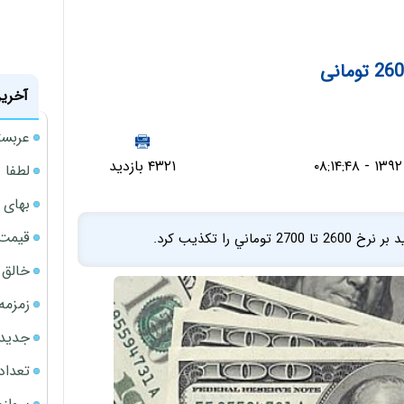
آخرین
عربست
۴۳۲۱ بازدید
لطفا د
بهای 
قیمت نف
را تكذیب كرد.
خالق ChatGPT زیر ذره‌بین وزارت دادگستری آمر
زمزمه
جدیدتر
تعداد