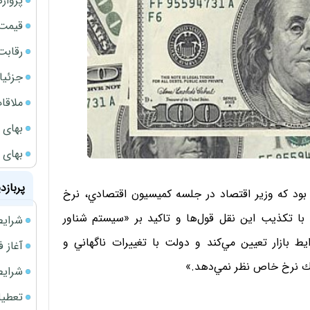
پروازهای 
قیمت سکه
رقابت
جزئیا
ملاقات 
بهای 
بهای 
پربازد
ود كه وزير اقتصاد در جلسه كميسيون اقتصادي، نرخ
با تكذيب اين نقل قول‌ها و تاكيد بر «سيستم شناور
شرایط فروش 
ط بازار تعيين مي‌كند و دولت با تغييرات ناگهاني و
آغاز فروش فوری 
يك نرخ خاص نظر نمي‌دهد.»
شرایط فرو
تعطیلی ادا