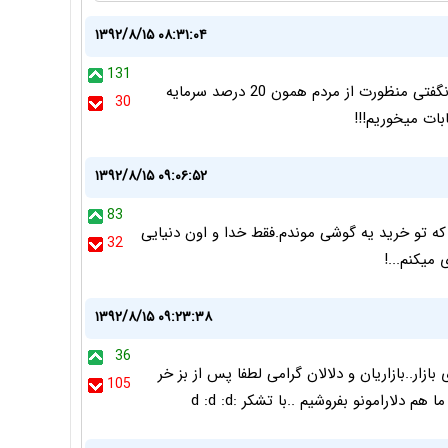
۱۳۹۲/۸/۱۵ ۰۸:۳۱:۰۴
131
راست میگی کاهش نرخ ارز هیچ به نفع مردم نیست!؟ ولی نگفتی منظورت از مردم همون 20 درصد سرمایه
30
۱۳۹۲/۸/۱۵ ۰۹:۰۶:۵۲
83
بگو 10 هزار.به من چه!من که تو خرید یه گوشی موندم.فقط خدا و اون دنیایی
32
میکنم...!
۱۳۹۲/۸/۱۵ ۰۹:۲۳:۳۸
36
بی هست برای بازار..بازاریان و دلالان گرامی لطفا پس از بز خر
105
لارامونو بفروشیم ..با تشکر :d :d :d