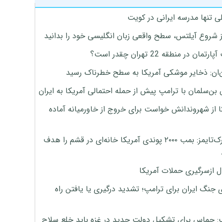
ی تنها مدرسه ایرانی در کویت
ز شروع آیلتس، سطح واقعی زبان انگلیسی خود را بدانید
تمان در منطقه 22 تهران چقدر است؟
‌ان: ذخایر موشکی آمریکا به سطح خطرناک رسید
بن‌سلمان با ترامپ پیش از حمله احتمالی آمریکا به ایران
ا از شهروندانش خواست برای خروج از خاورمیانه آماده
نیویورک‌تایمز: بمب ۲۰۰۰ پوندی آمریکا خانه‌ای در قشم را هدف
ل ازسرگیری حملات آمریکا
 جنگ ایران برای ترامپ؛ تشدید درگیری یا یافتن راه
: حماس برای تشکیل دولت جدید در غزه باید خلع سلاح