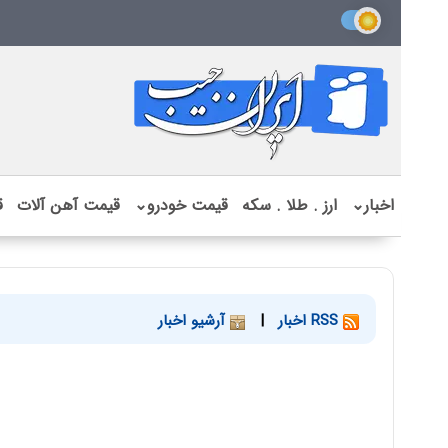
اخبار
⌄
ارز . طلا . سکه
قیمت خودرو
⌄
قیمت آهن آلات
ق
RSS اخبار
|
آرشیو اخبار