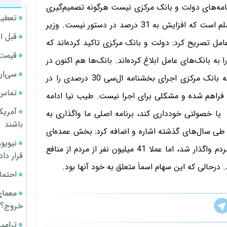
هیچ عنوان جزو برنامه‌های دولت و بانک مرکزی نیست هرگونه تصمیم‌گیری
تعطیل
دراین باره از طریق مسوولان مربوطه اعلام می‌شود، اما مسلم است که افزایش به 31 درصد در دستور نیست. وزیر
قبل ا
30 درصدی در بانک‌های عامل تصریح کرد: دولت و بانک مرکزی تاکید کرده‌اند که
قیمت آپار
و همین موضوع را به بانک‌های عامل ابلاغ کرده‌اند. بانک‌ها هم اکنون در
سی‌ان
حال اجرای مصوبات بانک مرکزی هستند. وی با بیان اینکه بانک مرکزی اجرای بخشنامه ال‌سی 30 درصدی را در
تماس 
ه فراهم شده و مشکلی برای اجرا نیست. طیب نیا ادامه
آمریک
 خصولتی خودداری کند، برنامه اصلی ما واگذاری به
باشند
 سال‌های گذشته اشاره و اضافه کرد: بخش عمده‌ای
از سهام شرکت‌های دولتی در قالب سهام عدالت اسما به مردم واگذار شد، اما عملا 41 میلیون نفر از مردم از منافع
قرار داد
رحالی که این سهام اسماَ متعلق به خود آنها بود.
احتما
معمای
خروج؟
ترامپ