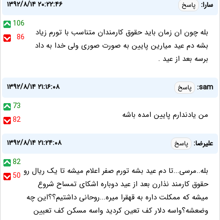
۱۳۹۲/۸/۱۴ ۲۰:۲۲:۴۶
سارا:
پاسخ
106
بله چون ان زمان باید حقوق کارمندان متناسب با تورم زیاد
86
بشه دم عید میارین پایین به صورت صوری ولی خدا به داد
برسه بعد از عید .
۱۳۹۲/۸/۱۴ ۲۱:۱۶:۰۸
sam:
پاسخ
73
من یادندارم پایین امده باشه
82
۱۳۹۲/۸/۱۴ ۲۱:۲۴:۰۸
علیرضا:
پاسخ
82
بله..مرسی...تا دم عید بشه تورم صفر اعلام میشه تا یک ریال رو
50
حقوق کارمند نذارن بعد از عید دوباره اشکای تمساح شروع
میشه که ممکلت داره به قهقرا میره...روحانی داشتیم؟؟این چه
وضعشه؟واسه دلار کف تعین کردید واسه مسکن کف تعیین