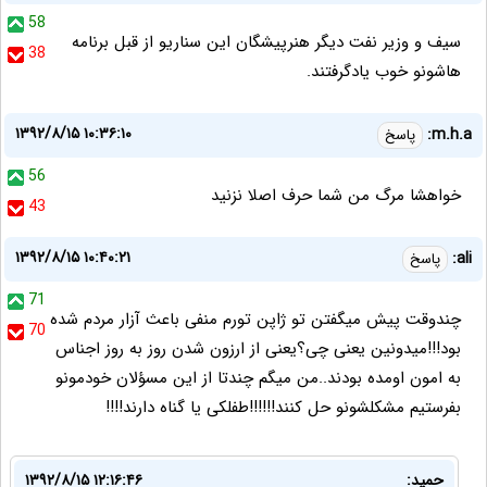
58
سيف و وزير نفت ديگر هنرپيشگان اين سناريو از قبل برنامه
38
هاشونو خوب يادگرفتند.
۱۳۹۲/۸/۱۵ ۱۰:۳۶:۱۰
m.h.a:
پاسخ
56
خواهشا مرگ من شما حرف اصلا نزنيد
43
۱۳۹۲/۸/۱۵ ۱۰:۴۰:۲۱
ali:
پاسخ
71
چندوقت پیش میگفتن تو ژاپن تورم منفی باعث آزار مردم شده
70
بود!!!میدونین یعنی چی؟یعنی از ارزون شدن روز به روز اجناس
به امون اومده بودند..من میگم چندتا از این مسؤلان خودمونو
بفرستیم مشکلشونو حل کنند!!!!!!طفلکی یا گناه دارند!!!!
حمید:
۱۳۹۲/۸/۱۵ ۱۲:۱۶:۴۶