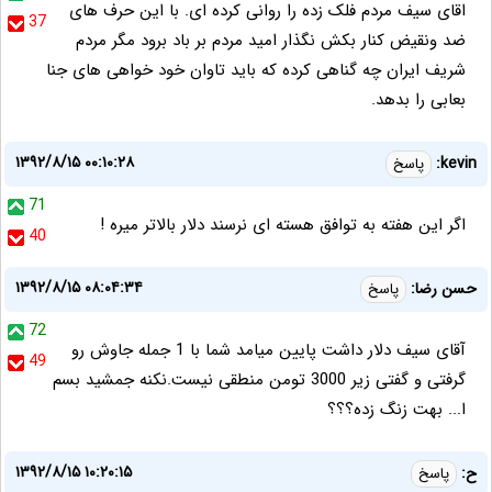
اقای سیف مردم فلک زده را روانی کرده ای. با این حرف های
37
ضد ونقیض کنار بکش نگذار امید مردم بر باد برود مگر مردم
شریف ایران چه گناهی کرده که باید تاوان خود خواهی های جنا
بعابی را بدهد.
۱۳۹۲/۸/۱۵ ۰۰:۱۰:۲۸
kevin:
پاسخ
71
اگر این هفته به توافق هسته ای نرسند دلار بالاتر میره !
40
۱۳۹۲/۸/۱۵ ۰۸:۰۴:۳۴
حسن رضا:
پاسخ
72
آقای سیف دلار داشت پایین میامد شما با 1 جمله جاوش رو
49
گرفتی و گفتی زیر 3000 تومن منطقی نیست.نکنه جمشید بسم
ا... بهت زنگ زده؟؟؟
۱۳۹۲/۸/۱۵ ۱۰:۲۰:۱۵
ح:
پاسخ