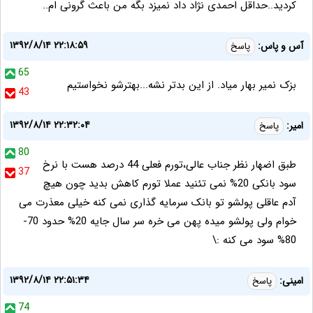
کردید..حداقل احمدی نژاد داد نمیزد بگه من باعث گرونی ام..
۱۳۹۲/۸/۱۴ ۲۲:۱۸:۵۹
آس و پاس:
پاسخ
65
بزک نمیر بهار میاد. از این بدتر نشه...بهترشو نخواستیم
43
۱۳۹۲/۸/۱۴ ۲۲:۳۲:۰۴
امیر:
پاسخ
80
طبق اضهار نظر جناب عالی،تورم فعلی 44 درصد هست با نرخ
37
سود بانکی 20% نمی تئنید عملا تورم کاهش بدید چون هیچ
آدم عاقلی پولشو تو بانک سرمایه گذاری نمی کنه خیلی معذرت می
خوام ولی پولشو میده پهن می خره سر سال جایه 20% حدود 70-
80% سود می کنه :\
۱۳۹۲/۸/۱۴ ۲۲:۵۱:۳۴
امینی:
پاسخ
74