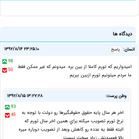
دیدگاه ها
۱۳۹۲/۸/۱۴ ۲۳:۲۵:۱۰
انسان:
پاسخ
98
امیدواریم که تورم کاملا از بین بره. میدونم که غیر ممکن فقط
50
ما مردم میتونیم تورم ازبین ببریم .
وطن پرست:
۱۳۹۲/۸/۱۵ ۱۳:۲۷:۲۸
93
اخر هر سال پايه حقوق حقوقبگيرها رو دولت با توجه به
45
نرخ تورم تصويب ميکنه.براي همين اخر سال تورم که
البته فقط يه عدده رو کاهش وبعد از تصويب دوباره ميره
بالا.فهميدنش زياد سخت نيست