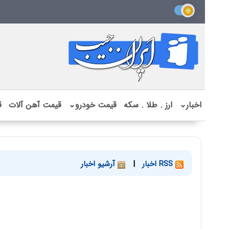
اخبار
⌄
ارز . طلا . سکه
قیمت خودرو
⌄
قیمت آهن آلات
ق
RSS اخبار
|
آرشیو اخبار