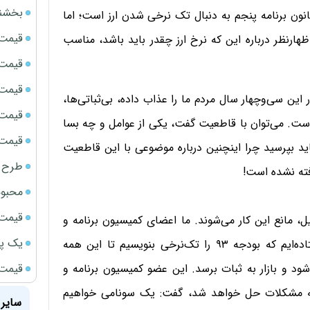
بخشنامه ف
ولت در بخشنامه بودجه سال ۹۳ بر پایه قانون برنامه پنجم به دنبال تک نرخی شدن ارز است؛ اما
قیمت سک
هار‌نظر درباره این که نرخ ارز چقدر باید باشد، مناسب
قیمت ج
قیمت سکه
این سی‌و‌چهار سال مردم ما را عذاب داده، ‌بی‌ثباتی‌ها،
قیمت سک
است‌. می‌توان ‌با قاطعیت گفت، یکی از عوامل و چه بسا
قیمت سکه
د ‌بپرسید ‌چرا اینچنین درباره موضوعی ‌با این قاطعیت
طرح ج
رفته نشده است!
محبوب
قیمت سک
ل، مانع این کار می‌شوند. ما ‌اعضای کمیسیون برنامه و
یک پر
بودجه، دیوان محاسبات کشور و... با قاطعیت تمام ایستاده‌ایم که بودجه ۹۳ را تک‌نرخی بنویسیم تا این همه
قیمت جد
شود و بازار به ثبات برسد.
این عضو کمیسیون برنامه و
همه مشکلات حل خواهد شد، گفت: یک سونامی خواهیم
سایر 