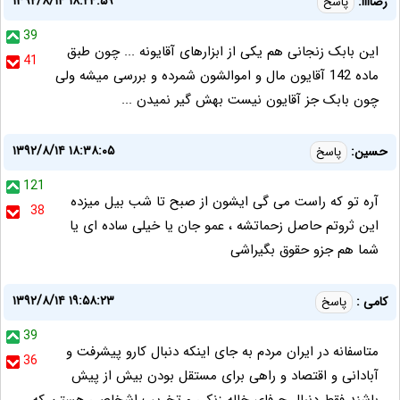
۱۳۹۲/۸/۱۴ ۱۸:۲۴:۵۹
رضاااا:
پاسخ
39
این بابک زنجانی هم یکی از ابزارهای آقایونه ... چون طبق
41
ماده 142 آقایون مال و اموالشون شمرده و بررسی میشه ولی
چون بابک جز آقایون نیست بهش گیر نمیدن ...
۱۳۹۲/۸/۱۴ ۱۸:۳۸:۰۵
حسین:
پاسخ
121
آره تو که راست می گی ایشون از صبح تا شب بیل میزده
38
این ثروتم حاصل زحماتشه ، عمو جان یا خیلی ساده ای یا
شما هم جزو حقوق بگیراشی
۱۳۹۲/۸/۱۴ ۱۹:۵۸:۲۳
کامی :
پاسخ
39
متاسفانه در ایران مردم به جای اینکه دنبال کارو پیشرفت و
36
آبادانی و اقتصاد و راهی برای مستقل بودن بیش از پیش