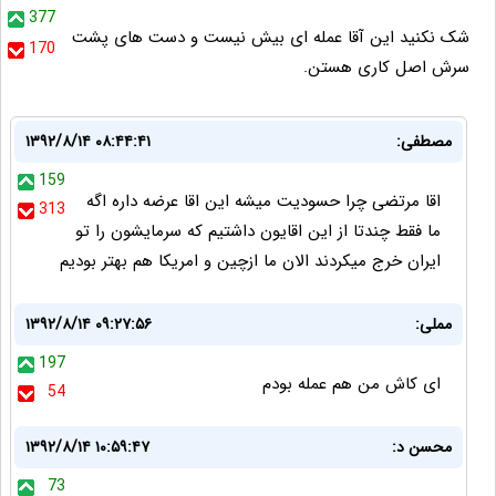
377
شک نکنید این آقا عمله ای بیش نیست و دست های پشت
170
سرش اصل کاری هستن.
مصطفی:
۱۳۹۲/۸/۱۴ ۰۸:۴۴:۴۱
159
اقا مرتضی چرا حسودیت میشه این اقا عرضه داره اگه
313
ما فقط چندتا از این اقایون داشتیم که سرمایشون را تو
ایران خرج میکردند الان ما ازچین و امریکا هم بهتر بودیم
مملی:
۱۳۹۲/۸/۱۴ ۰۹:۲۷:۵۶
197
ای کاش من هم عمله بودم
54
محسن د:
۱۳۹۲/۸/۱۴ ۱۰:۵۹:۴۷
73