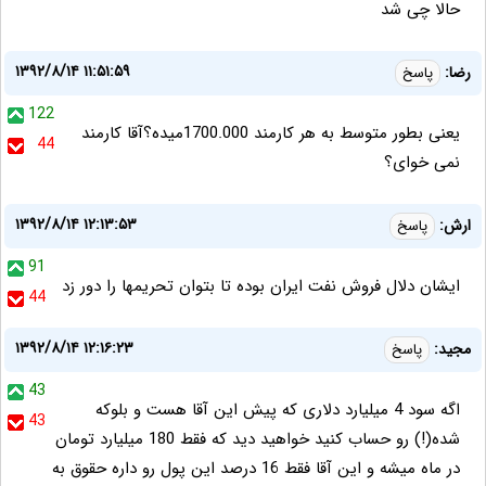
حالا چی شد
۱۳۹۲/۸/۱۴ ۱۱:۵۱:۵۹
رضا:
پاسخ
122
یعنی بطور متوسط به هر کارمند 1700.000میده؟آقا کارمند
44
نمی خوای؟
۱۳۹۲/۸/۱۴ ۱۲:۱۳:۵۳
ارش:
پاسخ
91
ايشان دلال فروش نفت ايران بوده تا بتوان تحريمها را دور زد
44
۱۳۹۲/۸/۱۴ ۱۲:۱۶:۲۳
مجید:
پاسخ
43
اگه سود 4 میلیارد دلاری که پیش این آقا هست و بلوکه
43
شده(!) رو حساب کنید خواهید دید که فقط 180 میلیارد تومان
در ماه میشه و این آقا فقط 16 درصد این پول رو داره حقوق به