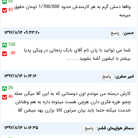
55
واقعا دمش گرم به هر کارمندش حدود 1/700/000 تومان حقوق
43
میرسه
۱۳۹۲/۸/۱۴ ۰۹:۴۳:۲۰
حسن:
پاسخ
100
شما می توانید با زذن نام آقای بابک زنجانی در ویکی پدیا
49
بیشتر با ایشون آشنا بشوید...........
۱۳۹۲/۸/۱۴ ۱۰:۱۴:۱۶
امیر صفری:
پاسخ
39
کارش درسته من موندم اون دوستانی که به این آقا میگن عمله
46
چجو طرزه فکری دارن هرچی هست میتونه داره به هم وطناش
خدمت میکنه حتما باید بیان سرتون کالا بزارن بهد میشن آقا
۱۳۹۲/۸/۱۴ ۱۰:۱۶:۳۵
مسافر هواپیمای قشم:
پاسخ