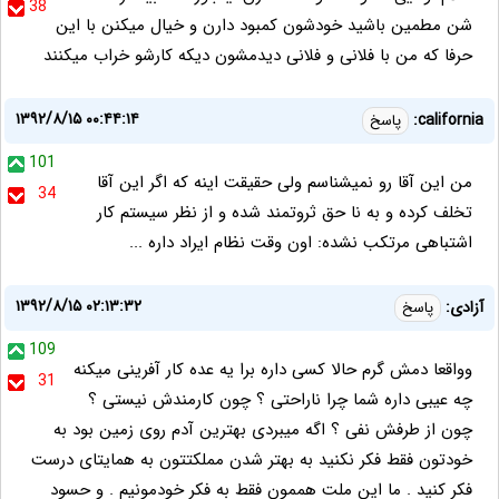
38
شن مطمین باشید خودشون کمبود دارن و خیال میکنن با این
حرفا که من با فلانی و فلانی دیدمشون دیکه کارشو خراب میکنند
۱۳۹۲/۸/۱۵ ۰۰:۴۴:۱۴
california:
پاسخ
101
من این آقا رو نمیشناسم ولی حقیقت اینه که اگر این آقا
34
تخلف کرده و به نا حق ثروتمند شده و از نظر سیستم کار
اشتباهی مرتکب نشده: اون وقت نظام ایراد داره ...
۱۳۹۲/۸/۱۵ ۰۲:۱۳:۳۲
آزادی:
پاسخ
109
وواقعا دمش گرم حالا کسی داره برا یه عده کار آفرینی میکنه
31
چه عیبی داره شما چرا ناراحتی ؟ چون کارمندش نیستی ؟
چون از طرفش نفی ؟ اگه میبردی بهترین آدم روی زمین بود به
خودتون فقط فکر نکنید به بهتر شدن مملکتتون به همایتای درست
فکر کنید . ما این ملت هممون فقط به فکر خودمونیم . و حسود