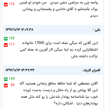
واسه چی به مرتضی منفی میدی . من خودم تو فیس
115
بوک عکساشو با آقای خاتمی و رفسنجانی و روحانی
دیدم.
علی :
۱۳۹۲/۸/۱۴ ۱۲:۰۹:۳۸
130
این آقایی که میگی عمله است برای 17000 خانواده
117
اشتغالزایی کرده ،به اینا میگن کار آفرین نه عمله کمی
نزاکت داشته باش
کامران کاربلد:
۱۳۹۲/۸/۱۴ ۱۳:۴۷:۳۴
144
آقای مصطفی که شما حافظ منافع زنجانی هستید اگه
59
این آقا پولش رو از راه حلال و درست بدست اورده
خوب بیا شناسنامه پولدار شدنش را رو کنه مثل همه
پولدارهای دنیا . اشکالی داره؟