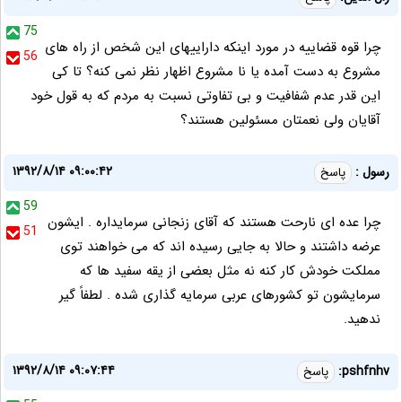
75
چرا قوه قضاییه در مورد اینکه داراییهای این شخص از راه های
56
مشروع به دست آمده یا نا مشروع اظهار نظر نمی کنه؟ تا کی
این قدر عدم شفافیت و بی تفاوتی نسبت به مردم که به قول خود
آقایان ولی نعمتان مسئولین هستند؟
۱۳۹۲/۸/۱۴ ۰۹:۰۰:۴۲
رسول :
پاسخ
59
چرا عده ای نارحت هستند که آقای زنجانی سرمایداره . ایشون
51
عرضه داشتند و حالا به جایی رسیده اند که می خواهند توی
مملکت خودش کار کنه نه مثل بعضی از یقه سفید ها که
سرمایشون تو کشورهای عربی سرمایه گذاری شده . لطفاً گیر
ندهید.
۱۳۹۲/۸/۱۴ ۰۹:۰۷:۴۴
pshfnhv:
پاسخ