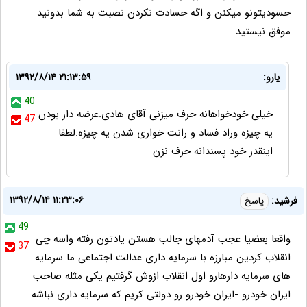
حسودیتونو میکنن و اگه حسادت نکردن نصبت به شما بدونید
موفق نیستید
یارو:
۱۳۹۲/۸/۱۴ ۲۱:۱۳:۵۹
40
خیلی خودخواهانه حرف میزنی آقای هادی.عرضه دار بودن
47
یه چیزه وراد فساد و رانت خواری شدن یه چیزه.لطفا
اینقدر خود پسندانه حرف نزن
۱۳۹۲/۸/۱۴ ۱۱:۲۳:۰۶
فرشید:
پاسخ
49
واقعا بعضیا عجب آدمهای جالب هستن یادتون رفته واسه چی
37
انقلاب کردین مبارزه با سرمایه داری عدالت اجتماعی ما سرمایه
های سرمایه دارهارو اول انقلاب ازوش گرفتیم یکی مثله صاحب
ایران خودرو -ایران خودرو رو دولتی کریم که سرمایه داری نباشه