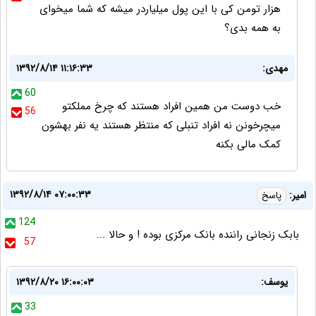
هزار تومن کی با این پول میلیاردر میشه که شما میخوای
به همه بدی؟
مهدی:
۱۳۹۲/۸/۱۴ ۱۱:۱۶:۳۳
60
خب دوست من همین افراد هستند که چرخ مملکتو
56
میچرخونن نه افراد تنبلی که منتظر هستند یه نفر بهشون
کمک مالی بکنه
۱۳۹۲/۸/۱۴ ۰۷:۰۰:۳۳
امیر:
پاسخ
124
بابک زنجانی راننده بانک مرکزی بوده ! و حالا ...
57
یوسف:
۱۳۹۲/۸/۲۰ ۱۶:۰۰:۰۳
33