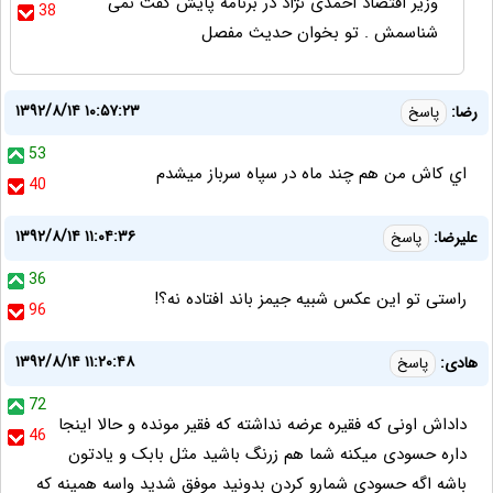
وزیر اقتصاد احمدی نژاد در برنامه پایش گفت نمی
38
شناسمش . تو بخوان حدیث مفصل
۱۳۹۲/۸/۱۴ ۱۰:۵۷:۲۳
رضا:
پاسخ
53
اي كاش من هم چند ماه در سپاه سرباز ميشدم
40
۱۳۹۲/۸/۱۴ ۱۱:۰۴:۳۶
علیرضا:
پاسخ
36
راستی تو این عکس شبیه جیمز باند افتاده نه؟!
96
۱۳۹۲/۸/۱۴ ۱۱:۲۰:۴۸
هادی:
پاسخ
72
داداش اونی که فقیره عرضه نداشته که فقیر مونده و حالا اینجا
46
داره حسودی میکنه شما هم زرنگ باشید مثل بابک و یادتون
باشه اگه حسودی شمارو کردن بدونید موفق شدید واسه همینه که