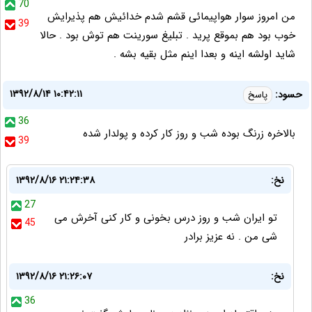
70
من امروز سوار هواپیمائی قشم شدم خدائیش هم پذیرایش
39
خوب بود هم بموقع پرید . تبلیغ سورینت هم توش بود . حالا
شاید اولشه اینه و بعدا اینم مثل بقیه بشه .
۱۳۹۲/۸/۱۴ ۱۰:۴۲:۱۱
حسود:
پاسخ
36
بالاخره زرنگ بوده شب و روز كار كرده و پولدار شده
39
نخ:
۱۳۹۲/۸/۱۶ ۲۱:۲۴:۳۸
27
تو ایران شب و روز درس بخونی و کار کنی آخرش می
45
شی من . نه عزیز برادر
نخ:
۱۳۹۲/۸/۱۶ ۲۱:۲۶:۰۷
36