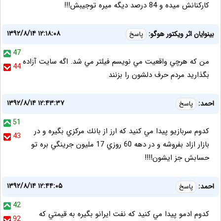
کارکنانش میده و 84 درصد دیگه میره توجیبش!!!
۱۳۹۲/۸/۱۴ ۱۲:۱۸:۰۸
بينوايان اثر ويكتور هوگو:
پاسخ
47
من كه هرچي واقعيت مي نويسم فيلتر مي شد. اگه سايت آزاده
44
بگذاريد مردم حرف دلشون را بزنند
۱۳۹۲/۸/۱۴ ۱۲:۴۳:۳۷
احمد:
پاسخ
51
كدوم سربازيو پيدا مي كنيد كه ارز از بانك مركزي بگيره و در
43
بازار ازاد بفروشه و در دهه 60 روزي 17 مليون جرينگي بره تو
حسابش جز ايشون!!!!
۱۳۹۲/۸/۱۴ ۱۲:۴۴:۰۵
احمد:
پاسخ
42
كدوم ادمو پيدا مي كنيد كه نفت ايرانو بگيره به قيمتي كه
92