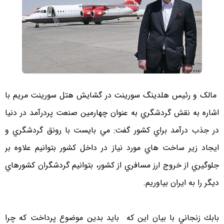
مالک و رئيس هلدینگ سورینت در گشايش هتل سورينت مريم با
اشاره به نقش گردشگري به عنوان چهارمين صنعت پردرآمد در دنيا
در جذب درآمد براي كشور گفت: مي بايست با رونق گردشگري و
ايجاد زير ساخت هاي مورد نياز در داخل كشور بتوانيم علاوه بر
جلوگيري از خروج ارز مسافري از كشور، بتوانيم گردشگران كشورهاي
ديگر را به ايران بياوريم.
بابك زنجاني با بيان اين كه بايد بدين موضوع پرداخت كه چرا