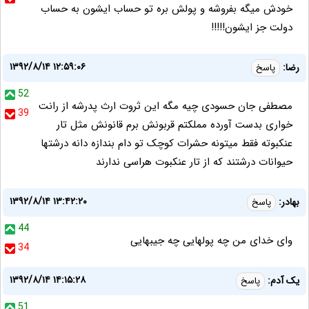
خودش ميگه بفروشه و پولش بره تو حساب ايشون به حساب
دولت جز ايشون!!!!!
۱۳۹۲/۸/۱۴ ۱۲:۵۹:۰۶
رضا:
پاسخ
52
مصطفی جان حسودی چیه مگه این ثروت ارث پدرشه از رانت
39
خواری بدست آورده مملکتم قربونش برم قانونش مثل تار
عنکبوته فقط میتونه حشرات کوچک تو دام بندازه دانه درشتها
حیوانات درشتند که از تار عنکبوت هراسی ندارند
۱۳۹۲/۸/۱۴ ۱۳:۴۲:۲۰
بهادر:
پاسخ
44
وای خدای من چه پولهایی چه جیبهایی
34
۱۳۹۲/۸/۱۴ ۱۴:۱۵:۲۸
یک آدم:
پاسخ
51