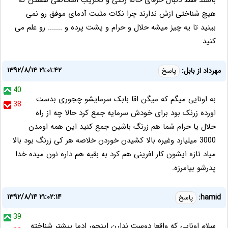
باشند فقط دنبال حرفای خاله زنکی و تخریب اشخاصی هستن که
هیچ شناختی ازش ندارند چرا نکات مثبت آدمای موفق رو نمی
بینید تا یه چیز میشه حلال و حرام و پشت پرده و ....... رو علم می
کنید
۱۳۹۲/۸/۱۴ ۲۱:۰۱:۴۲
مهرداد از بابل:
پاسخ
40
به اونایی میگم که میگن اقا بابک سرمایشو چجوری بدست
38
اورده زرنک بود برای خودش سرمایه جمع کرد حالا چه از راه
حلال یا حرام شما هم زرنگ باشین جمع کنید این همه اومدن
3000 میلیارد وغیره بالا کشیدن خوردن خلاصه هر کی زرنگ بود بالا
میاد تازه ایشون کار افرینی هم کرد به بقیه هم داره نون میده خدا
پدرشو بیامرزه.
۱۳۹۲/۸/۱۴ ۲۱:۰۲:۱۴
hamid:
پاسخ
39
سلام اونایی که واقعا دوست ندارن اینجور ادما بیشتر شناخته