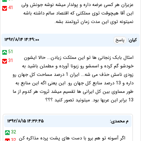
عزیزان هر کسی عرضه داره و پولدار میشه نوشه جونش ولی
41
این آقا هیچوقت توی مملکتی که اقتصاد سالم داشته باشه
نمیتونه توی این مدت زمان ثروتمند بشه.
۱۳۹۲/۸/۱۴ ۱۴:۴۹:۰۰
کیان:
پاسخ
51
امثال بابک زنجانی ها تو این مملکت زیادن... حالا ایشون
31
خودشو گم کرده و اسمشو رو زبونا آورده و مطمئن باشید به
زودی نامش حذف می شه... ایران 1 درصد مساحت کل جهان رو
داره و 13 درصد منابع کل جهان رو. این یعنی اگه این منابع به
طور مساوی بین کل ایرانی ها تقسیم میشد ثروت هر کدوم از ما
13 برابر این عربها بود. میتونید تصور کنید ؟؟؟
م محمدی:
۱۳۹۲/۸/۱۵ ۱۴:۳۶:۴۵
32
اگر آسونه تو هم برو با دست های پشت پرده مذاکره کن
32