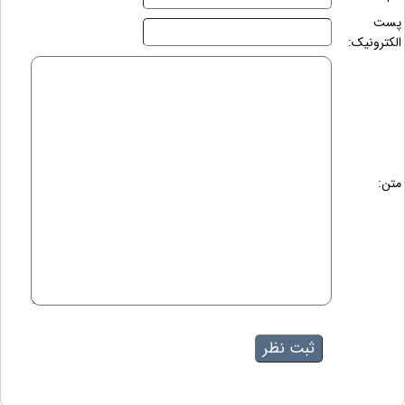
پست
الکترونیک:
متن: