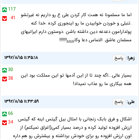
117
اما ما مسلمونا نه همت کار کردن علی ع رو داریم نه غیرتشو
41
.تنبلی و خوردن خوابیدن ما رو اینجوری کرده .خدا کنه
پولدارامون دغدغه دین داشته باشن .دوستون دارم ایرانیهای
مسلمان عاشق. التماس دعا وکاررررر!!!!!!
۱۳۹۲/۸/۱۵ ۱۱:۳۵:۱۸
زهرا:
پاسخ
30
بسیار عالی...اگه چند تا از این آدمها تو این مملکت بود این
38
همه بیکاری ما رو عذاب نمیداد!
۱۳۹۲/۸/۱۵ ۱۱:۴۳:۵۹
علی:
پاسخ
66
اشکال و فرق بابک زنجانی با امثال بیل گیتس اینه که گیتس
34
ارزش افزوده تولید کرده و درصد بسیار کمی(اغراق نمیکنم) از
اون ارزش افزوده رو برای خودش برداشته و بیشترش رو هم داره