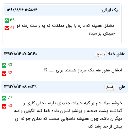
یک ایرانی:
۱۳۹۲/۸/۱۴ ۱۱:۵۸:۱۴
66
مشکل همینه که داره با پول مملکت که یه راست رفته تو
41
جیبش پز میده
۱۳۹۲/۸/۱۴ ۰۷:۵۲:۴۰
عاشق خدا:
پاسخ
80
ایشان هنوز هم یک سرباز هستند برای ......؟!
32
۱۳۹۲/۸/۱۴ ۰۸:۰۰:۳۹
علي:
پاسخ
77
خوشم مياد آدم زرنگيه ادبيات جديدي داره، مخفي كاري را
50
گذاشته پشت صحنه و پولشو نشون داده خدا كنه الگويي واسه
ديگران باشه، چون هميشه داسهايي هست كه نذارن جوانه اي
بيش از حد رشد كنه