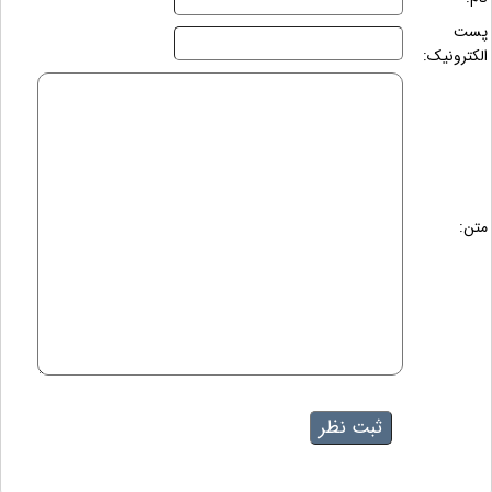
پست
الکترونیک:
متن: