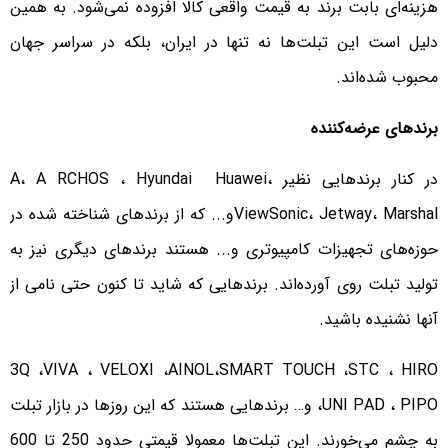
هزینه‌ای بابت برند به قیمت واقعی کالا افزوده نمی‌شود. به همین
دلیل است این تبلت‌ها نه تنها در ایران، بلکه در سراسر جهان
محبوب شده‌اند.
برندهای عرضه‌کننده
در کنار برندهایی نظیر A، A RCHOS ، Hyundai Huawei،
ViewSonic، Jetway، Marshalو... که از برندهای شناخته شده در
حوزه‌های تجهیزات کامپیوتری و... هستند برندهای دیگری نیز به
تولید تبلت روی آورده‌اند. برندهایی که شاید تا کنون حتی نامی از
آنها نشنیده باشید.
3Q ،VIVA ، VELOXI ،AINOL،SMART TOUCH ،STC ، HIRO
،UNI PAD ، PIPO و… برندهایی هستند که این روزها در بازار تبلت
به چشم می‌خورند. این تبلت‌ها معمولا قیمتی حدود 250 تا 600