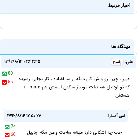
اخبار مرتبط
دیدگاه ها
۱۳۹۲/۸/۱۴ ۰۴:۴۴:۴۵
علي:
پاسخ
80
عزیز ، چین رو ولش کن دیگه از مد افتاده ، کار بجایی رسیده
55
که تو اردبیل هم تبلت مونتاژ میکنن اسمش هم i - mate
هستش
امیر آستارا:
۱۳۹۲/۸/۱۴ ۱۲:۵۰:۲۳
74
خب چه اشکالی داره میشه ساخت وطن مگه اردبیل
66