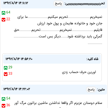
۱۳۹۲/۸/۱۴ ۱۴:۱۱:۱۲
تحرییییییبییبببببیییبییییییییی:
پاسخ
64
نمیخریم.......................تحریم میکنیم.....................ما برای
22
جان خود و خانواده هایمان و پول خود ارزش
قایلیم.......................نمیخریم....................تحریم.............حق
گمرکی باید برداشته شود.......دیگر بس است..........................
...............
شاه کلید:
۱۳۹۲/۸/۱۴ ۱۴:۵۶:۲۰
29
اورین حرف حساب زدی
33
۱۳۹۲/۸/۱۴ ۱۴:۲۲:۰۲
متین:
پاسخ
54
سلام دوستان عزیزم اگر واقعا نداشتن ماشین براتون مرگ آور
36