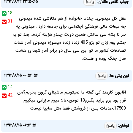
۱۳۹۲/۸/۱۴ ۲۳:۵۰:۱۵
جواب ناقص عقلان:
پاسخ
18
عقل کل میدونی.. چندتا خانواده از هم متلاشی شده میدونی
31
چه تبعات مالی فرهنگی اجتماعی برای جامعه داره.. میدونی یه
نفر تا بشه سی سالش همین دولت چقدر هزینه کرده.. بعد تو یه
چشم بهم زدن تو پژو 405 زنده زنده میسوزه میدونی آمار تلفات
تصادفات کشور ما تو این سی سال دو برابر آمار شهدای هشت
سال جنگ بوده و هست..
۱۳۹۲/۸/۱۵ ۰۰:۵۴:۵۶
اون یکی ها:
پاسخ
14
اقایون کارمند کی گفته ما نمیتونیم ماشینای گرون بخریم؟من
42
قرار بود برم پراید بگیرم18 تومن.حالا میرم مازراتی میگیرم
17500.خدمات پس از فروشش فقط مثل سایپا نیست
۱۳۹۲/۸/۱۵ ۰۶:۱۴:۵۱
اوشان:
پاسخ