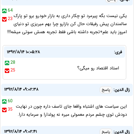
64
یکی نیست بگه پیرمرد تو چکار داری به بازار خودرو برو تو پارک
23
سالمندان پیش رفیقات حال کن بازارو چرا بهم میریزی تو دنیای
امروز باید علم+تجربه داشته باشی فقط تجربه همش سوتی میشه!!!
فری:
۱۳۹۲/۸/۱۴ ۱۰:۰۵:۲۸
28
استاد اقتصاد رو میگی؟
25
۱۳۹۲/۸/۱۴ ۰۹:۰۲:۳۸
زال الدین:
پاسخ
60
این سیاست های اشتباه واقعا جای تاسف داره چون در نهایت
35
دودش توی چشم مردم معمولی میره نه پولدارا و سرمایه دارا.
۱۳۹۲/۸/۱۴ ۰۹:۰۲:۴۱
زال الدین:
پاسخ