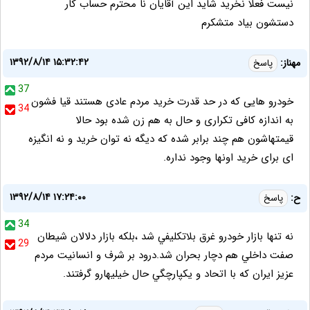
نیست فعلا نخرید شاید این آقایان نا محترم حساب کار
دستشون بیاد متشکرم
۱۳۹۲/۸/۱۴ ۱۵:۳۲:۴۲
مهناز:
پاسخ
37
خودرو هایی که در حد قدرت خرید مردم عادی هستند قیا فشون
34
به اندازه کافی تکراری و حال به هم زن شده بود حالا
قیمتهاشون هم چند برابر شده که دیگه نه توان خرید و نه انگیزه
ای برای خرید اونها وجود نداره.
۱۳۹۲/۸/۱۴ ۱۷:۲۴:۰۰
ح:
پاسخ
34
نه تنها بازار خودرو غرق بلاتکليفي شد ،بلکه بازار دلالان شيطان
29
صفت داخلي هم دچار بحران شد.درود بر شرف و انسانيت مردم
عزيز ايران که با اتحاد و يکپارچگي حال خيليهارو گرفتند.