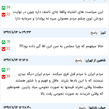
39
این سیاست های اشتباه واقعا جای تاسف داره چون در نهایت
22
دودش توی چشم مردم معمولی میره نه پولدارا و سرمایه دارا.
۱۳۹۲/۸/۱۴ ۱۰:۲۹:۳۳
تبیز:
پاسخ
70
حالا میفهمم که چرا مجلس به سن این اقا گیر داده بود!!!!
32
۱۳۹۲/۸/۱۴ ۱۲:۱۶:۱۱
شاهین از تهران:
پاسخ
31
مردم ایران با مردم قبل فرق میکنند. مردم ایران دیگه بیدی
35
نیستند که با این بادها بلرزند. عاقل و فهیم و با شئور هستند.
مطمئنا وقتی نخرند قیمتها به صورت نجومی میاد پایین. همونطور
که وقتی خریدند به صورت نجومی رفت بالا.
۱۳۹۲/۸/۱۴ ۱۲:۲۸:۳۰
جواب نادانها:
پاسخ