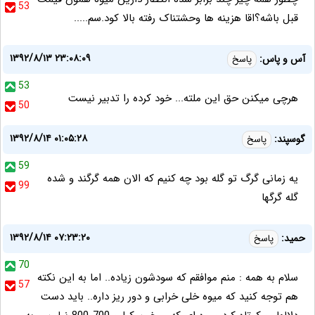
53
قبل باشه؟اقا هزینه ها وحشتناک رفته بالا کود.سم.....
۱۳۹۲/۸/۱۳ ۲۳:۰۸:۰۹
آس و پاس:
پاسخ
53
هرچی میکنن حق این ملته... خود کرده را تدبیر نیست
50
۱۳۹۲/۸/۱۴ ۰۱:۰۵:۲۸
گوسپند:
پاسخ
59
یه زمانی گرگ تو گله بود چه کنیم که الان همه گرگند و شده
99
گله گرگها
۱۳۹۲/۸/۱۴ ۰۷:۲۳:۲۰
حمید:
پاسخ
70
سلام به همه : منم موافقم که سودشون زیاده.. اما به این نکته
57
هم توجه کنید که میوه خلی خرابی و دور ریز داره.. باید دست