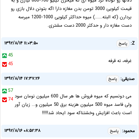
دلالها رو کوتاه کرد میوه ای که میخرن کیلیو 700-800 نیارن و به
قیمت کیلویی 3000 تومن بدن مغازه دار! اگه بتونن دلال بازی رو
بردارن (که البته......) میوه حداکثر کیلویی 1000-1200 میرسه
دست مغازه دار و حدکثر 2000 دست مشتری.
۱۳۹۲/۸/۱۴ ۱۱:۰۳:۵۰
Z:
پاسخ
45
غرفه، نه قرفه
45
۱۳۹۲/۸/۱۴ ۱۷:۳۷:۲۶
صدیقی:
پاسخ
57
می دونسیم که میوه فروش ها هر سال 600 میلیون نومان سود
74
ولی فاسد میوه 500 میلیون هزینه برق 50 میلیون و... زیان آور
است باعث افزایش وخشتناکه سود ایحاد شد!!!!!
۱۳۹۲/۸/۱۶ ۰۸:۵۲:۳۸
محمود:
پاسخ