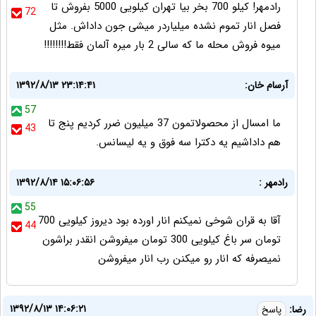
رادمهر! کیلو 700 بخر بیا تهران کیلویی 5000 بفروش تا
72
فصل انار تموم نشده میلیاردر میشی جون داداش. مثل
میوه فروش محله ما که سالی 2 بار میره آلمان فقط!!!!!!!!
آرسام خان:
۱۳۹۲/۸/۱۳ ۲۳:۱۴:۴۱
57
ما امسال از محصولاتمون 37 میلیون ضرر کردیم پنج تا
43
هم داداشیم یه دکترا سه فوق و یه لیسانس.
رادمهر :
۱۳۹۲/۸/۱۴ ۱۵:۰۶:۵۶
55
آقا به قران شوخی نمیکنم انار اورده بود دیروز کیلویی 700
44
تومان سر باغ کیلویی 300 تومان میفروشن انقدر براشون
نمیصرفه که انار رو میکنن رب انار میفروشن
۱۳۹۲/۸/۱۳ ۱۴:۰۶:۲۱
رضا:
پاسخ