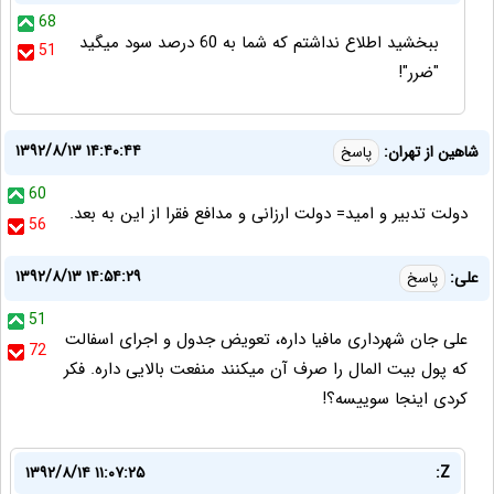
68
ببخشید اطلاع نداشتم که شما به 60 درصد سود میگید
51
"ضرر"!
۱۳۹۲/۸/۱۳ ۱۴:۴۰:۴۴
شاهین از تهران:
پاسخ
60
دولت تدبیر و امید= دولت ارزانی و مدافع فقرا از این به بعد.
56
۱۳۹۲/۸/۱۳ ۱۴:۵۴:۲۹
علی:
پاسخ
51
علی جان شهرداری مافیا داره، تعویض جدول و اجرای اسفالت
72
که پول بیت المال را صرف آن میکنند منفعت بالایی داره. فکر
کردی اینجا سوییسه؟!
۱۳۹۲/۸/۱۴ ۱۱:۰۷:۲۵
Z: