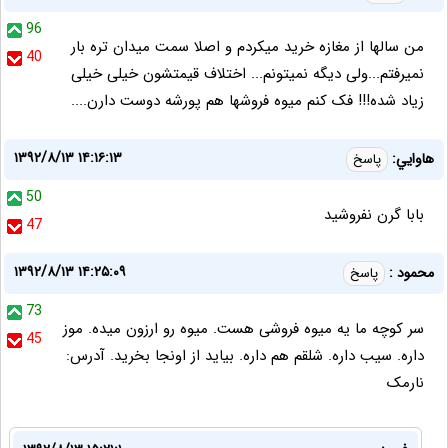
96
من سالها از مغازه خرید میکردم و اصلا سمت میدان تره بار
40
نمیرفتم...ولی دیگه نمیتونم... اختلاف قیمتشون خیلی خیلی
زیاد شده!!! فک کنم میوه فروشها هم پورشه دوست دارن....
۱۳۹۲/۸/۱۳ ۱۴:۱۶:۱۳
هاوايي:
پاسخ
50
بابا گرن نفروشيد
47
۱۳۹۲/۸/۱۳ ۱۴:۲۵:۰۹
محمود :
پاسخ
73
سر کوچه ما یه میوه فروشی هست. میوه رو ارزون میده. موز
45
داره. سیب داره. شلقم هم داره. بیاید از اونجا بخرید. آدرس:
نارمک