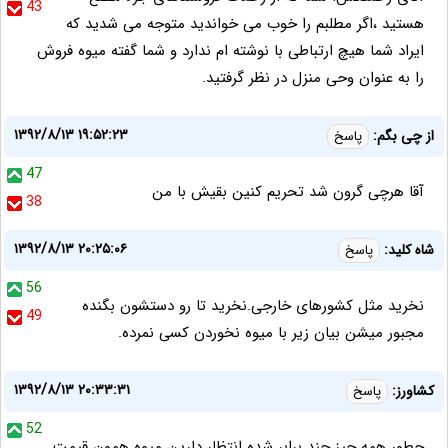
43
هستید ،اگر مطلبم را خوب می خواندید متوجه می شدید که
ایراد شما هیچ ارتباطی با نوشته ام ندارد و شما گفته میوه فروش
را به عنوان وحی منزل در نظر گرفتید.
۱۳۹۲/۸/۱۳ ۱۹:۵۲:۲۳
از چی بگم:
پاسخ
47
آقا هرچی گرون شد تحریم کنین بقیش با من
38
۱۳۹۲/۸/۱۳ ۲۰:۲۵:۰۶
شاه کلید:
پاسخ
56
نخرید مثل کشورهای خارجی.نخرید تا رو دستشون بگنده
49
مجبور میشن بیان زیر با میوه نخوردن کسی نمرده.
۱۳۹۲/۸/۱۳ ۲۰:۳۳:۳۱
کشاورز:
پاسخ
52
چطور همه چیز چند برابر شده انتظار دارین میوه همون قیمت