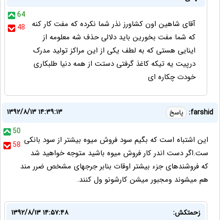
64
آقای شاهین اون کشاورز نذر شما نکرده که مفت کار کنه
48
که شما مفت بخورین باید دلالی حذف شه معلومه از
اینایی هستی که به لطف یکی از این مراکز تولید مدرک
درپیت یه تیکه کاغذ گرفتی دستت از همه دنیا طلبکاری
خودت چکاره ای
۱۳۹۲/۸/۱۳ ۱۴:۳۹:۱۳
farshid:
پاسخ
50
این اشتباه است که بگیم سود فروش میوه بیشتر از سود بانکی
58
ست.اگر دست اندر کار فروش میوه باشید متوجه خواهید شد
که فروشندهای جزء بیشتر اوقات بنابر جرجهای مشخص ضرر مند
هم میشوند ومجبور میشن کارشونو ول کنند.
زحمتکش:
۱۳۹۲/۸/۱۳ ۱۴:۵۷:۴۸