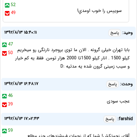
52
سوييس را خوب اومدي!
49
۱۳۹۲/۸/۱۳ ۱۵:۴۰:۱۱
وحید:
پاسخ
47
بابا تهران خیلی گرونه . الان ما توی بروجرد نارنگی رو میخریم
50
کیلو 1500 . انار کیلو 1500تا 2000 هزار تومن. فقظ یه کم خیار
و سیب زمینی گرون شده یه مدتیه :D
۱۳۹۲/۸/۱۳ ۱۶:۴۸:۱۷
وحدت:
پاسخ
46
عجب سودی
39
۱۳۹۲/۸/۱۳ ۱۷:۰۲:۴۳
farshid:
پاسخ
59
آقای زحمتکش! شما که از زحمات فروشندهای جزء مطلع