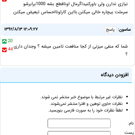
نیازی ندارن ولی باورکنیداگرمال اوناقطع بشه 1000برابرشو
سرملت بیچاره خالی میکنن.بااین کاراونااحساس تبعیض میکنن
۱۳۹۲/۸/۱۳ ۱۲:۰۹:۲۷
ساسون:
پاسخ
20
شما که منفی میزنی از کجا منافعت تامین میشه ؟ وجدان داری
44
؟
افزودن دیدگاه
نظرات غیر مرتبط با موضوع خبر منتشر نمی شوند.
نظرات حاوی توهین و افترا منتشر نمی‌شوند.
لطفاً نظرات خود را به صورت فارسی بنویسید.
نام:
پست