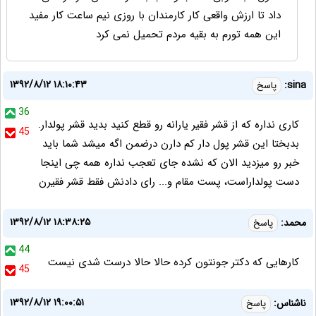
داد تا ارزش واقعی کار کارمندان با روزی نیم ساعت کار مفید
این همه تورم به بقیه مردم تحمیل نمی کرد
۱۳۹۲/۸/۱۲ ۱۸:۱۰:۴۳
sina:
پاسخ
36
کاری نداره که از قشر فقیر یارانه رو قطع کنید بدید قشر پولدار.
45
بدبختا این قشر پول دار کم دارن درضمن اگه میشد شما باید
خبر رو میزدید الان که نشده جای تعجب نداره همه چی اینجا
دست پولداراست، پست مقام و... رای دادنش فقط قشر فقیرن
۱۳۹۲/۸/۱۲ ۱۸:۳۸:۲۵
محمد:
پاسخ
44
کارهایی که دکتر جونتون کرده حالا حالا درست شدی نیست
45
۱۳۹۲/۸/۱۲ ۱۹:۰۰:۵۱
ناشناس:
پاسخ