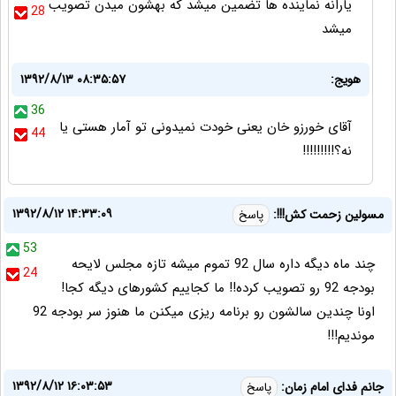
یارانه نماینده ها تضمین میشد که بهشون میدن تصویب
28
میشد
هویج:
۱۳۹۲/۸/۱۳ ۰۸:۳۵:۵۷
36
آقای خورزو خان یعنی خودت نمیدونی تو آمار هستی یا
44
نه؟!!!!!!!!!
۱۳۹۲/۸/۱۲ ۱۴:۳۳:۰۹
مسولین زحمت کش!!!:
پاسخ
53
چند ماه دیگه داره سال 92 تموم میشه تازه مجلس لایحه
24
بودجه 92 رو تصویب کرده!! ما کجاییم کشورهای دیگه کجا!
اونا چندین سالشون رو برنامه ریزی میکنن ما هنوز سر بودجه 92
موندیم!!!
۱۳۹۲/۸/۱۲ ۱۶:۰۳:۵۳
جانم فدای امام زمان:
پاسخ