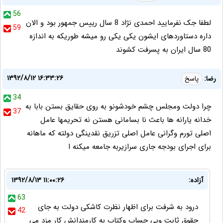
56
لطفا جک نفرمایید احمدی نژاد 8 سال رییس جمهور بود و الان
59
داره دستاوردهای ایشون یکی یکی رو میشه طوریکه به اندازه
80 سال ایران به پسرفت کشوند
۱۳۹۲/۸/۱۲ ۱۶:۳۳:۲۶
رضا:
پاسخ
34
چرا دولت ومجلس چشم خودشونو به روی حقایق بستن بابا به
37
خدانه یارانه ها باعث نا بسامانی هستن نه تحریمها عامل
اصلی تورم وگرانی عامل اصلی تزریق نقدینگی دولته که ماهانه
برای اجرای بودجه جاری سرازیربه جامعه میکنه ا
آزاده:
۱۳۹۲/۸/۱۳ ۱۱:۰۰:۲۶
63
درود به شرفت برای اظهار نظرت کاشکی دولت به جای
42
حقوق ثابت وبی حساب وکتاب به کارمندانش کار مزد می