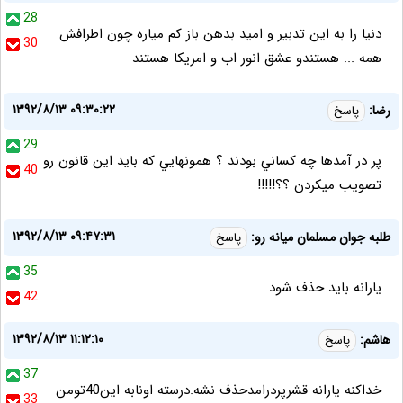
28
دنیا را به این تدبیر و امید بدهن باز کم میاره چون اطرافش
30
همه ... هستندو عشق انور اب و امریکا هستند
۱۳۹۲/۸/۱۳ ۰۹:۳۰:۲۲
رضا:
پاسخ
29
پر در آمدها چه كساني بودند ؟ همونهايي كه بايد اين قانون رو
40
تصويب ميكردن ؟؟!!!!!
۱۳۹۲/۸/۱۳ ۰۹:۴۷:۳۱
طلبه جوان مسلمان میانه رو:
پاسخ
35
یارانه باید حذف شود
42
۱۳۹۲/۸/۱۳ ۱۱:۱۲:۱۰
هاشم:
پاسخ
37
خداکنه یارانه قشرپردرامدحذف نشه.درسته اونابه این40تومن
33