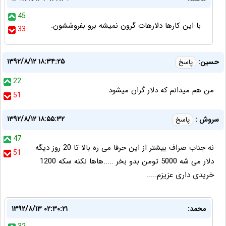
45
با این کارها دلارهات گرون نمیشه برو بفروششون.
33
۱۳۹۲/۸/۱۲ ۱۸:۳۴:۲۵
حسین:
پاسخ
22
من هم میدانم که دلار گران میشود
51
۱۳۹۲/۸/۱۲ ۱۸:۵۵:۳۲
سروش :
پاسخ
47
نه جناب صراف بیشتر از این حرفا می ره بالا تا 20 روز دیگه
51
دلار می شه 5000 تومن بدو بخر .....هاها نکنه سکه 1200
خریدی داری عزیزم.....
محمد:
۱۳۹۲/۸/۱۳ ۰۲:۳۰:۲۱