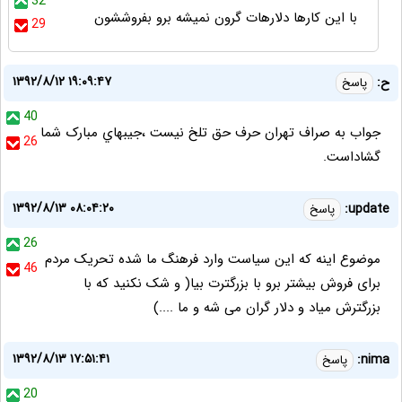
32
با این کارها دلارهات گرون نمیشه برو بفروششون
29
۱۳۹۲/۸/۱۲ ۱۹:۰۹:۴۷
ح:
پاسخ
40
جواب به صراف تهران حرف حق تلخ نيست ،جيبهاي مبارک شما
26
گشاداست.
۱۳۹۲/۸/۱۳ ۰۸:۰۴:۲۰
update:
پاسخ
26
موضوع اینه که این سیاست وارد فرهنگ ما شده تحریک مردم
46
برای فروش بیشتر برو با بزرگترت بیا( و شک نکنید که با
بزرگترش میاد و دلار گران می شه و ما ....)
۱۳۹۲/۸/۱۳ ۱۷:۵۱:۴۱
nima:
پاسخ
20