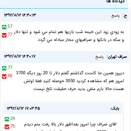
دیدگاه ها
۱۳۹۲/۸/۱۲ ۱۶:۳۰:۱۳
ح:
پاسخ
57
به زودي زود اين خيمه شب بازيها هم تمام مي شود و تنها دلار
77
و سکه در بانکها و صرافيهاي مجاز مبادله مي گردد.
۱۳۹۲/۸/۱۲ ۱۶:۴۰:۱۷
صراف تهران:
پاسخ
77
دیروز همین جا کامنت گذاشتم گفتم دلار تا 20 روز دیگه 3700
98
امروز هم که مشاهده کردید 3050 حوصله کنید فعلا اولش
هست حالا بازم منفی بدید حرف حقیقت تلخ نیست
بابک:
۱۳۹۲/۸/۱۲ ۱۷:۰۳:۴۵
29
اقای صراف چرا امروز بعداظهر دلار بالا رفت منم دیدم
75