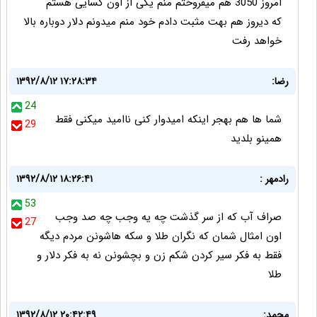
امروز 3050 هم میفروختم منم یکی از اون کسایی هستم
که دیروز هم بهت مثبت دادم خود منم میدونم دلار دوباره بالا
خواهد رفت
رضا:
۱۳۹۲/۸/۱۲ ۱۷:۲۸:۳۴
24
شما ها هم بهجر اینکه امیدوار کنی ناامید میکنی فقط
29
همینو بلدید
رادمهر :
۱۳۹۲/۸/۱۲ ۱۸:۲۶:۴۱
53
صراف آب که از سر گذشت چه یه وجب چه صد وجب
27
اون امثال شمان که نگران طلا و سکه هاشونن مردم دیگه
فقط به فکر سیر کردن شکم زن و بچشونن نه به فکر دلار و
طلا
محمد:
۱۳۹۲/۸/۱۲ ۲۰:۴۲:۴۹