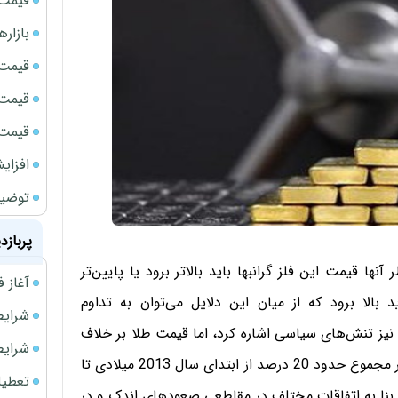
قیمت سک
بازار
قیمت نف
قیمت 
قیمت طلا
افزای
توضیح
پربازد
 آنها قیمت این فلز گرانبها باید بالاتر برود یا پایین‌تر
آغاز فروش فوری 
 بالا برود که از میان این دلایل می‌توان به تداوم
شرایط فروش 
یز تنش‌های سیاسی اشاره کرد، اما قیمت طلا بر خلاف
شرایط فرو
این انتظارات، در چند ماه گذشته بعد از سقوط‌های مکرر (در مجموع حدود 20 درصد از ابتدای سال 2013 میلادی تا
تعطیلی ادا
 بنا به اتفاقات مختلف در مقاطعی صعودهای اندک و در