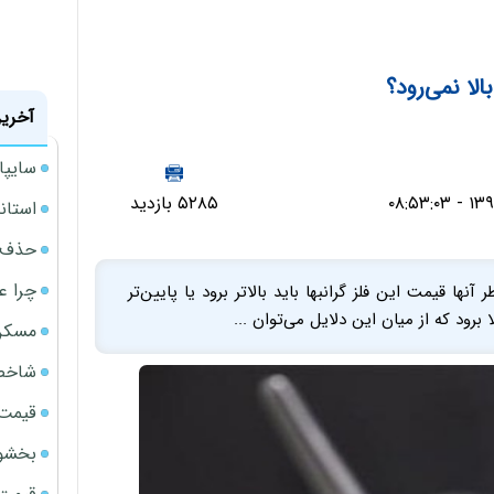
الا نمی‌رود؟
آخرین
سایپا حدود 36 هزار دست
۵۲۸۵ بازدید
استانداردهای 122گان
حذف ی
چرا ع
ر آنها قیمت این فلز گرانبها باید بالاتر برود یا پایین‌تر
 برود که از میان این دلایل می‌توان ...
مسکن مهر 
شاخص 
قیمت 
بخشود