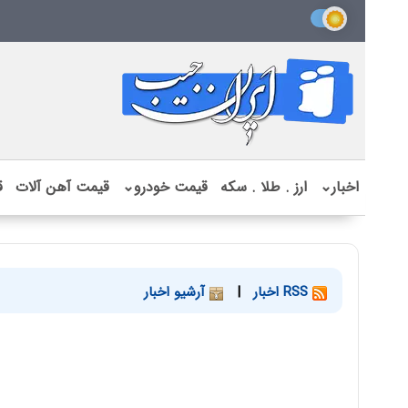
اخبار
⌄
ارز . طلا . سکه
قیمت خودرو
⌄
قیمت آهن آلات
ق
RSS اخبار
|
آرشیو اخبار