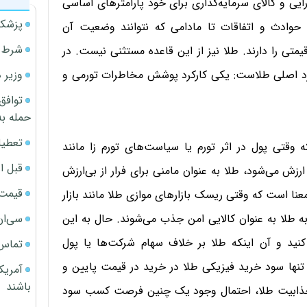
یی و کالای سرمایه‌گذاری برای خود پارامترهای اساسی
پزشکی
 حوادث و اتفاقات تا مادامی که نتوانند وضعیت آن
شرط م
متی را دارند. طلا نیز از این قاعده مستثنی نیست. در
وزیر 
رکرد اصلی طلاست: یکی کارکرد پوشش مخاطرات تورمی و
توافق
حمله به
تعطیل
قتی پول در اثر تورم یا سیاست‌های تورم زا مانند
قبل ا
 می‌شود، طلا به عنوان مامنی برای فرار از بی‌ارزش
قیمت آپار
نا است که وقتی ریسک بازارهای موازی طلا مانند بازار
سی‌ان
 به طلا به عنوان کالایی امن جذب می‌شوند. حال به این
نید و آن اینکه طلا بر خلاف سهام شرکت‌ها یا پول
تماس 
 تنها سود خرید فیزیکی طلا در خرید در قیمت پایین و
آمریک
باشند
 جذابیت طلا، احتمال وجود یک چنین فرصت کسب سود