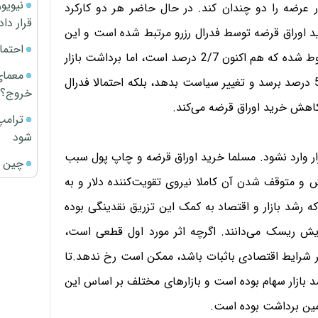
عرضه را دو چندان کند. در حال حاضر هر دو کارکرد
قرار داد
اوراق قرضه توسط فدرال رزرو مرتبط شده است و این
احتما
سیاست نیز به کاهش آمار بیکاری آمریکا به 5/6 درصد منوط شده که هم اکنون 2/7 درصد است، اما برداشت بازار
معمای
آن است که فدرال‌رزرو منتظر نمی‌ماند تا آمار بیکاری به 5/6 درصد برسد و تغییر سیاست بدهد، بلکه احتمالا فدرال
خروج؟
ترامپ
شود
ار وارد نشود. مسلما خرید اوراق قرضه و چاپ پول سبب
چین ا
 متوقف شدن آن کاملا نیروی تقویت‌کننده دلار و به
ه رشد بازار و اقتصاد به کمک این تزریق نقدینگی بوده
یش ریسک می‌دانند. اگرچه اثر مورد اول قطعی است،
شرایط اقتصادی باثبات باشد، ممکن است رخ ندهد.تا
شد بازار سهام بوده است و بازارهای مختلف بر اساس این
مین برداشت بوده است.