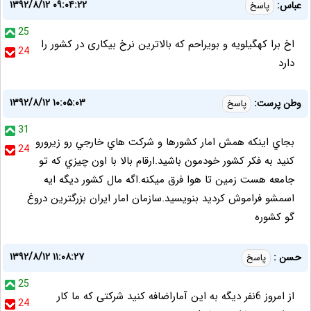
۱۳۹۲/۸/۱۲ ۰۹:۰۴:۲۲
عباس:
پاسخ
25
اخ برا کهگیلویه و بویراحم که بالاترین نرخ بیکاری در کشور را
24
دارد
۱۳۹۲/۸/۱۲ ۱۰:۰۵:۰۳
وطن پرست:
پاسخ
31
بجاي اينکه همش امار کشورها و شرکت هاي خارجي رو زيرورو
24
کنيد به فکر کشور خودمون باشيد.ارقام بالا با اون چيزي که تو
جامعه هست زمين تا هوا فرق ميکنه.اگه مال کشور ديگه ايه
اسمشو فراموش کرديد بنويسيد.سازمان امار ايران بزرگترين دروغ
گو کشوره
۱۳۹۲/۸/۱۲ ۱۱:۰۸:۲۷
حسن :
پاسخ
25
از امروز 6نفر دیگه به این آماراضافه کنید شرکتی که ما کار
24