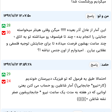
میکردیم ورشکست شد!
۱۳۹۲/۸/۱۲ ۱۲:۰۷:۵۰
من و تو:
پاسخ
28
این آمار از عادل آذر بعیده !!!!! میگن وقتی هیتلر میخواسته
30
جنایتی را انجام بده ؛ چند تا فیلسوف رو میذاشته تو یه اتاق ؛
چند ساعت بهشون فرصت میداده تا برای جنایتش توجیه فلسفی و
عقلایی بیارن . امیدوارم از اون جنس نباشه !؟
۱۳۹۲/۸/۱۲ ۱۴:۵۹:۲۸
حامد:
پاسخ
29
احتمالا طبق یه فرمول که تو فیزیک دبیرستان خوندیم
24
(کار=نیرو* جابجایی!) آمار شاغلین رو حساب می کنن یعنی
اونایی که در هفته به مدت یک ساعت نیرو * جابجاییشون صفر
نشه شاغلن =))))))