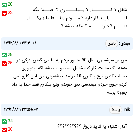
28
شغل ؟ کــــــــــار ؟ بــیکـــــاری ؟ اصـــلا مگه
22
ایــــــــران بیکار داره ؟ مـــردم واقـــعا ما بـیکــــار
داریــم ؟ داریــــــم ؟ مگه میشه ؟
۱۳۹۲/۸/۱۱ ۲۳:۴۱:۰۶
مهدی:
پاسخ
28
من تو سرشماری سال 90 مامور بودم به ما می گفتن هرکی در
25
هفته یک ساعت کار کنه شاغل محسوب میشه اگه اینجوری
حساب کنین نرخ بیکاری 10 درصد میشه،ولی من این کارو نمی
کردم چون خودم مهندسی برق خوندم ولی بیکارم فقط خدا به داد
جوونا برسه
۱۳۹۲/۸/۱۱ ۲۳:۵۵:۰۷
nik:
پاسخ
34
آمار اشتباه یا شاید دروغ ؟؟؟؟؟؟؟؟؟؟
26