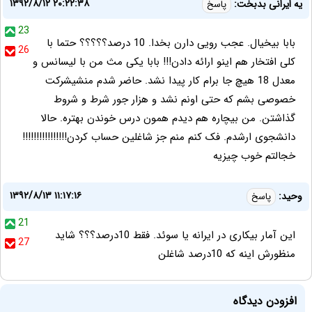
۱۳۹۲/۸/۱۲ ۲۰:۲۲:۳۸
یه ایرانی بدبخت:
پاسخ
23
بابا بیخیال. عجب رویی دارن بخدا. 10 درصد؟؟؟؟؟ حتما با
26
کلی افتخار هم اینو ارائه دادن!!! بابا یکی مث من با لیسانس و
معدل 18 هیچ جا برام کار پیدا نشد. حاضر شدم منشیشرکت
خصوصی بشم که حتی اونم نشد و هزار جور شرط و شروط
گذاشتن. من بیچاره هم دیدم همون درس خوندن بهتره. حالا
دانشجوی ارشدم. فک کنم منم جز شاغلین حساب کردن!!!!!!!!!!!!!!!!
خجالتم خوب چیزیه
۱۳۹۲/۸/۱۳ ۱۱:۱۷:۱۶
وحید:
پاسخ
21
این آمار بیکاری در ایرانه یا سوئد. فقط 10درصد؟؟؟ شاید
27
منظورش اینه که 10درصد شاغلن
افزودن دیدگاه