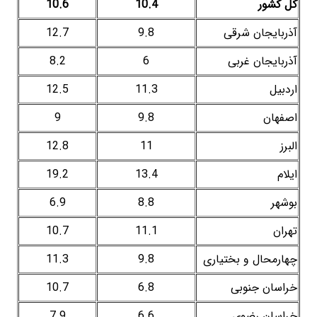
کل کشور
10.4
10.6
آذربایجان شرقی
9.8
12.7
آذربایجان غربی
6
8.2
اردبیل
11.3
12.5
اصفهان
9.8
9
البرز
11
12.8
ایلام
13.4
19.2
بوشهر
8.8
6.9
تهران
11.1
10.7
چهارمحال و بختیاری
9.8
11.3
خراسان جنوبی
6.8
10.7
خراسان رضوی
6.6
7.9