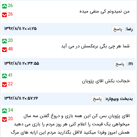
26
من نمیدونم کی منفی میده
26
۱۳۹۲/۸/۱۱ ۲۰:۰۱:۲۵
رضا:
پاسخ
20
شما هر چی بگی برعکسش در می آید
48
۱۳۹۲/۸/۱۱ ۲۰:۳۴:۵۵
m:
پاسخ
41
خجالت بکش اقای پژویان
22
۱۳۹۲/۸/۱۱ ۲۰:۵۷:۲۶
بدبخت وبیچاره:
پاسخ
34
اقای پژویان بس کن این همه بازی و دروغ گفتن سه سال
20
میخواهی یک قیمت را اعلام کنی هر روز مردم را بازی می دهید
همش امروز وفردا میکنید لااقل بگذارید مردم این ارابه های مرگ