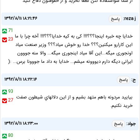
از شما سواستفاده کنن لطفا نخرید و از حقوقتون دفاع کنید
۱۳۹۲/۸/۱۱ ۱۸:۲۱:۴۶
reza j:
پاسخ
71
خدایا چه خبره اینجا؟؟؟!!! کی به کیه خدایا؟؟؟!!! آخه چرا با ما
23
این کارارو میکنین؟؟؟ خدا رو خوش میاد؟؟؟ وزیر صنعت میاد
اونجوری میگه...این آقا میاد اینجوری میگه... والا منه جووون
ایرانی دیگه دارم دیووونه میشم... خدایا به داد ما جووونا برس... :(
۱۳۹۲/۸/۱۱ ۱۸:۲۲:۱۶
ح:
پاسخ
93
بياييد مردونه باهم متهد بشيم و از اين دلالهاي شيطون صفت
27
خريد نکنيم.
۱۳۹۲/۸/۱۱ ۱۸:۲۳:۰۰
جواد:
پاسخ
80