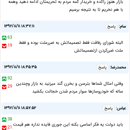
بازار هنوز راکده و خریدار کمه مردم به تحریمتان ادامه دهید وهمه
با هم نخریم تا به نتیجه برسیم
۱۳۹۲/۸/۱۱ ۱۸:۳۷:۱۱
سام:
پاسخ
63
البته شورای رفاقت فقط تصمیماتش به ضررملت بوده و فقط
19
ملت ضررکردن ازتصمیماتش
۱۳۹۲/۸/۱۱ ۱۸:۴۵:۳۵
محمدرضا:
پاسخ
92
وقتی امثال شماها بترسن و بخرن گند میزنید به بازار وچندین
29
ساله که خودروسازها سوار مردم شدن خجالت بکشید
۱۳۹۲/۸/۱۱ ۱۸:۵۷:۵۲
عباس:
پاسخ
38
باید دولت یه فکر اساسی بکنه این جوری فایده نداره هم قیمت
21