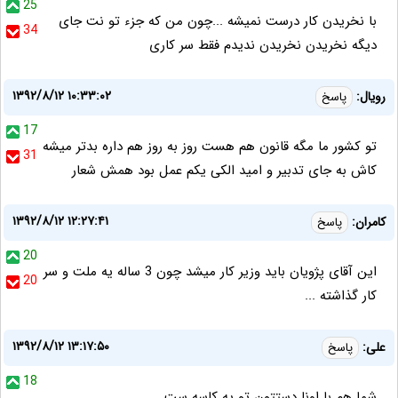
25
با نخریدن کار درست نمیشه ...چون من که جزء تو نت جای
34
دیگه نخریدن نخریدن ندیدم فقط سر کاری
۱۳۹۲/۸/۱۲ ۱۰:۳۳:۰۲
رویال:
پاسخ
17
تو کشور ما مگه قانون هم هست روز به روز هم داره بدتر میشه
31
کاش به جای تدبیر و امید الکی یکم عمل بود همش شعار
۱۳۹۲/۸/۱۲ ۱۲:۲۷:۴۱
کامران:
پاسخ
20
این آقای پژویان باید وزیر کار میشد چون 3 ساله یه ملت و سر
20
کار گذاشته ...
۱۳۹۲/۸/۱۲ ۱۳:۱۷:۵۰
علی:
پاسخ
18
شما هم با اونا دستتون تو یه کاسه ست