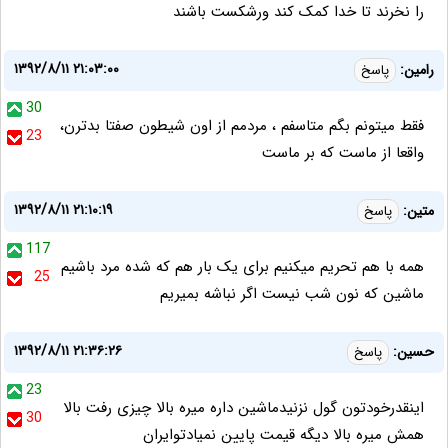
را نخرند تا خدا کمک کند ورشکست باشند
۱۳۹۲/۸/۱۱ ۲۱:۰۳:۰۰
رامين:
پاسخ
30
فقط ميتونم بگم متاسفم ، مردمم از اون شيطون صفتا بدترن،
23
واقعا از ماست كه بر ماست
۱۳۹۲/۸/۱۱ ۲۱:۱۰:۱۹
متین:
پاسخ
117
همه با هم تحریم میکنیم برای یک بار هم که شده مرد باشیم
25
ماشین که نون شب نیست اگر نباشه بمیریم
۱۳۹۲/۸/۱۱ ۲۱:۳۶:۲۶
حسین:
پاسخ
23
اینقدرخودتون گول نزنیدماشین داره میره بالا چیزی رفت بالا
30
همش میره بالا دیگه قیمت پایین نمیادتوایران