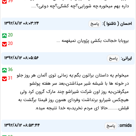
39
داره بهم میخوره.چه شورایی؟چه کشکی؟چه دوغی؟....
۱۳۹۲/۸/۱۲ ۰۸:۰۳:۲۴
احسان ( ناشنوا ):
پاسخ
20
بروبابا خجالت بکشی پژویان نمیفهمه ...
20
۱۳۹۲/۸/۱۲ ۰۸:۰۵:۵۶
ایرانی:
پاسخ
36
میخوام یه داستان براتون بگم:یه زمانی توی آلمان هر روز جلو
31
در خونه ها با شیشه شیر میذاشتن،بعد سر هفته پولشو
میگرفتن،یه روز اون شرکت شیراشو چند مارک گرون کرد ولی
هیچکس شیرارو برنداشت وفردای همون روز قیمتا برگشت به
قبلش.........حالا ای مردم نخرید،به خدا نتیجه میده.
۱۳۹۲/۸/۱۲ ۰۸:۵۳:۴۴
omids:
پاسخ