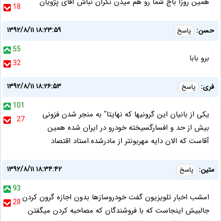
همین روزا باج شما رو هم میدن نگران نباش آقای پژویان
18
۱۳۹۲/۸/۱۱ ۱۸:۲۳:۵۹
حسن:
پاسخ
55
برو بابا
32
۱۳۹۲/۸/۱۱ ۱۸:۲۶:۵۳
فری:
پاسخ
101
یکی از بانیان این گرونیها که نهایتا" به منجر شدن فزونی
27
بیش از حد و افسارگسیخته خودرو در ایران شده همین
آقاست که الان دایه مهربونتر از مادرشده.استاد اقتصاد
۱۳۹۲/۸/۱۱ ۱۸:۳۴:۴۲
متین:
پاسخ
93
امشب اخبار تلویزیون گفت خودروسازها بدون اجازه گرون کردن
28
جالبیش اینجاست که با فروشندگان که مصاحبه کردن میگفتن