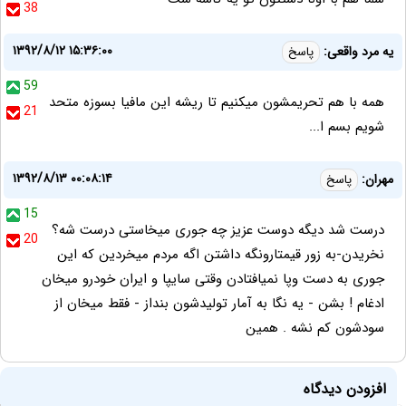
38
۱۳۹۲/۸/۱۲ ۱۵:۳۶:۰۰
یه مرد واقعی:
پاسخ
59
همه با هم تحریمشون میکنیم تا ریشه این مافیا بسوزه متحد
21
شویم بسم ا...
۱۳۹۲/۸/۱۳ ۰۰:۰۸:۱۴
مهران:
پاسخ
15
درست شد دیگه دوست عزیز چه جوری میخاستی درست شه؟
20
نخریدن-به زور قیمتارونگه داشتن اگه مردم میخردین که این
جوری به دست وپا نمیافتادن وقتی سایپا و ایران خودرو میخان
ادغام ! بشن - یه نگا به آمار تولیدشون بنداز - فقط میخان از
سودشون کم نشه . همین
افزودن دیدگاه