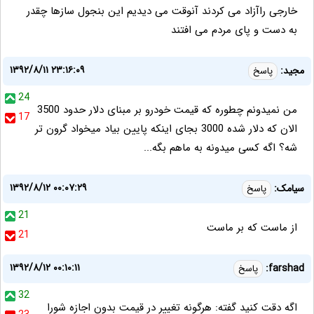
خارجی راآزاد می کردند آنوقت می دیدیم این بنجول سازها چقدر
به دست و پای مردم می افتند
۱۳۹۲/۸/۱۱ ۲۳:۱۶:۰۹
مجید:
پاسخ
24
من نمیدونم چطوره که قیمت خودرو بر مبنای دلار حدود 3500
17
الان که دلار شده 3000 بجای اینکه پایین بیاد میخواد گرون تر
شه؟ اگه کسی میدونه به ماهم بگه...
۱۳۹۲/۸/۱۲ ۰۰:۰۷:۲۹
سیامک:
پاسخ
21
از ماست که بر ماست
21
۱۳۹۲/۸/۱۲ ۰۰:۱۰:۱۱
farshad:
پاسخ
32
اگه دقت کنید گفته: هرگونه تغییر در قیمت بدون اجازه شورا