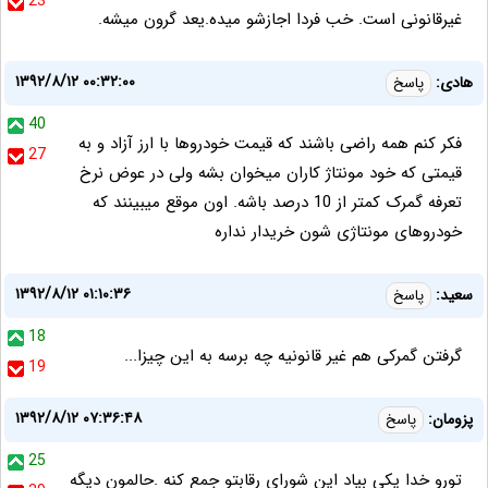
23
غیرقانونی است. خب فردا اجازشو میده.یعد گرون میشه.
۱۳۹۲/۸/۱۲ ۰۰:۳۲:۰۰
هادی:
پاسخ
40
فکر کنم همه راضی باشند که قیمت خودروها با ارز آزاد و به
27
قیمتی که خود مونتاژ کاران میخوان بشه ولی در عوض نرخ
تعرفه گمرک کمتر از 10 درصد باشه. اون موقع میبینند که
خودروهای مونتاژی شون خریدار نداره
۱۳۹۲/۸/۱۲ ۰۱:۱۰:۳۶
سعید:
پاسخ
18
گرفتن گمرکی هم غیر قانونیه چه برسه به این چیزا...
19
۱۳۹۲/۸/۱۲ ۰۷:۳۶:۴۸
پزومان:
پاسخ
25
تورو خدا یکی بیاد این شورای رقابتو جمع کنه .حالمون دیگه