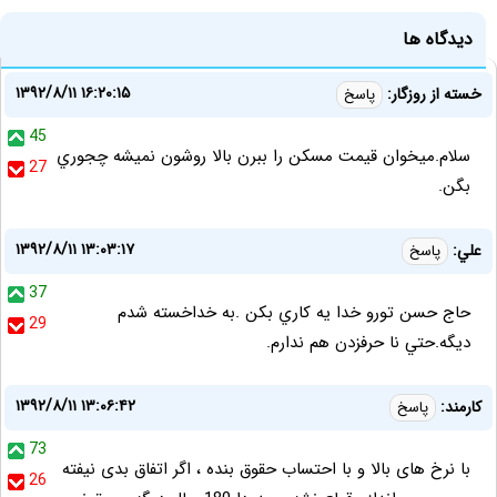
دیدگاه ها
۱۳۹۲/۸/۱۱ ۱۶:۲۰:۱۵
خسته از روزگار:
پاسخ
45
سلام.ميخوان قيمت مسكن را ببرن بالا روشون نميشه چجوري
27
بگن.
۱۳۹۲/۸/۱۱ ۱۳:۰۳:۱۷
علي:
پاسخ
37
حاج حسن تورو خدا يه كاري بكن .به خداخسته شدم
29
ديگه.حتي نا حرفزدن هم ندارم.
۱۳۹۲/۸/۱۱ ۱۳:۰۶:۴۲
کارمند:
پاسخ
73
با نرخ های بالا و با احتساب حقوق بنده ، اگر اتفاق بدی نیفته
26