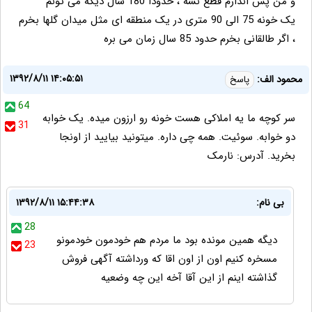
و من پس اندازم قطع نشه ، حدودا 180 سال دیگه می تونم
یک خونه 75 الی 90 متری در یک منطقه ای مثل میدان گلها بخرم
، اگر طالقانی بخرم حدود 85 سال زمان می بره
۱۳۹۲/۸/۱۱ ۱۴:۰۵:۵۱
محمود الف:
پاسخ
64
سر کوچه ما یه املاکی هست خونه رو ارزون میده. یک خوابه
31
دو خوابه. سوئیت. همه چی داره. میتونید بیایید از اونجا
بخرید. آدرس: نارمک
بی نام:
۱۳۹۲/۸/۱۱ ۱۵:۴۴:۳۸
28
دیگه همین مونده بود ما مردم هم خودمون خودمونو
23
مسخره کنیم اون از اون اقا که ورداشته آگهی فروش
گذاشته اینم از این آقا آخه این چه وضعیه