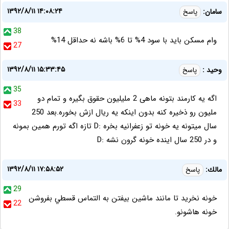
۱۳۹۲/۸/۱۱ ۱۴:۰۸:۲۴
سامان:
پاسخ
38
وام مسکن باید با سود 4% تا 6% باشه نه حداقل 14%
27
۱۳۹۲/۸/۱۱ ۱۵:۳۳:۴۵
وحید :
پاسخ
35
اگه یه کارمند بتونه ماهی 2 ملیلیون حقوق بگیره و تمام دو
33
ملیون رو ذخیره کنه بدون اینکه یه ریال ازش بخوره.بعد 250
سال میتونه یه خونه تو زعفرانیه بخره :D تازه اگه تورم همین بمونه
و در 250 سال اینده خونه گرون نشه :D
۱۳۹۲/۸/۱۱ ۱۷:۵۸:۵۲
مالك:
پاسخ
29
خونه نخريد تا مانند ماشين بيفتن به التماس قسطي بفروشن
22
خونه هاشونو.