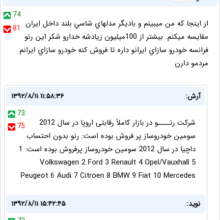
74
از اينجا كه من ميبينم و باديگر مدلهاي شاسي بلند داخل ايران
81
مقايسه ميكنم. بيشتر از 100ميليون زيادشه خدارو شكر اين رنو
فرانسه خودرو سازاي ايرانو داره تا فروش كنه خودرو سازاي ايرانم
مردمو دارن
آرش:
۱۳۹۲/۸/۱۱ ۱۱:۵۸:۳۶
73
شرکت رنــــو در بازار کاملاً رقابتی اروپا در سال 2012
75
سومین خودروساز پر فروش بوده است: رنو بدون احتساب
داچیا در سال 2012 سومین خودروساز پرفروش بوده است: 1
Volkswagen 2 Ford 3 Renault 4 Opel/Vauxhall 5
Peugeot 6 Audi 7 Citroen 8 BMW 9 Fiat 10 Mercedes
نوید:
۱۳۹۲/۸/۱۱ ۱۵:۴۲:۴۵