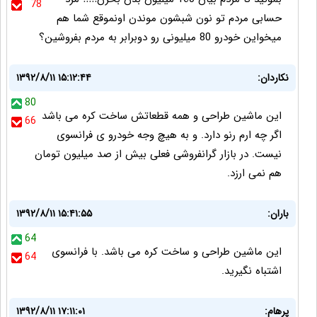
78
حسابی مردم تو نون شبشون موندن اونموقع شما هم
میخواین خودرو 80 میلیونی رو دوبرابر به مردم بفروشین؟
نکاردان:
۱۳۹۲/۸/۱۱ ۱۵:۱۲:۴۴
80
اين ماشين طراحی و همه قطعاتش ساخت کره می باشد
66
اگر چه ارم رنو دارد. و به هيچ وجه خودرو ی فرانسوی
نيست. در بازار گرانفروشی فعلی بيش از صد ميليون تومان
هم نمی ارزد.
باران:
۱۳۹۲/۸/۱۱ ۱۵:۴۱:۵۵
64
اين ماشين طراحی و ساخت کره می باشد. با فرانسوی
64
اشتباه نگيريد.
پرهام:
۱۳۹۲/۸/۱۱ ۱۷:۱۱:۰۱