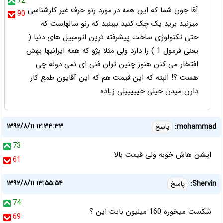
72
آقا جون شما که این همه در مورد رنو حرف غیر کارشناسی
90
میزنید برید یک چک کنید ببینید که رنو سالهاست که
حتی تکنولوژی ساخت پیشرفته ترین اتومبیل های دنیا (
یعنی فرمول 1 ) را دارد ولی مثلا پژو که همه ایرانیها بهش
افتخار می کنن هنوز چنین توان فنی ای نمی دونه چی
هست ؟! البته که این قیمت هم که این آقایون طمع کار
دارن میدن خیلی خیییییلی زیاده
۱۳۹۲/۸/۱۱ ۱۲:۳۴:۳۳
mohammad:
پاسخ
73
اپشن هاش خوبه ولی قیمت بالا
61
۱۳۹۲/۸/۱۱ ۱۳:۵۵:۵۴
Shervin:
پاسخ
74
شکست میخوره 160 میلیون بابت این ؟
69