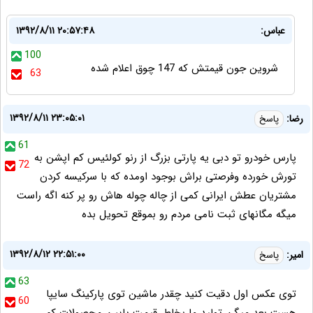
عباس:
۱۳۹۲/۸/۱۱ ۲۰:۵۷:۴۸
100
شروین جون قیمتش که 147 چوق اعلام شده
63
۱۳۹۲/۸/۱۱ ۲۳:۰۵:۰۱
رضا:
پاسخ
61
پارس خودرو تو دبی یه پارتی بزرگ از رنو کولئیس کم اپشن به
72
تورش خورده وفرصتی براش بوجود اومده که با سرکیسه کردن
مشتریان عطش ایرانی کمی از چاله چوله هاش رو پر کنه اگه راست
میگه مگانهای ثبت نامی مردم رو بموقع تحویل بده
۱۳۹۲/۸/۱۲ ۲۲:۵۱:۰۰
امير:
پاسخ
63
توی عکس اول دقیت کنید چقدر ماشین توی پارکینگ سایپا
60