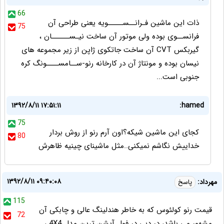
66
ذات این ماشین فـرانــســـــویه یعنی طراحی آن
75
فرانســوی بوده ولی موتور آن ساخت نیـســــــان ،
گیربکس CVT آن ساخت جاتکوی ژاپن از زیر مجموعه های
نیسان بوده و مونتاژ آن در کارخانه رنو-ســامســــونگ کره
جنوبی است...
۱۳۹۲/۸/۱۱ ۱۷:۵۱:۱۱
hamed:
75
کجای این ماشین شیکه؟اون آرم رنو از روش بردار
80
خداییش نگاشم نمیکنی..مثل ماشینای چینیه ظاهرش
۱۳۹۲/۸/۱۱ ۰۹:۴۰:۰۸
مهرداد:
پاسخ
115
قیمت رنو کولئوس که به خاطر هندلینگ عالی و چابکی آن
72
مشهور می باشد، در دبی در فول آپشن ترین مدل 4X4 ،