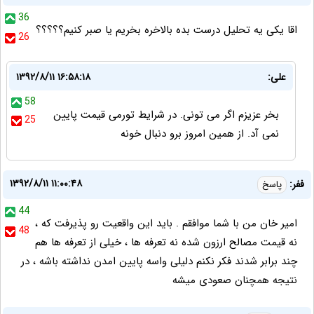
36
اقا یکی یه تحلیل درست بده بالاخره بخریم یا صبر کنیم؟؟؟؟؟
26
علی:
۱۳۹۲/۸/۱۱ ۱۶:۵۸:۱۸
58
بخر عزیزم اگر می تونی. در شرایط تورمی قیمت پایین
25
نمی آد. از همین امروز برو دنبال خونه
۱۳۹۲/۸/۱۱ ۱۱:۰۰:۴۸
ففر:
پاسخ
44
امیر خان من با شما موافقم . باید این واقعیت رو پذیرفت که ،
48
نه قیمت مصالح ارزون شده نه تعرفه ها ، خیلی از تعرفه ها هم
چند برابر شدند فکر نکنم دلیلی واسه پایین امدن نداشته باشه ، در
نتیجه همچنان صعودی میشه