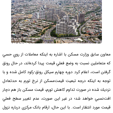
معاون سابق وزارت مسكن با اشاره به اينكه معاملات از روي حسي
كه متعاملين نسبت به وضع فعلي قيمت پيدا كرده‌اند، در حال رونق
گرفتن است، اعلام كرد: دوره چهارم سيكل رونق‌-ركود كامل شده و با
توجه به اينكه درجه تبعيت قيمت‌مسكن از نرخ تورم به حدتعادل
نزديك شده در صورت تداوم كاهش تورم، قيمت مسكن باز هم دچار
افت‌نسبي خواهد شد؛ در غير اين صورت، عدم تغيير سطح فعلي
قيمت مورد انتظار است. با این حال، ارقام بانک مرکزی درباره نزول