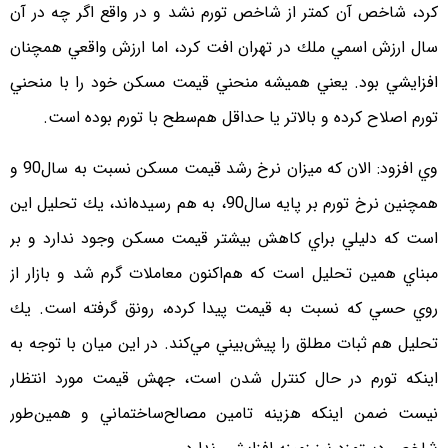
كرد، شاخص آن كمتر از شاخص تورم نشد و در واقع اگر چه در آن
سال ارزش اسمي ملك در تهران افت كرد، اما ارزش‌ واقعي همچنان
افزايشي بود. يعني هميشه منحني قيمت مسكن خود را با منحني
تورم اصلاح كرده و بالاتر يا حداقل هم‌سطح با تورم بوده است.
وي افزود: الان كه ميزان نرخ رشد قيمت مسكن نسبت به سال90 و
همچنين نرخ تورم بر پايه سال90، به هم رسيده‌اند، يك تحليل اين
است كه دليلي براي كاهش بيشتر قيمت مسكن وجود ندارد و بر
مبناي همين تحليل است كه هم‌اكنون معاملات گرم شد و بازار از
روي حسي كه نسبت به قيمت پيدا كرده، رونق گرفته است. يك
تحليل هم ثبات مطلق را پيش‌بيني مي‌كند. در اين ميان با توجه به
اينكه تورم در حال كنترل شدن است، جهش قيمت مورد انتظار
نيست ضمن اينكه هزينه تامين مصالح‌ساختماني و همين‌طور