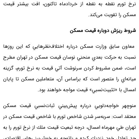
نرخ تورم نقطه به نقطه از خردادماه تاکنون، افت بیشتر قیمت
مسکن را تقویت می‌کند.
شروط ريزش دوباره قيمت مسكن
معاون سابق وزارت مسكن درباره اختلاف‌نظرهايي كه اين روزها
نسبت به حركت بعدي منحني نوسان قيمت مسكن در تهران مطرح
است، ضمن مشروط كردن سرنوشت آتي قيمت به نرخ تورم، گزينه
ميانه‌اي را متصور است كه براساس آن، متعاملين مسكن تا پايان
امسال با «تثبيت‌نسبي» قيمت مواجه خواهند بود.
منوچهر خواجه‌دلويي درباره پيش‌بيني ثبات‌نسبي قيمت مسكن
معتقد است: سربه‌سر شدن شاخص تورم با شاخص قيمت مسكن در
تهران طي مهرماه امسال، درجه تبعيت قيمت ملك از نرخ تورم را به
حد تعادل خود نزديك كرده و باتوجه به خوش‌بيني‌‌هاي اقتصادي