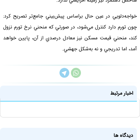
شاخص دستمزد نيز زمينه افزايشي ندارد.
خواجه‌دلويي در عين حال براساس پيش‌بيني جامع‌تر تصريح كرد:
چون تورم دارد كنترل مي‌شود، در صورتي كه منحني نرخ تورم نزول
كند، منحني قيمت مسكن نيز معادل درصدي از آن، پايين خواهد
آمد، اما تدريجي و نه به‌‌شكل جهشي.
اخبار مرتبط
دیدگاه ها