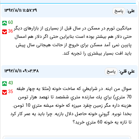
۱۳۹۲/۸/۱۱ ۱۱:۵۷:۲۹
علی:
پاسخ
60
میانگین تورم در مسکن در سال قبل از بسیاری از بازارهای دیگر
36
حتی دلار هم بیشتر بوده است بنابراین حتی اگر دلار هم امسال
پایین نمی آمد مسکن برای خروج از حالت هیجانی سال پیش
باید افت بسیار بیشتری را تجربه کند.
۱۳۹۲/۸/۱۱ ۰۹:۰۲:۳۸
علي قلي:
پاسخ
43
سوال من اينه. در شرايطي كه ساخت خونه (مثلا يه چهار طبقه
35
70 متري) براي يك سازنده متري ششصد تا نهصد هزار تومن
هزينه داره مگر زمين چقرد ميرزه كه خونه ميشه متري 10 تومن.
بخدا نوبره. گروني خونه حاصل دلال بازيه. چرا بايد يه عمر كار كرد
تا تازه يه خونه 60 متري خريد؟