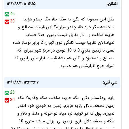
اشکان:
۱۳۹۲/۸/۱۱ ۱۰:۱۶:۱۵
46
مثل این میمونه که بگی یه سکه طلا مگه چقدر هزینه
30
ساختشه مگر خود طلا چقدر میارزه؟ اين قيمت مصالح و
هزینه ساخت و... در مقابل قيمت زمين اصلا حساب
نمياد.الان تقریبا قیمت کلنگی توی تهران 2 برابر نوساز شده
یعنی با زمين متري 8 تا 10 تومن در مرکز شهر تهران اگه
مصالح و دستمزد رايگان هم بشه قيمت آپارتمان پايين که
نمياد هيچ افزايشش هم حتميه.
علي قلي:
۱۳۹۲/۸/۱۱ ۱۲:۴۳:۴۷
26
بايد برعكسشو بگي. مگه هزينه ساخت سكه چقدره؟ مگه
30
زمين قحطه. دلال بازيه عزيزم. زمين به خودي خود انقدر
نميرزه. پول كه تو توليد نره مياد تو خونه و ملك و دلار و
سكه و ميشه دلال بازي. زمين بي ارزش ميشه متري 10