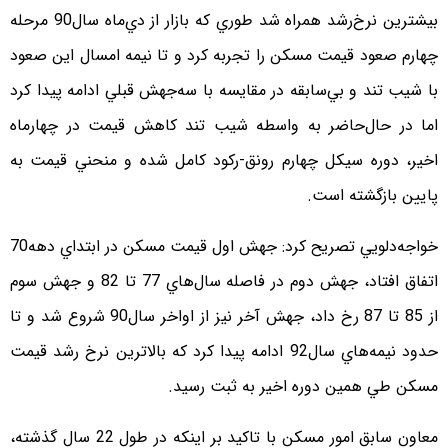
بيشترين نرخ‌رشد همراه شد طوري كه بازار از دي‌ماه سال90 مرحله
چهارم صعود قيمت مسكن را تجربه كرد و تا نيمه امسال اين صعود
با شيب تند و بي‌سابقه در مقايسه با سه‌جهش قبلي ادامه پيدا كرد
اما در حال‌حاضر به واسطه شيب تند كاهش قيمت در چهارماه
اخير، دوره سيكل چهارم رونق‌-ركود كامل شده و منحني قيمت به
پايين بازگشته است.
خواجه‌دلويي تصريح كرد: جهش اول قيمت مسكن در ابتداي دهه70
اتفاق افتاد، جهش دوم در فاصله سال‌هاي 77 تا 82 و جهش سوم
از 85 تا 87 رخ داد، جهش آخر نيز از اواخر سال90 شروع شد و تا
حدود نيمه‌هاي سال92 ادامه پيدا كرد كه بالاترين نرخ رشد قيمت
مسكن طي همين دوره اخير به ثبت رسيد.
معاون سابق امور مسكن با تاكيد بر اينكه در طول 22 سال گذشته،