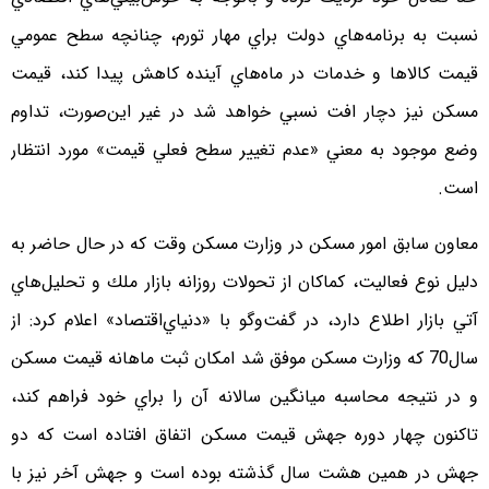
نسبت به برنامه‌هاي دولت براي مهار تورم، چنانچه سطح عمومي
قيمت كالاها و خدمات در ماه‌هاي آينده كاهش پيدا كند، قيمت
مسكن نيز دچار افت نسبي خواهد شد در غير اين‌صورت، تداوم
وضع موجود به معني «عدم تغيير سطح فعلي قيمت» مورد انتظار
است.
معاون سابق امور مسكن در وزارت مسكن وقت كه در حال حاضر به
دليل نوع فعاليت، كماكان از تحولات روزانه بازار ملك و تحليل‌هاي
آتي بازار اطلاع دارد، در گفت‌وگو با «دنياي‌اقتصاد» اعلام كرد: از
سال70 كه وزارت مسكن موفق شد امكان ثبت ماهانه قيمت مسكن
و در نتيجه محاسبه ميانگين سالانه آن را براي خود فراهم كند،
تاكنون چهار دوره جهش قيمت مسكن اتفاق افتاده است كه دو
جهش در همين هشت سال گذشته بوده است و جهش آخر نيز با