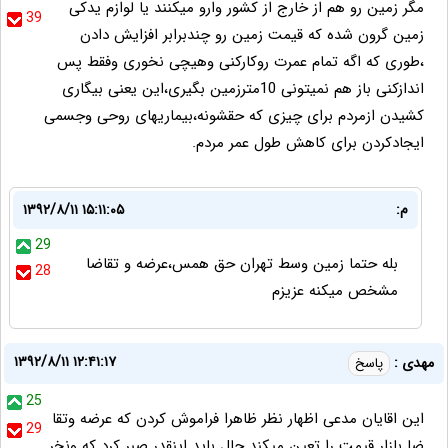
مگر زمین رو هم از خارج از کشور وارو میکنند یا لوازم یدکی
39
زمین گرون شده که قیمت زمین رو چندبرابر افزایش دادن
،طوری که اگه تمام عمرت روکارکنی وهیچی نخوری وفقط پس
اندازکنی باز هم نمیتونی 10مترزمین بگیری،این یعنی بیگاری
کشیدن ازمردم برای چیزی که حقشونه،بیماریهای روحی وجسمی
ایجادکردن برای کاهش طول عمر مردم.
م:
۱۳۹۲/۸/۱۱ ۱۵:۱۱:۰۵
29
بله حتما زمین وسط تهران حق همس،عرضه و تقاضا
28
مشخص میکنه عزیزم
۱۳۹۲/۸/۱۱ ۱۲:۴۱:۱۷
مهدی :
پاسخ
25
این اقایان مدعی اظهار نظر ظاهرا فراموش کردن که عرضه وتقا
29
ضا بازار قیمت را تعین میکند حال باید اینقدر صبر کرد که ونخر