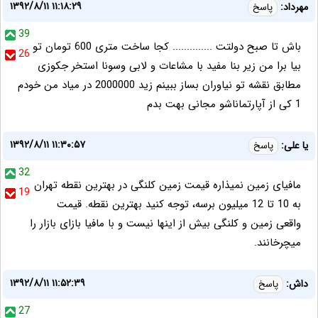
۱۳۹۲/۸/۱۱ ۱۱:۱۸:۲۹
مهرداد:
پاسخ
39
باش تا صبح دولتت .............. کجا ساخت متری 600 تومان تو
26
بیا برا من زیر بنا مفید با مشاعات و لابی وسونا استخر جکوزی
مطابق نقشه تو نیاوران بساز ببینم زید 2000000 در میاد من خودم
1 کی از آپارتماناشو مجانی بهت بدم
۱۳۹۲/۸/۱۱ ۱۱:۳۰:۵۷
یا علی:
پاسخ
32
مافیای زمین نمیذاره قیمت زمین کلنگی در بهترین نقطه تهران
19
به 10 تا 12 میلیون برسه، توجه کنید بهترین نقطه. قیمت
واقعی زمین و کلنگی بیش از اینها نیست و با مافیا بازای بازار را
میچرخانند.
۱۳۹۲/۸/۱۱ ۱۱:۵۲:۳۹
داش:
پاسخ
27