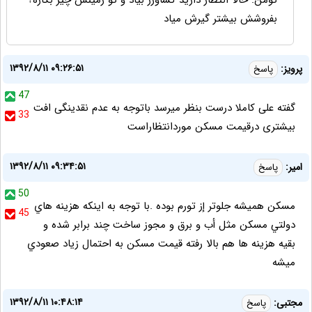
تومن. حالا انتظار داريد كشاورز بياد و تو زمينش چيز بكاره؟
بفروشش بيشتر گيرش مياد
۱۳۹۲/۸/۱۱ ۰۹:۲۶:۵۱
پرویز:
پاسخ
47
گفته علی کاملا درست بنظر میرسد باتوجه به عدم نقدینگی افت
33
بیشتری درقیمت مسکن موردانتظاراست
۱۳۹۲/۸/۱۱ ۰۹:۳۴:۵۱
امير:
پاسخ
50
مسكن هميشه جلوتر إز تورم بوده .با توجه به اينكه هزينه هاي
45
دولتي مسكن مثل أب و برق و مجوز ساخت چند برابر شده و
بقيه هزينه ها هم بالا رفته قيمت مسكن به احتمال زياد صعودي
ميشه
۱۳۹۲/۸/۱۱ ۱۰:۴۸:۱۴
مجتبی:
پاسخ