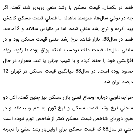
فقط در يكسال، قيمت مسكن با رشد منفي روبه‌رو شد، گفت: اگر
چه در برخي سال‌ها، متوسط ماهانه يا فصلي قيمت مسكن كاهش
پيدا كرده و نرخ رشد منفي شده، اما در مقياس سالانه و 12ماهه،
فقط در سال88، بازار شاهد نرخ رشد منفي قيمت مسكن بود و در
مابقي سال‌ها، قيمت ملك برحسب اينكه رونق بوده يا ركود، روند
افزايشي خود را حفظ كرده و با شيب جزئي يا تند، همواره در حال
صعود بوده است. در سال88 ميانگين قيمت مسكن در تهران 12
درصد ارزان شد.
خواجه‌دلويي درباره اوضاع فعلي بازار مسكن نيز چنين گفت: الان دو
منحني نرخ رشد قيمت مسكن و نرخ تورم به هم رسيده‌اند و در
هيچ دوره‌اي شاخص قيمت مسكن كمتر از شاخص تورم نبوده است
حتي در سال88 كه قيمت مسكن براي اولين‌‌بار رشد منفي را تجربه