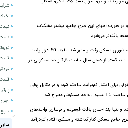
مربوط به زمین، میزان تسهیلات بانکی، اسکان
شرایط
اختلا
ح جامع مسکن از سال 85 متوقف شد و در صورت احیای این طرح جامع، بیشتر مشکلات
قیمت سک
 یافته‌تر می‌شود.
قیمت سک
تویوتا bZ5 برای نخستین بار وارد بازار ای
وی خاطر نشان کرد: از سال 85 تاکنون طرح جامع مسکن به شورای مسکن رفت و مقرر شد سالانه 50 هزار واحد
قیمت سک
مسکونی برای اقشار کم‌درآمد ساخته شود اما این اتفاق رخ نداد،‌ گفت: از همان سال ساخت 1.5 واحد مسکونی در
فروش فور
قیمت ج
مقرر شد سالانه 50 هزار واحد مسکونی برای اقشار کم‌درآمد ساخته شود و در مقابل پولی
پارکی
نی مطرح شد.
اجرای
د و تنها بند احیای بافت فرسوده و نوسازی واحد‌های
طرح ج
 قوت خود باقی ماند، گفت: 19 جلد از طرح جامع مسکن کنار گذاشته و مسکن اقشار کم‌درآمد
سایر 