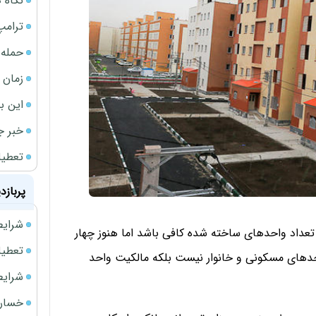
نگاه د
ترامپ
حمله 
زمان ش
این ب
خبر ج
تعطیلی نخس
پربازد
شرایط فروش 
تعداد واحد‌های ساخته شده کافی باشد اما هنوز چهار
تعطیلی ادا
حدهای مسکونی و خانوار نیست بلکه مالکیت واحد
شرایط فرو
خسارت