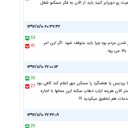
یت رو دوبرابر کنید باید از الان به فکر مسکنو شغل
۱۳۹۲/۸/۱۰ ۲۰:۳۷:۳۲
53
دن مردم بود.چرا باید متوقف شود .اگر این امر
41
الا می رود.
۱۳۹۲/۸/۱۰ ۲۲:۰۰:۱۳
32
ا پردیس یا هشتگرد را مسکن مهر اعلام کند کافی بود
27
شهری برج ارزانقیمت میساخت نه با فاصله70کیلومتر الان هزینه ایاب ذهاب سکنه این محلها با اجاره
دمات هم تحقیق میکردید !!!
۱۳۹۲/۸/۱۰ ۲۲:۴۲:۰۹
29