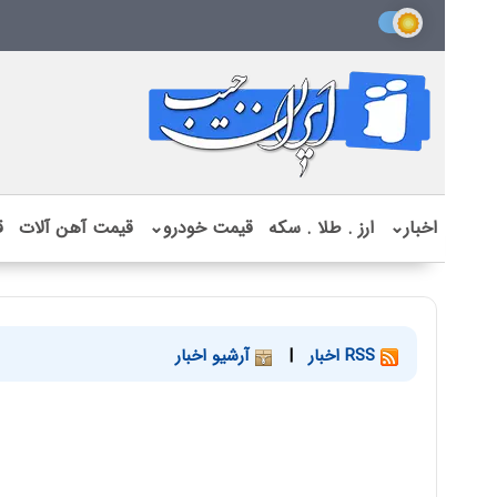
اخبار
⌄
ارز . طلا . سکه
قیمت خودرو
⌄
قیمت آهن آلات
ق
RSS اخبار
|
آرشیو اخبار