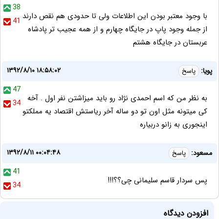
38
با وجود معتبر بودن این اطلاعات ولی تا حدودی هم نقص دارند
41
از جمله وجود پاپ در جایگاه چهارم و از همه عجیب تر پادشاه
عربستان در جایگاه هشتم
۱۳۹۲/۸/۱۰ ۱۸:۵۸:۰۲
پویا:
پاسخ
47
به نظر من که اسم احمدی نژاد رو باید میزاشتن نفر اول . آخه
34
کی میتونه مثل اون تو دو ساله آخر ریاستش اقتصاد یه مملکتو
اینجوری به زانو دربیاره
۱۳۹۲/۸/۱۱ ۰۰:۰۴:۴۸
مسعود:
پاسخ
41
پس سردار قاسم سلیمانی چی؟؟!!!
34
افزودن دیدگاه