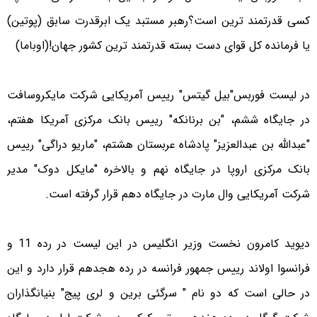
کسی قدرتمند ترین است؟رهبر مستبد یک ابرقدرت سابق (پوتین)
یا فرمانده کل قوای دست بسته قدرتمند ترین کشور جهان!(اوباما)
در لیست فوربس"بیل گیتس" رییس آمریکایی شرکت مایکروسافت
در جایگاه ششم، "بن برنانکه" رییس بانک مرکزی آمریکا هفتم،
"عبدالله بن عبدالعزیز" پادشاه عربستان هشتم، "ماریو دراگی" رییس
بانک مرکزی اروپا در جایگاه نهم و بالاخره "مایکل دوک" مدیر
شرکت آمریکایی وال مارت در جایگاه دهم قرار گرفته است.
دیوید کامرون نخست وزیر انگلیس در این لیست در رده 11 و
فرانسوا اولاند رییس جمهور فرانسه در رده هجدهم قرار دارد و این
در حالی است که دو نام " سرگئی برين و لری پيج" بنیانگذاران