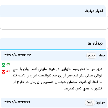
اخبار مرتبط
دیدگاه ها
۱۳۹۲/۸/۱۰ ۱۴:۵۲:۳۳
جواد:
پاسخ
49
عزيز من ما تحريميم بنابراين در هيچ سايتي اسم ايران را نمي
43
تواني ببيني فكر كنم خبر گزاري هم نتوانست ايران را لايك كند.
ما فقط ابر قدرت مردمان خودمان هستيم و زورمان در خارج از
كشور به هيچ كس نميرسد
۱۳۹۲/۸/۱۰ ۱۴:۴۵:۲۹
مهدی:
پاسخ