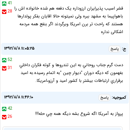
41
قشر اسیب پذیرایران ارزوداره یک دفعه هم شده خانواده اش را
28
باهواپیما به مشهد ببره ولی نمیتونه حالا اقایان بفکر پولدارها
هستند که راحت تر برن امریکا وبرگردند اگر بنفع همه مردمه
اشکالی نداره
۱۳۹۲/۸/۸ ۱۱:۰۵:۲۵
ح:
پاسخ
52
دمت گرم جناب روحاني به اين تندروها و کوته فکران داخلي
31
بفهمون که ديگه دوران "ديوار چين "به اتمام رسيده.به اميد
برقراري ارتباطات بيشتر با کشور اميد و آرزو،امريکا.
۱۳۹۲/۸/۸ ۱۱:۴۶:۱۰
كمبوجيه:
پاسخ
42
پرواز به آمريكا اگه شروع بشه ديگه همه چي حله!!!
26