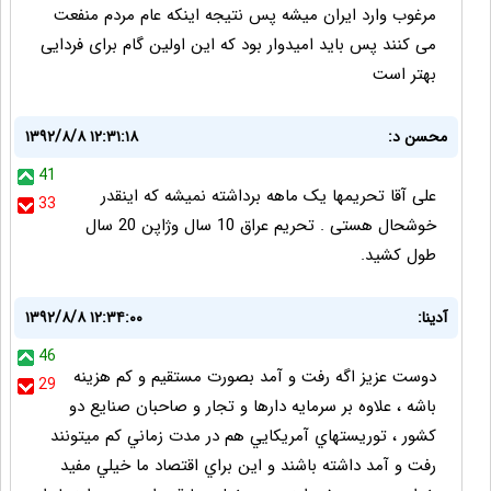
مرغوب وارد ایران میشه پس نتیجه اینکه عام مردم منفعت
می کنند پس باید امیدوار بود که این اولین گام برای فردایی
بهتر است
محسن د:
۱۳۹۲/۸/۸ ۱۲:۳۱:۱۸
41
علی آقا تحریمها یک ماهه برداشته نمیشه که اینقدر
33
خوشحال هستی . تحریم عراق 10 سال وژاپن 20 سال
طول کشید.
آدينا:
۱۳۹۲/۸/۸ ۱۲:۳۴:۰۰
46
دوست عزيز اگه رفت و آمد بصورت مستقيم و كم هزينه
29
باشه ، علاوه بر سرمايه دارها و تجار و صاحبان صنايع دو
كشور ، توريستهاي آمريكايي هم در مدت زماني كم ميتونند
رفت و آمد داشته باشند و اين براي اقتصاد ما خيلي مفيد