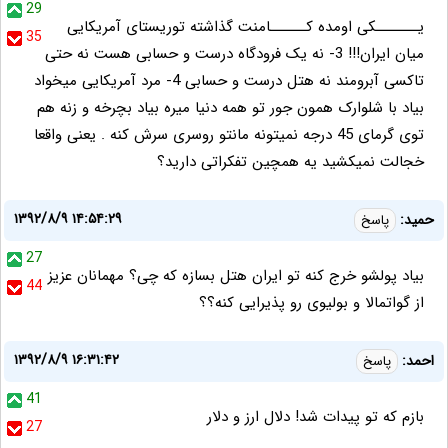
29
یـــــــکی اومده کــــــامنت گذاشته توریستای آمریکایی
35
میان ایران!!! 3- نه یک فرودگاه درست و حسابی هست نه حتی
تاکسی آبرومند نه هتل درست و حسابی 4- مرد آمریکایی میخواد
بیاد با شلوارک همون جور تو همه دنیا میره بیاد بچرخه و زنه هم
توی گرمای 45 درجه نمیتونه مانتو روسری سرش کنه . یعنی واقعا
خجالت نمیکشید یه همچین تفکراتی دارید؟
۱۳۹۲/۸/۹ ۱۴:۵۴:۲۹
حمید:
پاسخ
27
بیاد پولشو خرج کنه تو ایران هتل بسازه که چی؟ مهمانان عزیز
44
از گواتمالا و بولیوی رو پذیرایی کنه؟؟
۱۳۹۲/۸/۹ ۱۶:۳۱:۴۲
احمد:
پاسخ
41
بازم که تو پیدات شد! دلال ارز و دلار
27