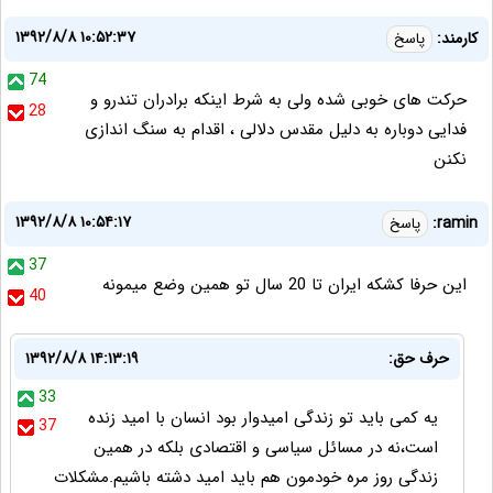
۱۳۹۲/۸/۸ ۱۰:۵۲:۳۷
کارمند:
پاسخ
74
حرکت های خوبی شده ولی به شرط اینکه برادران تندرو و
28
فدایی دوباره به دلیل مقدس دلالی ، اقدام به سنگ اندازی
نکنن
۱۳۹۲/۸/۸ ۱۰:۵۴:۱۷
ramin:
پاسخ
37
اين حرفا كشكه ايران تا 20 سال تو همين وضع ميمونه
40
حرف حق:
۱۳۹۲/۸/۸ ۱۴:۱۳:۱۹
33
یه کمی باید تو زندگی امیدوار بود انسان با امید زنده
37
است،نه در مسائل سیاسی و اقتصادی بلکه در همین
زندگی روز مره خودمون هم باید امید دشته باشیم.مشکلات