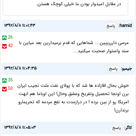
در مقابل امیدوار بودن ما خیلی کوچک هستن.
۱۳۹۲/۸/۸ ۱۱:۰۱:۴۳
hamid:
پاسخ
26
مرسی دارررییین.... شماهایی که قدم برمیدارین بعد میاین با
42
سند واستوار صحبت میکنید....
۱۳۹۲/۸/۸ ۱۱:۰۴:۳۵
جیمبو:
پاسخ
35
خوش بحال اقازاده ها شد که با پولای نفت ملت نجیب ایران
50
برن اونجا تحصیل وتفریح وعشق وحال! این اوباما هم ابهت
امریکا رو از بین برده ! در درازمدت به نفع مردمه که تحریمارو
برندارن!
۱۳۹۲/۸/۸ ۱۱:۰۵:۰۳
کاگر:
پاسخ