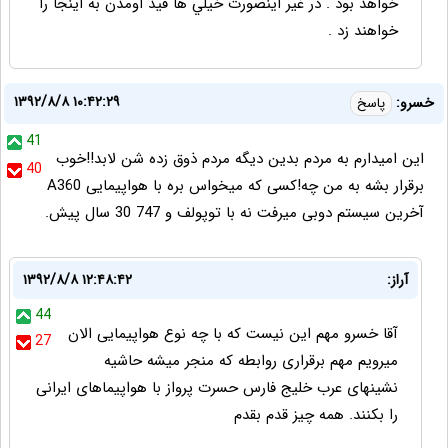
خواهد بود . در غير اينصورت خيلي ها قيد اومدن به اينجا را
خواهند زد .
۱۳۹۲/۸/۸ ۱۰:۴۲:۲۹
خسرو:
پاسخ
41
این امیدارم به مردم بدین دیگه مردم ذوق زده شن لابد!!خوب
40
برقرار بشه به من چه!کسی که میخواس بره با هواپیمایی A360
آخرین سیستم دوبی میرفت نه با توپولف و 747 30 سال پیش.
آراز:
۱۳۹۲/۸/۸ ۱۲:۴۸:۴۲
44
آقا خسرو مهم این نیست که با چه نوع هواپیمایی الان
27
میرویم مهم برقراری روابطه که منجر میشه حاشیه
نشینهای عرب خلیج فارس حسرت پرواز با هواپیماهای ایرانی
را بکنند. همه چیز قدم بقدم