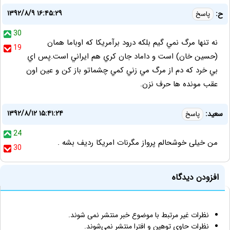
۱۳۹۲/۸/۹ ۱۶:۴۵:۲۹
ح:
پاسخ
30
نه تنها مرگ نمي گيم بلکه درود برآمريکا که اوباما همان
19
(حسين خان) است و داماد جان کري هم ايراني است.پس اي
بي خرد که دم از مرگ مي زني کمي چشماتو باز کن و عين اون
عقب مونده ها حرف نزن.
۱۳۹۲/۸/۱۲ ۱۵:۴۱:۲۴
سعید:
پاسخ
24
من خیلی خوشحالم پرواز مگرنات امریکا ردیف بشه .
30
افزودن دیدگاه
نظرات غیر مرتبط با موضوع خبر منتشر نمی شوند.
نظرات حاوی توهین و افترا منتشر نمی‌شوند.