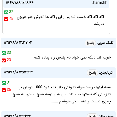
۱۳۹۲/۸/۸ ۱۲:۱۶:۴۴
hamidrf:
32
اگه اگه اگه خسته شديم از اين اگه ها آخرش هم هيچي
45
نميشه
۱۳۹۲/۸/۸ ۱۲:۳۷:۰۴
تفنگ سرپر:
پاسخ
33
خوب شد دیگه نمی خواد دم پلیس راه پیاده شیم
23
۱۳۹۲/۸/۸ ۱۲:۵۴:۴۳
اذربايجان:
پاسخ
31
همه اينها در حد حرفه تا وقتي دلار تا حدود 1000 تومان نرسه
35
تا زماني كه قيمتها به مانند سال قبل نرسه هيچ اميدي به هيچ
چيزي نيست و فقط الكي خوشيم .......
۱۳۹۲/۸/۸ ۱۴:۱۹:۲۴
حرف حق:
پاسخ