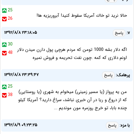
25
حالا نريد تو خاك آمريكا سقوط كنيد! آبروريزيه ها!
26
۱۳۹۲/۸/۸ ۲۳:۱۸:۰۵
v:
پاسخ
30
اگه دلار بشه 1000 تومن که مردم هرچی پول دارن میدن دلار
48
اونم دلاری که کمه .چون نفت تحریمه و فروش نمیره
۱۳۹۲/۸/۸ ۲۳:۳۹:۴۷
پرهامک:
پاسخ
25
من یه پرواز (یا مسیر زمینی) میخوام به شهری (یا روستایی)
38
که از دروغ و ریا در آن خبری نباشد، سراغ دارید؟ آمریکا کیلو
چنده بابا، تو خرج روزمره مون موندیم ...
۱۳۹۲/۸/۹ ۰۹:۲۳:۲۵
با مزه:
پاسخ