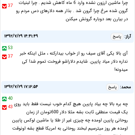
چرا ماشین ارزون نشده وارد 6 ماه کاهش شدیم . چرا لبنیات
37
گرون شده مرغ چرا گرون شد . بذار همه دلارهای دس مردم رو
در بیارن بعد دوباره گرونش میکنن
۱۳۹۲/۷/۲۹ ۱۴:۴۱:۴۹
آراز:
پاسخ
53
آی بالا یکی آقای سیف رو از خواب بیدارکنه ، مثل اینکه خبر
37
نداره دلار میاد پایین. شایدم دلاراشو فروخت تموم شد! کی
میدونه!
۱۳۹۲/۷/۲۹ ۱۷:۱۶:۵۴
محمد:
پاسخ
40
چه بره بالا چه بیاد پایین هیچ کدام خوب نیست فقط باید روی
43
یک قیمت منطقی ثابت بشه مثلا دلار 600تومان از زمان
روحانی پایین اومده چه چیزی غیر از طلا یا ماشین لوکس پایین
اومده هر روز میترسیم لبخند روحانی به امریکا قطع بشه اونوقت