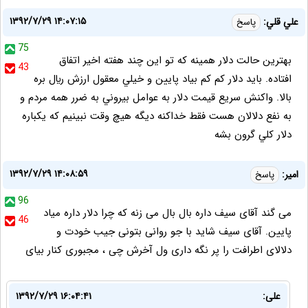
۱۳۹۲/۷/۲۹ ۱۴:۰۷:۱۵
علي قلي:
پاسخ
75
بهترين حالت دلار همينه كه تو اين چند هفته اخير اتفاق
43
افتاده. بايد دلار كم كم بياد پايين و خيلي معقول ارزش ريال بره
بالا. واكنش سريع قيمت دلار به عوامل بيروني به ضرر همه مردم و
به نفع دلالان هست فقط خداكنه ديگه هيچ وقت نبينيم كه يكباره
دلار كلي گرون بشه
۱۳۹۲/۷/۲۹ ۱۴:۰۸:۵۹
امیر:
پاسخ
96
می گند آقای سیف داره بال بال می زنه که چرا دلار داره میاد
46
پایین. آقای سیف شاید با جو روانی بتونی جیب خودت و
دلالای اطرافت را پر نگه داری ول آخرش چی ، مجبوری کنار بیای
علی:
۱۳۹۲/۷/۲۹ ۱۶:۰۴:۴۱