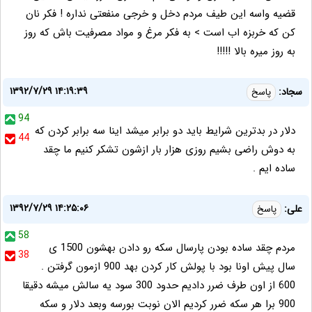
قضیه واسه این طیف مردم دخل و خرجی منفعتی نداره ! فکر نان
کن که خربزه اب است > به فکر مرغ و مواد مصرفیت باش که روز
به روز میره بالا !!!!!
۱۳۹۲/۷/۲۹ ۱۴:۱۹:۳۹
سجاد:
پاسخ
94
دلار در بدترین شرایط باید دو برابر میشد اینا سه برابر کردن که
44
به دوش راضی بشیم روزی هزار بار ازشون تشکر کنیم ما چقد
ساده ایم .
۱۳۹۲/۷/۲۹ ۱۴:۲۵:۰۶
علی:
پاسخ
58
مردم چقد ساده بودن پارسال سکه رو دادن بهشون 1500 ی
38
سال پیش اونا بود با پولش کار کردن بهد 900 ازمون گرفتن .
600 از اون طرف ضرر دادیم حدود 300 سود یه سالش میشه دقیقا
900 برا هر سکه ضرر کردیم الان نوبت بورسه وبعد دلار و سکه