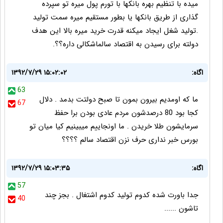
میده با تنظیم بهره بانکها با تورم پول میره تو سپرده
گذاری از طریق بانکها یا بطور مستقیم میره سمت تولید
.تولید شغل ایجاد میکنه قدرت خرید میره بالا این هدف
دولته برای رسیدن به اقتصاد سالماشکالی داره؟؟.
اگاه:
۱۳۹۲/۷/۲۹ ۱۵:۰۲:۰۲
63
ما که اومدیم بیرون بمون تا صبح دولتت بدمد . دلال
67
کجا بود 80 درصدشون مردم عادی بودن برا حفظ
سرمایشون طلا خریدن . ما اونجاییم میبینیم کیا میان تو
بورس خبر نداری حرف نزن اقتصاد سالم ؟؟؟؟
اگاه:
۱۳۹۲/۷/۲۹ ۱۵:۰۳:۳۵
57
جدا باورت شده کدوم تولید کدوم اشتغال . بجز چند
40
تاشون ......