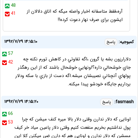
48
آره،فقط متاسفانه اخبار واصله میگه که اتاق دلالان از
41
ایشون برای صرف نهار دعوت کرده!!
۱۳۹۲/۷/۲۹ ۱۴:۱۵:۱۰
كمبوجيه:
پاسخ
57
دلارارزون بشه يا گرون ،اگه تفاوتي در كاهش تورم نكنه چه
42
جاي خوشحالي داره؟اونهايي خوشحال باشند كه از اين رهگذر
پولهاي آنچناني نصيبشان ميشه.اگه دست از بازي با سكه ودلار
برداريم جايگاه خودشو پيدا ميكنه.
۱۳۹۲/۷/۲۹ ۱۴:۱۵:۲۰
fasmash:
پاسخ
66
اونایی که دلار ندارن وقتی دلار بالا میره کنف میشن که چرا
53
پول نداشتیم بخریم منفعت کنیم وقتی دلار پاعین میاد خر کیف
مسشن که دلار ندارن و اونایی هم که دارن ضرر میکنن کلا این