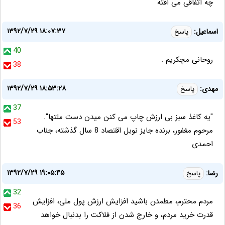
چه اتفاقی می افته
۱۳۹۲/۷/۲۹ ۱۸:۰۷:۳۷
اسماعیل:
پاسخ
40
روحانی مچکریم .
38
۱۳۹۲/۷/۲۹ ۱۸:۵۳:۲۸
مهدی:
پاسخ
37
"یه کاغذ سبز بی ارزش چاپ می کنن میدن دست ملتها".
53
مرحوم مغفور، برنده جایز نوبل اقتصاد 8 سال گذشته، جناب
احمدی
۱۳۹۲/۷/۲۹ ۱۹:۰۵:۴۵
رضا:
پاسخ
32
مردم محترم، مطمئن باشید افزایش ارزش پول ملی، افزایش
36
قدرت خرید مردم، و خارج شدن از فلاکت را بدنبال خواهد