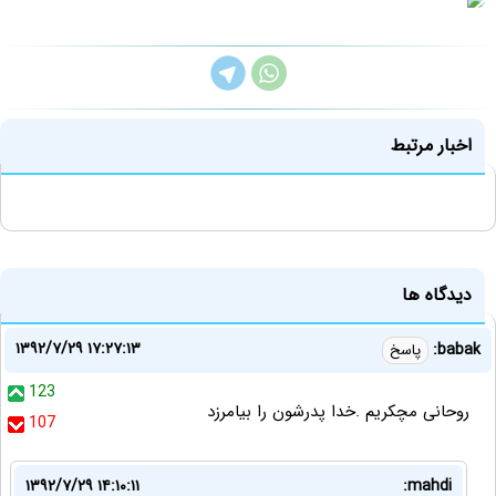
اخبار مرتبط
دیدگاه ها
۱۳۹۲/۷/۲۹ ۱۷:۲۷:۱۳
babak:
پاسخ
123
روحانی مچکریم .خدا پدرشون را بیامرزد
107
۱۳۹۲/۷/۲۹ ۱۴:۱۰:۱۱
mahdi: