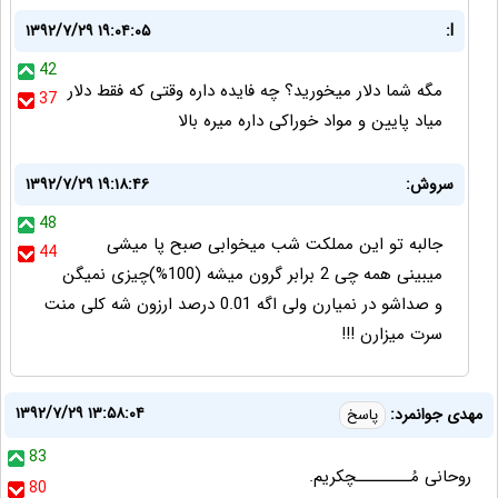
۱۳۹۲/۷/۲۹ ۱۹:۰۴:۰۵
l:
42
مگه شما دلار میخورید؟ چه فایده داره وقتی که فقط دلار
37
میاد پایین و مواد خوراکی داره میره بالا
سروش:
۱۳۹۲/۷/۲۹ ۱۹:۱۸:۴۶
48
جالبه تو این مملکت شب میخوابی صبح پا میشی
44
میبینی همه چی 2 برابر گرون میشه (100%)چیزی نمیگن
و صداشو در نمیارن ولی اگه 0.01 درصد ارزون شه کلی منت
سرت میزارن !!!
۱۳۹۲/۷/۲۹ ۱۳:۵۸:۰۴
مهدی جوانمرد:
پاسخ
83
روحانی مُــــــــچکریم.
80