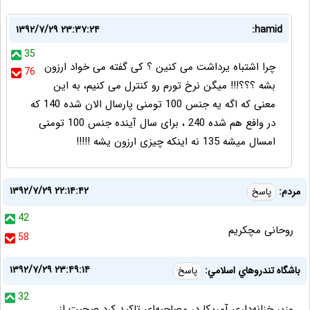
۱۳۹۲/۷/۲۹ ۲۳:۳۷:۲۴
hamid:
35
چرا اشتباه یرداشت می کنین ؟ کی گفته می خواد ارزون
76
بشه ؟؟؟!!! میگن نرخ تورم رو کنترل می کنیم، به این
معنی که اگه یه جنس 100 تومنی پارسال الان شده 140 که
در وافع هم شده 240 ، برای سال آینده جنس 100 تومنی
امسال میشه 135 نه اینکه چیزی ارزون یشه !!!!!
۱۳۹۲/۷/۲۹ ۲۲:۱۴:۴۲
مردم:
پاسخ
42
روحانی مچکریم
58
۱۳۹۲/۷/۲۹ ۲۳:۴۹:۱۴
باشگاه تندروهاي اسلامي:
پاسخ
32
وزیر خزانه‌داری آمریکا در مصاحبه‌ای تاکید کرد صحبت از