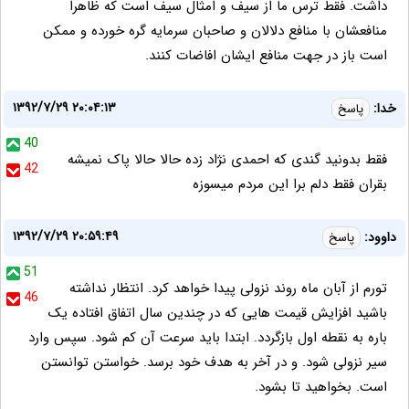
داشت. فقط ترس ما از سیف و امثال سیف است که ظاهرا
منافعشان با منافع دلالان و صاحبان سرمایه گره خورده و ممکن
است باز در جهت منافع ایشان افاضات کنند.
۱۳۹۲/۷/۲۹ ۲۰:۰۴:۱۳
خدا:
پاسخ
40
فقط بدونید گندی که احمدی نژاد زده حالا حالا پاک نمیشه
42
بقران فقط دلم برا این مردم میسوزه
۱۳۹۲/۷/۲۹ ۲۰:۵۹:۴۹
داوود:
پاسخ
51
تورم از آبان ماه روند نزولی پیدا خواهد کرد. انتظار نداشته
46
باشید افزایش قیمت هایی که در چندین سال اتفاق افتاده یک
باره به نقطه اول بازگردد. ابتدا باید سرعت آن کم شود. سپس وارد
سیر نزولی شود. و در آخر به هدف خود برسد. خواستن توانستن
است. بخواهید تا بشود.