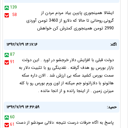
139
ایشالا همینجوری پایین بیاد مردم مردن از
58
گرونی.روحانی تا حالا که دلارو از 3460 تومن آوردی
2990 تومن همینجوری کمترش کن خواهش
اگاه:
۱۳۹۲/۷/۲۹ ۱۴:۱۷:۱۶
87
دولت قبلی با افزایش دلار خرجشو در اورد . این دولت
91
بازار بورس رو هدف گرفته . نقدینگی رو با تثبیت دلار به
سمت بورس کشید سکه بی ارزش شد . الان داره سکه
هاتونو با دلاراتونو جم میکنه از اون ورم بورس رو با کله
میزنن زمین . از اینجا رانده و از انجا مانده .
حمید:
۱۳۹۲/۷/۲۹ ۱۴:۴۶:۵۹
60
پاسخ به اگاه حرفات درست نتیجه :دلالی سودشو از دست
61