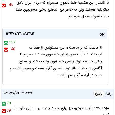
با انتشار این عکسها فقط دلمون میسوزه که مردم ایران لایق
46
بهترینها هستند ولی به خاطر بی لیاقتی برخی مسولیین فقط
باید حسرت به دل بمونییم
نون:
۱۳۹۲/۷/۲۹ ۱۳:۲۷:۱۶
117
از ماست که بر ماست ، این مسئولین از فضا که
46
نیومدند ؟ مال همین ایران خودمون هستند ، مردم تا
وقتی که به حقوق واقعی خودشون واقف نشند و سطح
آگاهی در جامعه بالا نره ، همین آش هست و همین کاسه و
شاید در آینده آش هم نباشه
۱۳۹۲/۷/۲۹ ۱۳:۰۱:۳۴
رضا:
پاسخ
78
م‍‍ژده م‍ژده ايران خودرو نيز براي سمند چنين برنامه اي دارد باور
69