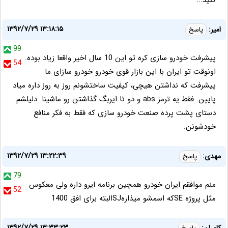
كنيد...
۱۳۹۲/۷/۲۹ ۱۳:۱۸:۱۵
امیر:
پاسخ
99
پیشرفت خودرو سازی کره تو این 10 سال اخیر واقعا زیاد بوده.
54
اونوقت تو ایران با این بازار قوی خودرو خودرو سازای ما
پیشرفت که نداشتن هیچی، کیفیت ساختشونم روز به روز داره میاد
پایین. فقط یه ترمز abs و دو تا ایربگ گذاشتن رو ماشینا. دلیلشم
دستای پشت پرده صنعت خودرو سازی که فقط به فکر منافع
خودشونن.
۱۳۹۲/۷/۲۹ ۱۳:۲۲:۳۹
مهدی:
پاسخ
79
منم موافقم ایران خودرو همچین برنامه ایرو داره ولی معکوس
52
مثل پروژه SEکه اسمشو میذارهSJالبته برای افق 1400
۱۳۹۲/۷/۲۹ ۱۳:۳۳:۲۳