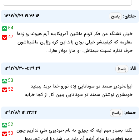
۱۳۹۲/۷/۲۹ ۱۹:۳۶:۱۶
جغتای:
پاسخ
54
خیلی قشنگه من فکر کردم ماشین آمریکاییه آرم هیوندارو زده!
47
معلومه که کیفیتشو خیلی بردن بالا.این کره وژاپن ماشیناشون
حرف نداره نسبت قیمتاش. او هارا بولار هارا...
۱۳۹۲/۷/۳۰ ۰۱:۳۹:۴۹
Ali:
پاسخ
53
ايرانخودرو سمند تو سوناتايي زده تورو خدا بريد ببينيد
52
خودشون نوشتن سمند تو سوناتايي ببين كار از كجا خرابه
۱۳۹۲/۸/۱ ۱۴:۲۲:۴۴
حسام:
پاسخ
52
نكته بسيار مهم اينه كه چيزي به نام خودروي ملي نداريم چون
53
همه قطعات يا مواد أوليه أن وارد مي شد وبا اين تحريمها