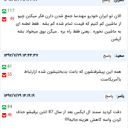
کامران:
پاسخ
117
الان تو ایران خودرو مهندسا جمع شدن دارن فکر میکنن چیو
49
از ماشین کم کنیم که قیمت تمام شده کم بشه ..فقط لطمه ای
به ماشین نخوره ..یعنی فقط راه بره ..میگن بوق میخواد بشه
آپشن
۱۳۹۲/۷/۲۹ ۱۳:۴۴:۳۷
سعید:
پاسخ
81
همه این پیشرفتشون که باعث بدبختیشون شده ازارتباط
55
باآمریکاست
۱۳۹۲/۷/۲۹ ۱۴:۱۹:۱۹
یاسر:
پاسخ
84
دقت کردید سمند ال ایکس بعد از سال 87 انتن برقیشو حذف
46
کردن واسه کاهش هزینه.جالبه!!!!