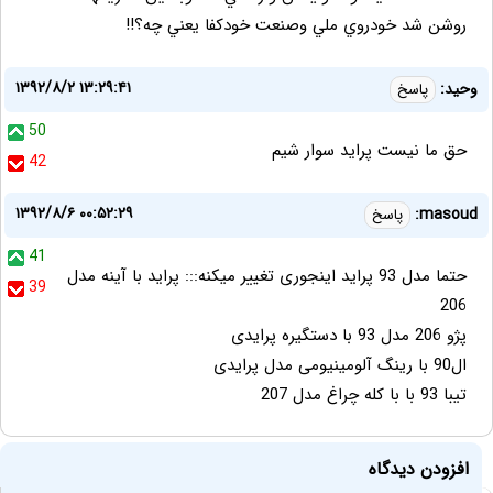
روشن شد خودروي ملي وصنعت خودكفا يعني چه؟!!
۱۳۹۲/۸/۲ ۱۳:۲۹:۴۱
وحید:
پاسخ
50
حق ما نیست پراید سوار شیم
42
۱۳۹۲/۸/۶ ۰۰:۵۲:۲۹
masoud:
پاسخ
41
حتما مدل 93 پراید اینجوری تغییر میکنه::: پراید با آینه مدل
39
206
پژو 206 مدل 93 با دستگیره پرایدی
ال90 با رینگ آلومینیومی مدل پرایدی
تیبا 93 با با کله چراغ مدل 207
افزودن دیدگاه