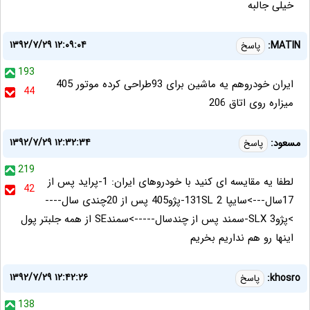
خیلی جالبه
۱۳۹۲/۷/۲۹ ۱۲:۰۹:۰۴
MATIN:
پاسخ
193
ایران خودروهم یه ماشین برای 93طراحی کرده موتور 405
44
میزاره روی اتاق 206
۱۳۹۲/۷/۲۹ ۱۲:۳۲:۳۴
مسعود:
پاسخ
219
لطفا یه مقایسه ای کنید با خودروهای ایران: 1-پراید پس از
42
17سال--->سایپا 131SL 2-پژو405 پس از 20چندی سال----
>پژوSLX 3-سمند پس از چندسال----->سمندSE از همه جلبتر پول
اینها رو هم نداریم بخریم
۱۳۹۲/۷/۲۹ ۱۲:۴۲:۲۶
khosro:
پاسخ
138