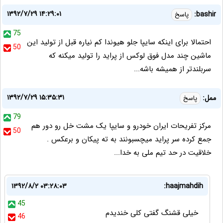
۱۳۹۲/۷/۲۹ ۱۴:۲۹:۰۱
bashir:
پاسخ
75
احتمالا برای اینکه سایپا جلو هیوندا کم نیاره قبل از تولید این
50
ماشین چند مدل فوق لوکس از پراید را تولید میکنه که
سربلندتر از همیشه باشه...
۱۳۹۲/۷/۲۹ ۱۵:۳۵:۳۱
ممل:
پاسخ
79
مرکز تفریحات ایران خودرو و سایپا یک مشت خل رو دور هم
50
جمع کرده سر پراید میچسبونند به ته پیکان و برعکس .
خلاقیت در حد تیم ملی به خدا...
۱۳۹۲/۸/۲ ۰۳:۲۸:۰۳
haajmahdih:
45
خیلی قشنگ گفتی کلی خندیدم
46