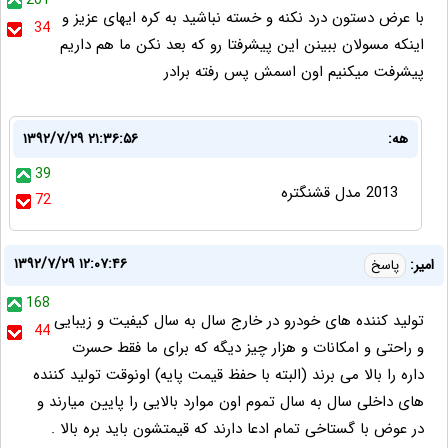
201
با عرض دستون درد نکنه و خسته نباشید به کره ایهای عزیز و
34
اینکه مسولان ببینن این پیشرفتا رو که بعد نکن ما هم داریم
پیشرفت میکنیم اون اسمش پس رفته برادر
هه:
۱۳۹۲/۷/۲۹ ۲۱:۳۶:۵۶
39
2013 مدل قشنگتره
72
۱۳۹۲/۷/۲۹ ۱۲:۰۷:۴۶
امیر:
پاسخ
168
تولید کننده های خودرو در خارج سال به سال کیفیت و زیبایی
44
و راحتی و امکانات و هزار چیز دیگه که برای ما فقط حسرت
داره را بالا می برند (البته با حفظ قیمت پایه) اونوقت تولید کننده
های داخلی سال به سال تموم اون موارد بالایی را پایین میارند و
در عوض با گستاخی تمام ادعا دارند که قیمتشون باید بره بالا .