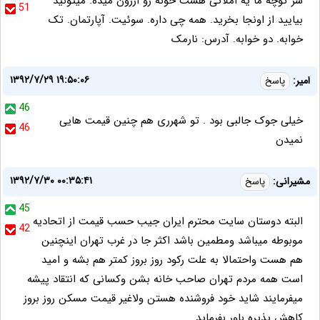
سر کوچه ما یه املاکی هست خونه رو ارزون میده. میتونید
51
بیایید از اونجا بخرید. همه چی داره. سوئیت. آپارتمان. تک
خوابه. دو خوابه. آدرس: نارمک
۱۳۹۲/۷/۲۹ ۱۹:۵۰:۰۶
امیر:
پاسخ
46
خیلی جوک جالبی بود . تو شهرری هم چنین قیمت هایی
46
نمیدن
۱۳۹۲/۷/۳۰ ۰۰:۳۵:۴۱
مشیرانی:
پاسخ
45
البته دوستان سایت محترم ایران جیب حسب قیمت از اتحادیه
42
موبوطه میباشد ومطمین باشد اکثر جا در غرب تهران اینچنین
هم هست واحتمالا به علت رکود روز بروز کمتر هم بشه و امید
است همه مردم تهران صاحب خانه بشن وکسانی که انتقاد پیشه
میفرمایند شاید خود فروشنده هستن ولاغیر قیمت مسکن روز بروز
کاهش پذیره باور بفرماید.