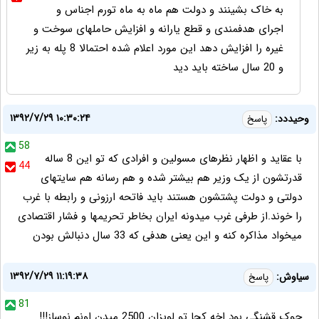
به خاک بشینند و دولت هم ماه به ماه تورم اجناس و
اجرای هدفمندی و قطع یارانه و افزایش حاملهای سوخت و
غیره را افزایش دهد این مورد اعلام شده احتمالا 8 پله به زیر
و 20 سال ساخته باید دید
۱۳۹۲/۷/۲۹ ۱۰:۳۰:۲۴
وحیددد:
پاسخ
58
با عقاید و اظهار نظرهای مسولین و افرادی که تو این 8 ساله
44
قدرتشون از یک وزیر هم بیشتر شده و هم رسانه هم سایتهای
دولتی و دولت پشتشون هستند باید فاتحه ارزونی و رابطه با غرب
را خوند.از طرفی غرب میدونه ایران بخاطر تحریمها و فشار اقتصادی
میخواد مذاکره کنه و این یعنی هدفی که 33 سال دنبالش بودن
۱۳۹۲/۷/۲۹ ۱۱:۱۹:۳۸
سیاوش:
پاسخ
81
جوک قشنگی بود اخه کجا تو لویزان 2500 میدن اونم نوساز!!!