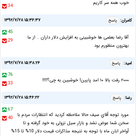
خوب همه سر کاریم
34
۱۳۹۲/۷/۲۸ ۱۵:۳۶:۳۷
کامران:
پاسخ
45
آقا رضا بعضی ها خوشبینی به افزایش دلار داران .. از ما
29
بهترون منظورم بود
۱۳۹۲/۷/۲۸ ۱۵:۳۸:۲۶
اميد:
پاسخ
76
٢٠٠٠ رفت بالا ١٠ امد پايين! خوشبين به چى؟!!!!
33
۱۳۹۲/۷/۲۸ ۱۵:۴۶:۲۲
رضا:
پاسخ
67
مورد توجه أقاي سيف حالا ملاحظه كرديد كه انتظارات مردم با
40
سخن شما عوض نشد و بازار سيل نزولى به خود گرفته و تا
أواخر ابان ماه با توجه به نتيجه مذاكرات قيمت دلار 10% تا 15%