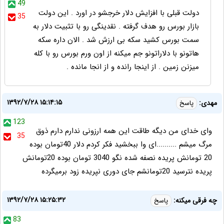
49
دولت قبلی با افزایش دلار خرجشو در اورد . این دولت
35
بازار بورس رو هدف گرفته . نقدینگی رو با تثبیت دلار به
سمت بورس کشید سکه بی ارزش شد . الان داره سکه
هاتونو با دلاراتونو جم میکنه از اون ورم بورس رو با کله
میزنن زمین . از اینجا رانده و از انجا مانده .
۱۳۹۲/۷/۲۸ ۱۵:۱۴:۱۵
مهدی:
پاسخ
123
وای خدای من دیگه طاقت این همه ارزونی ندارم دارم ذوق
35
مرگ میشم ..........ای وا ببخشید فکر کردم دلار 40تومان بوده
20 تومانش پریده نصفه شده نگو 3040 تومان بوده 20تومانش
پریده نترسید 20تومانشم جای دوری نپریده زود برمیگرده
۱۳۹۲/۷/۲۸ ۱۵:۲۵:۳۲
چه فرقی میکنه:
پاسخ
83