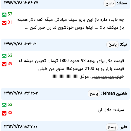
۱۳۹۲/۷/۲۸ ۱۶:۳۶:۲۷
سجاد:
پاسخ
57
چه فایده داره باز این یارو سیف میادش میگه کف دلار همینه
31
باز میکشه بالا ... اینها دوس خودشون ندارن ضرر کنن ...
۱۳۹۲/۷/۲۸ ۱۶:۴۱:۰۲
نیکا:
پاسخ
63
قیمت دلار برای بوجه 93 حدود 1800 تومان تعیین میشه که
39
قیمت بازار رو به 2100 میرسونه!!! منبع من خیلی
خیلییییییییییییییی موثق!!!!!!!!!!!!!!!!!!!!!!!!
۱۳۹۲/۷/۲۸ ۱۷:۴۴:۰۳
شاهین tehran:
پاسخ
63
سیف= دلال ارز
33
۱۳۹۲/۷/۲۸ ۱۸:۲۷:۰۰
فقیر:
پاسخ