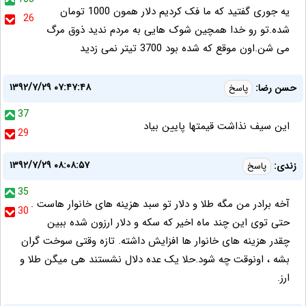
یه جوری گفتید که ما فک کردیم دلار همون 1000 تومان
26
شده.تو رو خدا همچین شوک هایی به مردم ندید ذوق مرگ
می شن.اون موقع که شده بود 3700 تیتر نمی زدید
۱۳۹۲/۷/۲۹ ۰۷:۴۷:۴۸
حسن رضا:
پاسخ
37
این سیف نذاشت قیمتها پایین بیاد
29
۱۳۹۲/۷/۲۹ ۰۸:۰۸:۵۷
زندی:
پاسخ
35
آخه برادر من مگه طلا و دلار تو سبد هزینه های خانوار هاست .
30
حتی توی این چند ماه اخیر که سکه و دلار ارزون شده ببین
چقدر هزینه های خانوار ها افزایش داشته. تازه وقتی سوخت گران
بشه ، اونوقت چه شود.حلا یک عده دلال نشستند هی میگن طلا و
ارز.