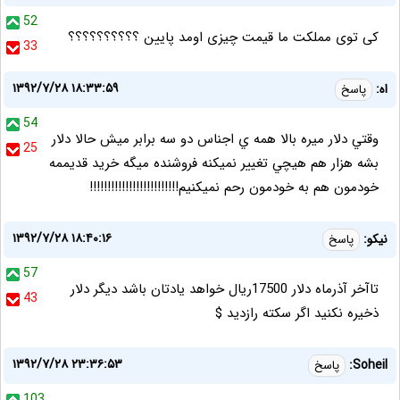
52
کی توی مملکت ما قیمت چیزی اومد پایین ؟؟؟؟؟؟؟؟؟؟
33
۱۳۹۲/۷/۲۸ ۱۸:۳۳:۵۹
اه:
پاسخ
54
وقتي دلار ميره بالا همه ي اجناس دو سه برابر ميش حالا دلار
25
بشه هزار هم هيچي تغيير نميكنه فروشنده ميگه خريد قديممه
خودمون هم به خودمون رحم نميكنيم!!!!!!!!!!!!!!!!!!!!!!!!!
۱۳۹۲/۷/۲۸ ۱۸:۴۰:۱۶
نیکو:
پاسخ
57
تاآخر آذرماه دلار 17500ریال خواهد یادتان باشد دیگر دلار
43
ذخیره نکنید اگر سکته رازدید $
۱۳۹۲/۷/۲۸ ۲۳:۳۶:۵۳
Soheil:
پاسخ
103