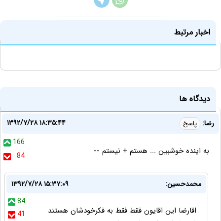
اخبار مرتبط
دیدگاه ها
۱۳۹۲/۷/۲۸ ۱۸:۳۵:۴۴
رضا:
پاسخ
166
به اینده خوشبین ... هستم + نیستم --
84
محمدحسین:
۱۳۹۲/۷/۲۸ ۱۵:۳۷:۰۹
84
اقارضا این اقایون فقط فقط به فکرخودشان هستند
41