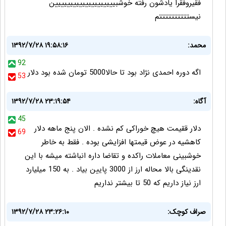
فقیروفقرا یادشون رفته خوشبیییییییییییییییییییین
نیستتتتتتتتتتم
محمد:
۱۳۹۲/۷/۲۸ ۱۹:۵۸:۱۶
92
اگه دوره احمدی نژاد بود تا حالا5000 تومان شده بود دلار
53
آگاه:
۱۳۹۲/۷/۲۸ ۲۳:۱۹:۵۴
45
دلار ققیمت هیچ خوراکی کم نشده . الان پنج ماهه دلار
69
کاهشیه در عوض قیمتها افزایشی بوده . فقط به خاطر
خوشبینی معاملات راکده و تقاضا داره انباشته میشه با این
نقدینگی بالا محاله ارز از 3000 پایین بیاد . به 150 میلیارد
ارز نیاز داریم که 50 تا بیشتر نداریم
صراف کوچک:
۱۳۹۲/۷/۲۸ ۲۳:۲۶:۱۰