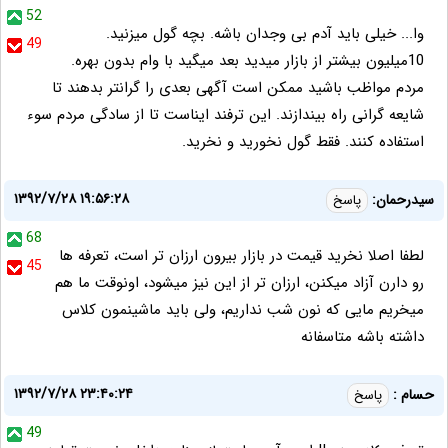
52
وا... خیلی باید آدم بی وجدان باشه. بچه گول میزنید.
49
10میلیون بیشتر از بازار میدید بعد میگید با وام بدون بهره.
مردم مواظب باشید ممکن است آگهی بعدی را گرانتر بدهند تا
شایعه گرانی راه بیندازند. این ترفند ایناست تا از سادگی مردم سوء
استفاده کنند. فقط گول نخورید و نخرید.
۱۳۹۲/۷/۲۸ ۱۹:۵۶:۲۸
سیدرحمان:
پاسخ
68
لطفا اصلا نخرید قیمت در بازار بیرون ارزان تر است، تعرفه ها
45
رو دارن آزاد میکنن، ارزان تر از این نیز میشود، اونوقت ما هم
میخریم مایی که نون شب نداریم، ولی باید ماشینمون کلاس
داشته باشه متاسفانه
۱۳۹۲/۷/۲۸ ۲۳:۴۰:۲۴
حسام :
پاسخ
49