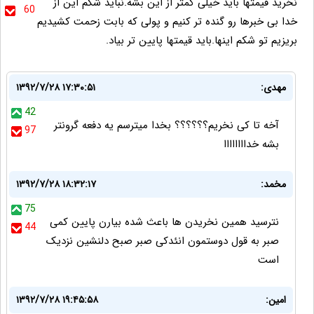
نخرید قیمتها باید خیلی کمتر از این بشه.نباید شکم این از
60
خدا بی خبرها رو گنده تر کنیم و پولی که بابت زحمت کشیدیم
بریزیم تو شکم اینها.باید قیمتها پایین تر بیاد.
مهدی:
۱۳۹۲/۷/۲۸ ۱۷:۳۰:۵۱
42
آخه تا کی نخریم؟؟؟؟؟؟ بخدا میترسم یه دفعه گرونتر
97
بشه خداااااااا
مخمد:
۱۳۹۲/۷/۲۸ ۱۸:۳۲:۱۷
75
نترسید همین نخریدن ها باعث شده بیارن پایین کمی
44
صبر به قول دوستمون انئدکی صبر صبح دلنشین نزدیک
است
امین:
۱۳۹۲/۷/۲۸ ۱۹:۴۵:۵۸