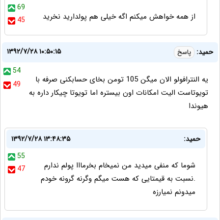
69
از همه خواهش میکنم اگه خیلی هم پولدارید نخرید
45
۱۳۹۲/۷/۲۸ ۱۰:۵۰:۱۵
حمید:
پاسخ
54
یه النترافولو الان میگن 105 تومن بخای حسابکنی صرفه با
49
تویوتاست الیت امکانات اون بیستره اما تویوتا چیکار داره به
هیوندا
حمید:
۱۳۹۲/۷/۲۸ ۱۳:۴۸:۳۵
55
شوما که منفی میدید من نمیخام بخرمااا پولم ندارم
47
.نسبت به قیمتایی که هست میگم وگرنه گرونه خودم
میدونم نمیارزه