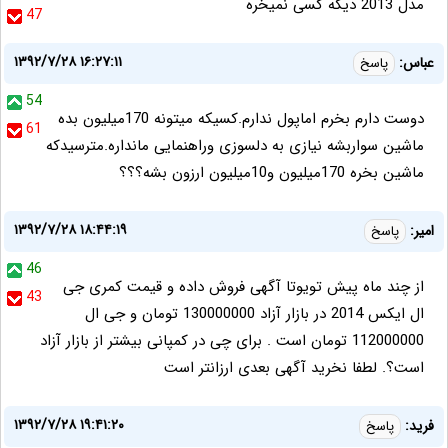
مدل 2013 دیگه کسی نمیخره
47
۱۳۹۲/۷/۲۸ ۱۶:۲۷:۱۱
عباس:
پاسخ
54
دوست دارم بخرم اماپول ندارم.کسیکه میتونه 170میلیون بده
61
ماشین سواربشه نیازی به دلسوزی وراهنمایی مانداره.مترسیدکه
ماشین بخره 170میلیون و10میلیون ارزون بشه؟؟؟
۱۳۹۲/۷/۲۸ ۱۸:۴۴:۱۹
امیر:
پاسخ
46
از چند ماه پیش تویوتا آگهی فروش داده و قیمت کمری جی
43
ال ایکس 2014 در بازار آزاد 130000000 تومان و جی ال
112000000 تومان است . برای چی در کمپانی بیشتر از بازار آزاد
است؟. لطفا نخرید آگهی بعدی ارزانتر است
۱۳۹۲/۷/۲۸ ۱۹:۴۱:۲۰
فرید:
پاسخ