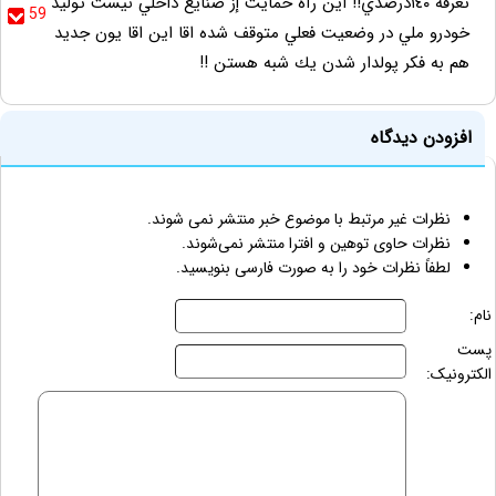
تعرفه ١٤٠درصدي!! اين رآه حمايت إز صنايع داخلي نيست توليد
59
خودرو ملي در وضعيت فعلي متوقف شده اقا اين اقا يون جديد
هم به فكر پولدار شدن يك شبه هستن !!
افزودن دیدگاه
نظرات غیر مرتبط با موضوع خبر منتشر نمی شوند.
نظرات حاوی توهین و افترا منتشر نمی‌شوند.
لطفاً نظرات خود را به صورت فارسی بنویسید.
نام:
پست
الکترونیک: