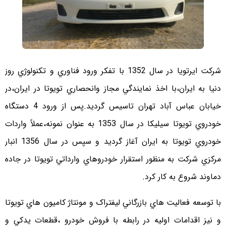
شرکت ايرتويا در سال 1352 با تفکر ورود فناوري و تکنولوژي روز
دنيا به ايران،با اخذ نمايندگي مجاز وانحصاري تويوتا در ايران،در
خيابان عباس آباد تهران تاسيس گرديد.پس از ورود 4 دستگاه
خودروي تويوتا سيليکا در سال 1353 به عنوان نمونه،عملاً واردات
خودروي تويوتا به ايران آغاز گرديد و سپس در سال 1356 انبار
مرکزي شرکت به منظور استقرار خودروهاي وارداتي تويوتا در جاده
دماوند شروع به کار کرد.
با توسعه فعاليت هاي بازرگاني ليفتراک و مونتاژ کاميون هاي تويوتا
و نيز اقدامات اوليه در رابطه با فروش خودرو ،قطعات يدکي و