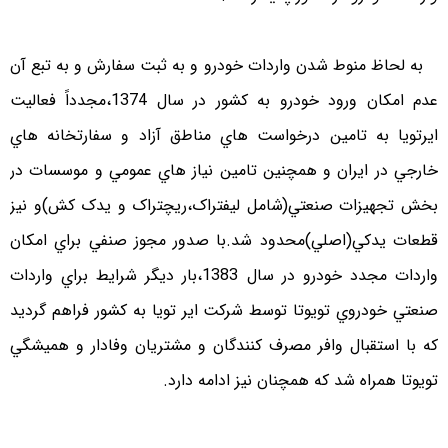
به لحاظ منوط شدن واردات خودرو و به ثبت سفارش و به تبع آن
عدم امکان ورود خودرو به کشور در سال 1374،مجدداً فعاليت
ايرتويا به تامين درخواست هاي مناطق آزاد و سفارتخانه هاي
خارجي در ايران و همچنين تامين نياز هاي عمومي و موسسات در
بخش تجهيزات صنعتي(شامل ليفتراک،ريچتراک و يدک کش)و نيز
قطعات يدکي(اصلي)محدود شد.با صدور مجوز صنفي براي امکان
واردات مجدد خودرو در سال 1383،بار ديگر شرايط براي واردات
صنعتي خودروي تويوتا توسط شرکت اير تويا به کشور فراهم گرديد
که با استقبال وافر مصرف کنندگان و مشتريان وفادار و هميشگي
تويوتا همراه شد که همچنان نيز ادامه دارد.