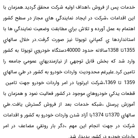
خدمات پس از فروش ،اهداف اوليه شرکت محقق گرديد.همزمان با
اين اقدامات ،شرکت در ايجاد نمايندگي هاي مجاز در سطح کشور
اهتمام به عمل آورده و تلاش براي مطابقت وضعيت نمايندگي ها با
استانداردها ي کمپاني تويوتا نيز صورت گرفت.در خلال سالهاي
1355تا 1358سالانه حدود 40000دستگاه خودروي تويوتا به کشور
وارد شد که بخش قابل توجهي از نيازمنديهاي عمومي جامعه را
تامين کرد.عليرغم محدوديت واردات خودرو به کشور در طي سالهاي
1359 تا 1369،شرکت ايرتويا در امر واردات خودرو جهت تامين
قطعات يدکي خودروهاي موجود در کشور فعاليت نمود و همزمان با
آموزش پرسنل ،شبکه خدمات بعد از فروش گسترش يافت.طي
سالهاي 1370تا 1374با آزاد شدن واردات خودرو به کشور و اقدامات
شرکت در جهت انجام اين مهم ،دگر بار رونقي مضاعف در امر
واردات خودرو در کشور پديدار شد.