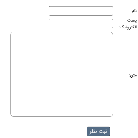
نام:
پست
الکترونیک:
متن: