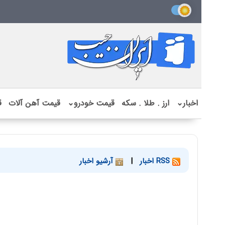
اخبار
⌄
ارز . طلا . سکه
قیمت خودرو
⌄
قیمت آهن آلات
ق
RSS اخبار
|
آرشیو اخبار