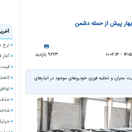
بهار پیش از حمله دشمن
آخرین
نرخ س
۹۶۲۳ بازدید
آغاز فروش
قیمت گ
کاهش 34 درصدی فروش خودروسازان د
ریت بحران و تخلیه فوری خودروهای موجود در انبارهای
توافق ایر
حذف 14 هزار میلیارد تومان سود کاغذی بانک
شاخص کل از م
جزئیا