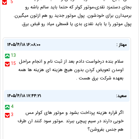
5
بجای دستمزد نقدی،موتور کولر که حتما باید سالم باشه رو
برمیدارن برای خودشون. پول موتور جدید رو هم ازتون میگیرن.
پول موتور را یا باید نقدی بدی یا قسطی میاد رو قبض برق.
مهناز :
۱۴۰۵/۴/۱۸ ۱۶:۰۸:۰۰
13
سلام بنده درخواست دادم بعد از ثبت نام و انجام مراحل
15
اومدن تعویض کردن بدون هیچ هزینه ای هزینه ها همه
بعهده شرکت برق هست .
سعید:
۱۴۰۵/۴/۱۸ ۱۷:۴۴:۲۱
4
اگر قراره هزینه پرداخت بشود و موتور های کولر مس
3
خوبی دارند در سیم پیچی ببرند .موتور سود کنند ان طرف
هم جنس بفروشن؟