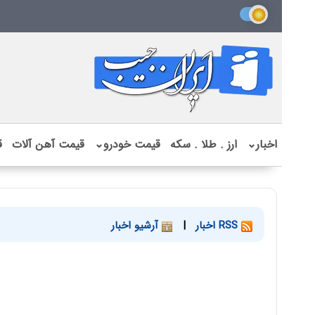
اخبار
⌄
ارز . طلا . سکه
قیمت خودرو
⌄
قیمت آهن آلات
ق
RSS اخبار
|
آرشیو اخبار