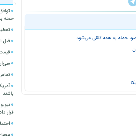
توافق
حمله به
تعطیل
ضو، حمله به همه تلقی می‌شود
قبل ا
ن
قیمت آپار
سی‌ان
تماس 
کا
آمریک
باشند
قرار داد
احتما
معمای