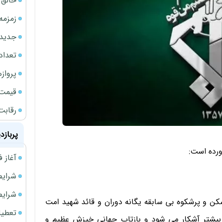
خالق ChatGPT زیر ذره‌بین وزارت دادگستری آمر
زمزمه
جدیدتر
تعداد
پروازهای 
قیمت سکه
رقابت
پربازد
ورده است:
آغاز فروش فوری 
شرایط فروش 
شرایط فرو
ن و پرشکوه بی سابقه یگانه دوران و قائد شهید امت
تعطیلی ادا
ش بیشتر آشکار می شود و بازتاب جهانی خیزش عظیم و