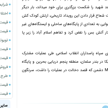
شرایط
هد شهید را شکست بزرگتری برای خود میداند، بار دیگر
اختلا
ت شعاع قرار دادن این رویداد تاریخی، ارتش کودک کش
قیمت سک
وایی به تعدادی از پایگاه‌های ساحلی و ایستگاه‌های غیر
قیمت ج
 آتش بس را نقض کرد و تفاهم اسلام آباد را زیر پا
تویوتا bZ5 برای نخستین بار وارد بازار ای
قیمت سکه
ای سپاه پاسداران انقلاب اسلامی طی عملیات مشترک
قیمت سک
نظامی آمریکا در بندر سلمان، منطقه پنجم دریایی بحرین و پایگاه
فروش فور
هوایی علی السالم کویت را در هم کوبیدند و یک پهپاد MQ۹ دشمن که قصد دخالت در عملیات را داشت، سرنگون
طرح ج
قیمت سک
قیمت سک
سایر 