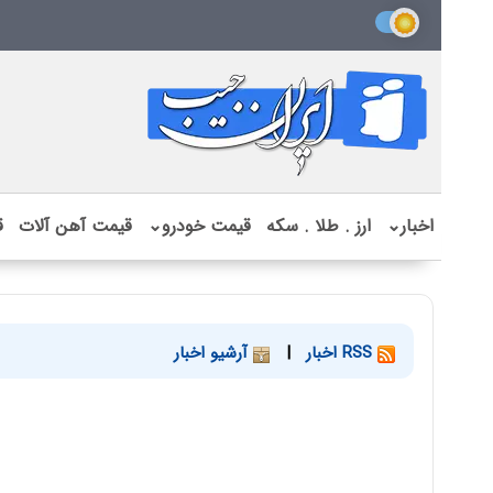
اخبار
⌄
ارز . طلا . سکه
قیمت خودرو
⌄
قیمت آهن آلات
ق
RSS اخبار
|
آرشیو اخبار