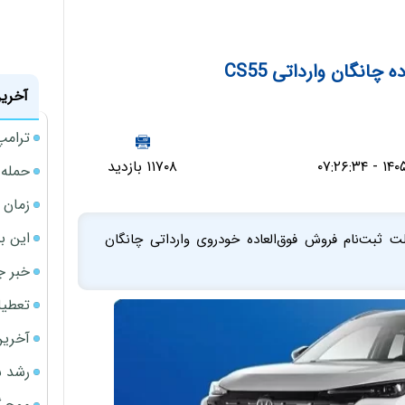
چانگان وارداتی CS55
آخرین
ترامپ
۱۱۷۰۸ بازدید
حمله 
زمان ش
این ب
ت ثبت‌نام فروش فوق‌العاده خودروی وارداتی چانگان
خبر ج
تعطیلی نخس
آخرین
رشد س