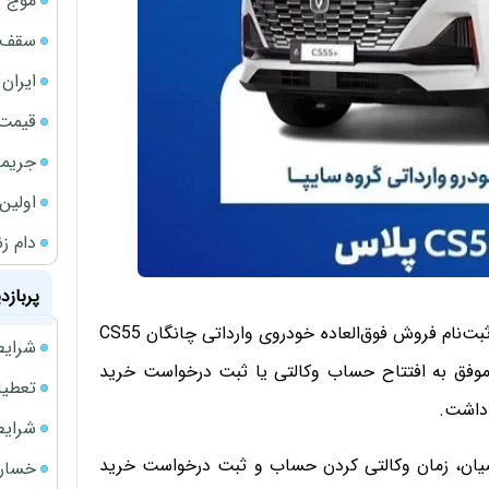
موج گ
سقف ا
ایران
قیمت 
جریمه ۵۳۰ همتی شرکت 
اولین بخش
دام ز
پربازد
گروه خودروسازی سایپا با صدور بخشنامه‌ای جدید، مهلت ثبت‌نام فروش فوق‌العاده خودروی وارداتی چانگان CS55
شرایط فروش 
نون موفق به افتتاح حساب وکالتی یا ثبت درخواست خرید
تعطیلی ادا
 داشت.
شرایط فرو
ضیان، زمان وکالتی کردن حساب و ثبت درخواست خرید
خسارت