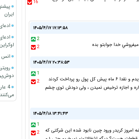
16
پیشنه
ایران
ادعای
۱۴۰۵/۴/۱۷ ۱۷:۱۳:۵۸
ادعای 
2
اوکراین
ميفروشي خدا جوابتو بده
2
انس ج
۱۴۰۵/۴/۱۷ ۲۰:۳۸:۵۳
رویتر
1
دوش‌پرت
من هم ۶ ماهه که فونیکس برقی از مدیران خودرو خریدم و نقدا ۶ ماه پیش کل پول رو پرداخت کردند
2
4 عا
هکاره و اجازه ترخیص نمیدن ، ولی دودش توی چشم
می‌کنند
۱۴۰۵/۴/۱۸ ۱۳:۴۱:۴۳
1
 امروز کریدر ورود چین نابود شده این شرکتی که
2
طعات هست؟ دیگه اشغالاتونو نمیخریم حتی ۱ م