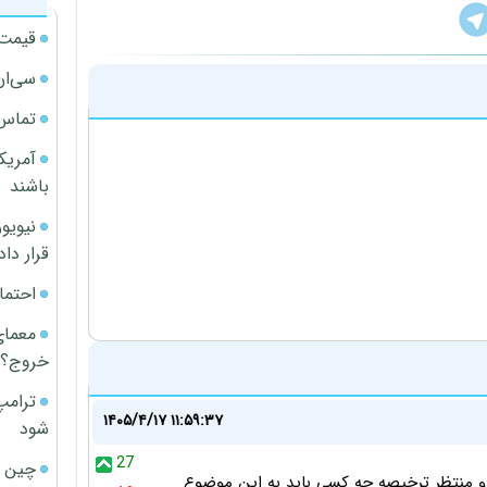
قیمت آپار
سی‌ان
تماس 
آمریک
باشند
قرار داد
احتما
معمای
خروج؟
ترامپ
۱۴۰۵/۴/۱۷ ۱۱:۵۹:۳۷
شود
27
چین ا
رو منتظر ترخیصه چه کسی باید به این موضوع