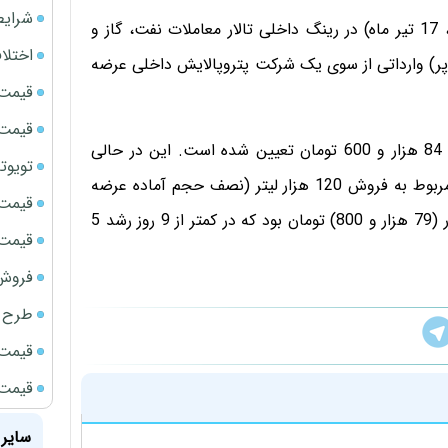
شرایط
بر اساس اعلام تابلوی عرضه بورس انرژی، فردا (چهارشنبه، 17 تیر ماه) در رینگ داخلی تالار معاملات نفت، گاز و
اختلا
ار لیتر بنزین ویژه (سوپر) وارداتی از سوی یک شرکت پتروپالایش داخلی عرضه
قیمت سک
قیمت ج
قیمت هر لیتر بنزین سوپر در معاملات فردای بورس انرژی 84 هزار و 600 تومان تعیین شده است. این در حالی
تویوتا bZ5 برای نخستین بار وارد بازار ای
است که آخرین معامله عرضه بنزین ویژه در بورس انرژی مربوط به فروش 120 هزار لیتر (نصف حجم آماده عرضه
قیمت سکه
در معاملات فردا) در 8 تیرماه با نرخ هر لیتر حدود 80 هزار (79 هزار و 800) تومان بود که در کمتر از 9 روز رشد 5
قیمت سک
فروش فور
طرح ج
قیمت سک
قیمت سک
سایر 