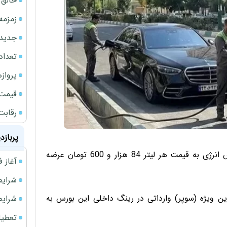
خالق ChatGPT زیر ذره‌بین وزارت دادگستری آمر
زمزمه
جدیدتر
تعداد
پروازهای 
قیمت سکه
رقابت
پربازد
فردا چهارشنبه 240 هزار لیتر بنزین سوپر وارداتی در بورس انرژی به قیمت هر لیتر 84 هزار و 600 تومان عرضه
آغاز فروش فوری 
شرایط فروش 
: فردا (چهارشنبه) 240 هزار لیتر بنزین ویژه (سوپر) وارداتی در رینگ داخلی این بورس به
شرایط فرو
تعطیلی ادا