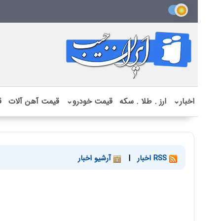
اخبار
⌄
ارز . طلا . سکه
قیمت خودرو
⌄
قیمت آهن آلات
ق
RSS اخبار
|
آرشیو اخبار