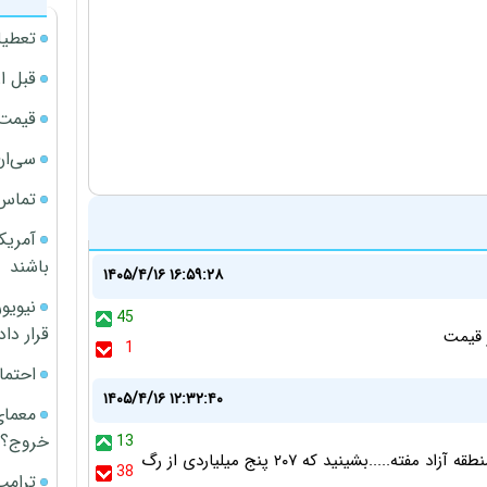
تعطیل
قبل ا
قیمت آپار
سی‌ان
تماس 
آمریک
باشند
۱۴۰۵/۴/۱۶ ۱۶:۵۹:۲۸
45
قرار داد
ر قیمت
1
احتما
۱۴۰۵/۴/۱۶ ۱۲:۳۲:۴۰
معمای
خروج؟
13
اون دوستانی که میگفتن خودرو به شدت ریزشی .....خودرو منطقه آزاد مفته.....بشینید که ۲۰۷ پنج میلیاردی از رگ
38
ترامپ