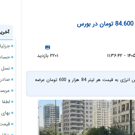
س
آخرین
جزئیا
۲۲۰۱ بازدید
حساب‌
نسل ج
صادرا
فردا چهارشنبه 240 هزار لیتر بنزین سوپر وارداتی در بورس انرژی به قیمت هر لیتر 84 هزار و 600 تومان عرضه
عربست
لطفا د
بهای 
قیمت نف