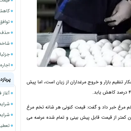
قیمت گ
کاهش 34 درصدی فروش خودروسازان د
توافق ایر
حذف 14 هزار میلیارد تومان سود کاغذی بانک
شاخص کل از م
جزئیا
اجاره ا
پربازد
کار تنظیم بازار و خروج مرغداران از زیان است، اما پیش
آغاز فروش فوری 
شرایط فروش 
م مرغ خبر داد و گفت: قیمت کنونی هر شانه تخم مرغ
شرایط فرو
زار تومان است که حداقل ۲۰۰ هزار تومان کمتر از قیمت قابل پیش بینی و تمام شده عرضه می
تعطیلی ادا