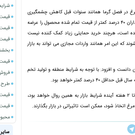
شرایط
مرغ در فصل گرما همانند سنوات قبل کاهش چشمگیری
قیمت سک
داشته است، افزود: با توجه به شرایط تولید و تقاضا، مرغداران ۴۰ درصد کمتر از قیمت تمام شده محصول را عرضه
قیمت ج
شده است، هرچند خرید حمایتی زیاد کمک کننده نیست‌
قیمت سکه
وند که این امر همانند واردات مجازی می تواند به بازار
بخشنامه ف
قیمت سک
 دانست و افزود: با توجه به شرایط منطقه و تولید تخم
فروش فور
 درصد کمتر خواهد بود.
طرح ج
قیمت سک
دبیر فدراسیون طیور گفت: برآوردها حاکی از آن است که تا ۲ هفته آینده شرایط بازار به همین روال خواهد بود،
قیمت سک
رغ اتخاذ شود، ممکن است تاثیراتی در بازار بگذارند.
محبوب
سایر 