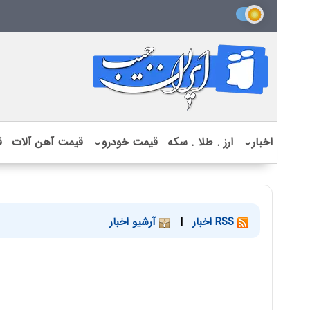
اخبار
⌄
ارز . طلا . سکه
قیمت خودرو
⌄
قیمت آهن آلات
ق
RSS اخبار
|
آرشیو اخبار