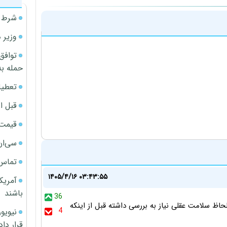
شرط م
وزیر 
توافق
حمله به
تعطیل
قبل ا
قیمت آپار
سی‌ان
تماس 
۱۴۰۵/۴/۱۶ ۰۳:۴۳:۵۵
آمریک
باشند
36
حاظ سلامت عقلی نیاز به بررسی داشته قبل از اینکه
4
قرار داد