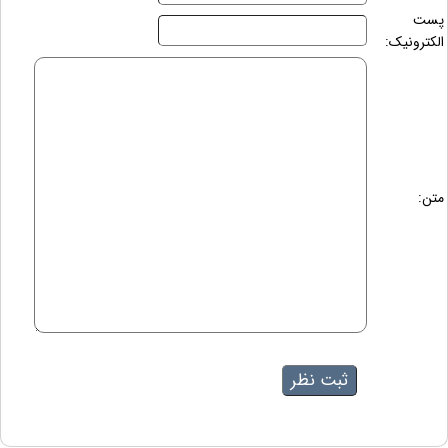
پست
الکترونیک:
متن: