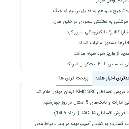
لار به توافق هرمز
: ترجیح می‌دهم به توافق برسیم نه جنگ
موشکی به نفتکش سعودی در خلیج عدن
ارژ کالابرگ الکترونیکی تغییر کرد
لاگرها مشمول مالیات شدند
دید از واریز سود سهام عدالت
تین ETF بیت‌کوین آمریکا
یدترین اخبار هفته
پربحث ترین ها
اقساطی KMC SR6 کرمان موتور اعلام شد
رات و بانک‌های 5 استان در روز چهارشنبه
ش اقساطی JAC J4 (مرداد 1405)
 گسترده به کشتی آسیب‌دیده در بندر دمیاط مصر