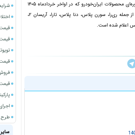
بر اساس جدول جدید وضعیت گارانتی و سرویس‌های دوره‌ای محصولات ایران‌خودرو که در اواخر خردادماه ۱۴۰۵
شرایط
ابلاغ شده، شرایط گارانتی خودروهای مختلف این شرکت از جمله ری‌را، سورن پلاس، دنا پلاس، تارا، آریسان ۲،
اختلا
قیمت سک
قیمت سک
تویوتا bZ5 برای نخستین بار وارد بازار ای
قیمت سک
فروش فور
قیمت ج
پارکی
اجرای
طرح ج
سایر 