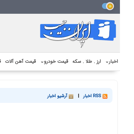
اخبار
⌄
ارز . طلا . سکه
قیمت خودرو
⌄
قیمت آهن آلات
ق
RSS اخبار
|
آرشیو اخبار