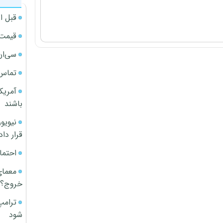
قبل ا
قیمت آپار
سی‌ان
تماس 
آمریک
باشند
قرار داد
احتما
معمای
خروج؟
ترامپ
شود