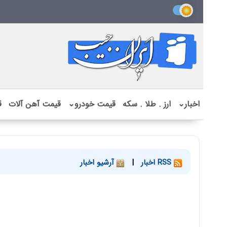
اخبار
⌄
ارز . طلا . سکه
قیمت خودرو
⌄
قیمت آهن آلات
ق
RSS اخبار
|
آرشیو اخبار