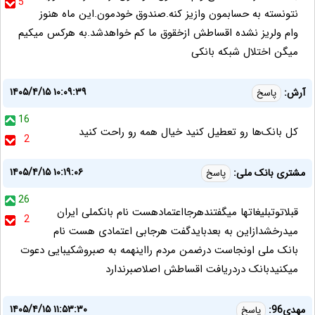
5
نتونسته به حسابمون وازیز کنه.صندوق خودمون.این ماه هنوز
وام ولریز نشده اقساطش ازخقوق ما کم خواهدشد.به هرکس میکیم
میگن اختلال شبکه بانکی
۱۴۰۵/۴/۱۵ ۱۰:۰۹:۳۹
آرش:
پاسخ
16
کل بانک‌ها رو تعطیل کنید خیال همه رو راحت کنید
2
۱۴۰۵/۴/۱۵ ۱۰:۱۹:۰۶
مشتری بانک ملی:
پاسخ
26
قبلاتوتبلیغاتها میگفتندهرجااعتمادهست نام بانکملی ایران
2
میدرخشدازاین به بعدبایدگفت هرجابی اعتمادی هست نام
بانک ملی اونجاست درضمن مردم رااینهمه به صبروشکیبایی دعوت
میکنیدبانک دردریافت اقساطش اصلاصبرندارد
۱۴۰۵/۴/۱۵ ۱۱:۵۳:۳۰
مهدی96:
پاسخ